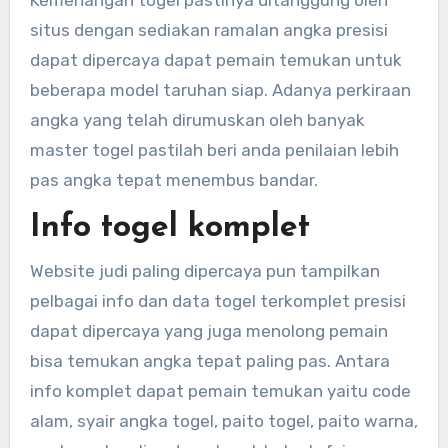
Kemenangan togel pastinya ditanggung oleh
situs dengan sediakan ramalan angka presisi
dapat dipercaya dapat pemain temukan untuk
beberapa model taruhan siap. Adanya perkiraan
angka yang telah dirumuskan oleh banyak
master togel pastilah beri anda penilaian lebih
pas angka tepat menembus bandar.
Info togel komplet
Website judi paling dipercaya pun tampilkan
pelbagai info dan data togel terkomplet presisi
dapat dipercaya yang juga menolong pemain
bisa temukan angka tepat paling pas. Antara
info komplet dapat pemain temukan yaitu code
alam, syair angka togel, paito togel, paito warna,