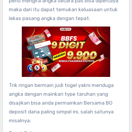
perlu mengira angka secara pas bisa dipercaya
maka dari itu dapat temukan keluasaan untuk
lekas pasang angka dengan tepat.
Trik ringan bermain judi togel yakni menduga
angka dengan mainkan type taruhan yang
disajikan bisa anda permainkan Bersama BO
deposit dana paling simpel ini, salah satunya
misalnya: