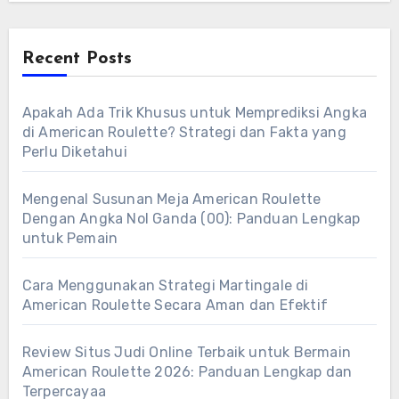
Recent Posts
Apakah Ada Trik Khusus untuk Memprediksi Angka
di American Roulette? Strategi dan Fakta yang
Perlu Diketahui
Mengenal Susunan Meja American Roulette
Dengan Angka Nol Ganda (00): Panduan Lengkap
untuk Pemain
Cara Menggunakan Strategi Martingale di
American Roulette Secara Aman dan Efektif
Review Situs Judi Online Terbaik untuk Bermain
American Roulette 2026: Panduan Lengkap dan
Terpercayaa