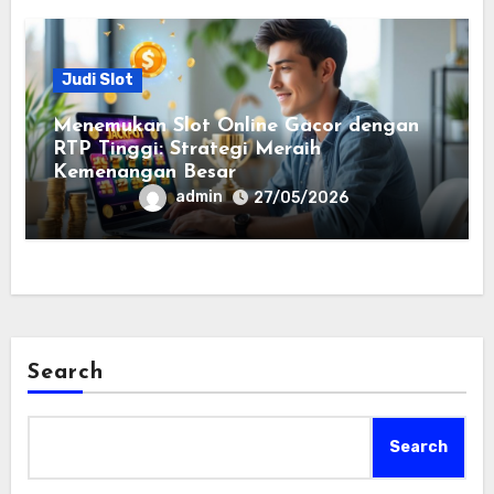
Judi Slot
Menemukan Slot Online Gacor dengan
RTP Tinggi: Strategi Meraih
Kemenangan Besar
admin
27/05/2026
Search
Search