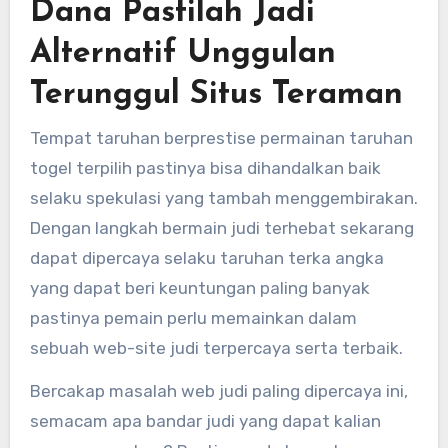
Dana Pastilah Jadi
Alternatif Unggulan
Terunggul Situs Teraman
Tempat taruhan berprestise permainan taruhan
togel terpilih pastinya bisa dihandalkan baik
selaku spekulasi yang tambah menggembirakan.
Dengan langkah bermain judi terhebat sekarang
dapat dipercaya selaku taruhan terka angka
yang dapat beri keuntungan paling banyak
pastinya pemain perlu memainkan dalam
sebuah web-site judi terpercaya serta terbaik.
Bercakap masalah web judi paling dipercaya ini,
semacam apa bandar judi yang dapat kalian