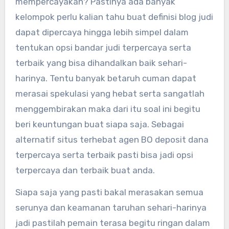
mempercayakan? Pastinya ada banyak
kelompok perlu kalian tahu buat definisi blog judi
dapat dipercaya hingga lebih simpel dalam
tentukan opsi bandar judi terpercaya serta
terbaik yang bisa dihandalkan baik sehari-
harinya. Tentu banyak betaruh cuman dapat
merasai spekulasi yang hebat serta sangatlah
menggembirakan maka dari itu soal ini begitu
beri keuntungan buat siapa saja. Sebagai
alternatif situs terhebat agen BO deposit dana
terpercaya serta terbaik pasti bisa jadi opsi
terpercaya dan terbaik buat anda.
Siapa saja yang pasti bakal merasakan semua
serunya dan keamanan taruhan sehari-harinya
jadi pastilah pemain terasa begitu ringan dalam