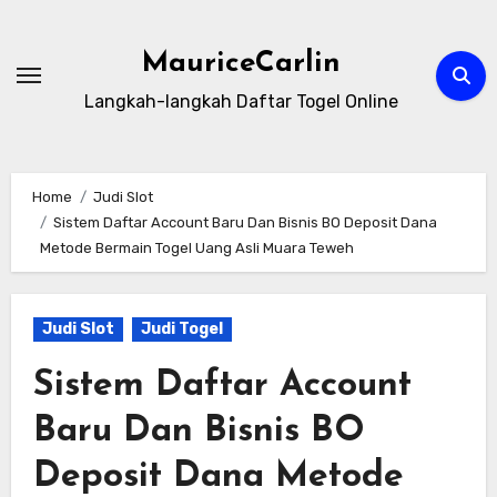
Skip
to
MauriceCarlin
content
Langkah-langkah Daftar Togel Online
Home
Judi Slot
Sistem Daftar Account Baru Dan Bisnis BO Deposit Dana
Metode Bermain Togel Uang Asli Muara Teweh
Judi Slot
Judi Togel
Sistem Daftar Account
Baru Dan Bisnis BO
Deposit Dana Metode