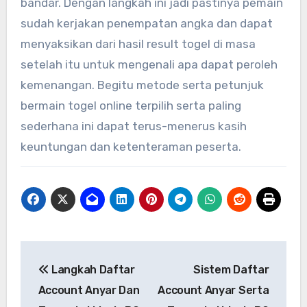
bandar. Dengan langkah ini jadi pastinya pemain
sudah kerjakan penempatan angka dan dapat
menyaksikan dari hasil result togel di masa
setelah itu untuk mengenali apa dapat peroleh
kemenangan. Begitu metode serta petunjuk
bermain togel online terpilih serta paling
sederhana ini dapat terus-menerus kasih
keuntungan dan ketenteraman peserta.
Post
Langkah Daftar
Sistem Daftar
navigation
Account Anyar Dan
Account Anyar Serta