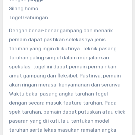
Silang homo
Togel Gabungan
Dengan benar-benar gampang dan menarik
pemain dapat pastikan selekasnya jenis
taruhan yang ingin di ikutinya. Teknik pasang
taruhan paling simpel dalam menjalankan
spekulasi togel ini dapat pemain permainkan
amat gampang dan fleksibel. Pastinya, pemain
akan ringan merasai kenyamanan dan serunya
Waktu bakal pasang angka taruhan togel
dengan secara masuk feature taruhan. Pada
spek taruhan, pemain dapat putuskan atau click
pasaran yang di ikuti, lalu tentukan model
taruhan serta lekas masukan ramalan angka