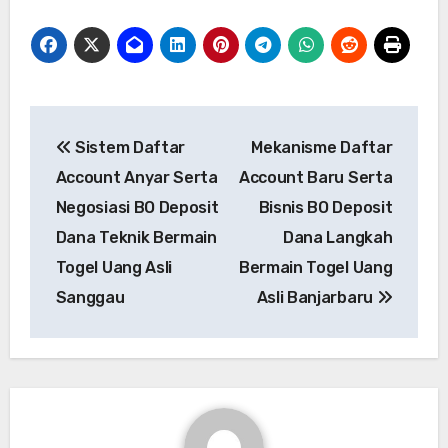
Post
Sistem Daftar
Mekanisme Daftar
navigation
Account Anyar Serta
Account Baru Serta
Negosiasi BO Deposit
Bisnis BO Deposit
Dana Teknik Bermain
Dana Langkah
Togel Uang Asli
Bermain Togel Uang
Sanggau
Asli Banjarbaru