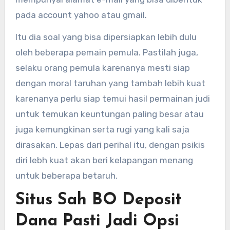
pada account yahoo atau gmail.
Itu dia soal yang bisa dipersiapkan lebih dulu
oleh beberapa pemain pemula. Pastilah juga,
selaku orang pemula karenanya mesti siap
dengan moral taruhan yang tambah lebih kuat
karenanya perlu siap temui hasil permainan judi
untuk temukan keuntungan paling besar atau
juga kemungkinan serta rugi yang kali saja
dirasakan. Lepas dari perihal itu, dengan psikis
diri lebh kuat akan beri kelapangan menang
untuk beberapa betaruh.
Situs Sah BO Deposit
Dana Pasti Jadi Opsi