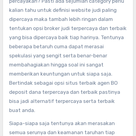
percayakan? Pasti ada sejumlah category perlu
kalian tahu untuk definisi website judi paling
dipercaya maka tambah lebih ringan dalam
tentukan opsi broker judi terpercaya dan terbaik
yang bisa dipercaya baik tiap harinya. Tentunya
beberapa betaruh cuma dapat merasai
spekulasi yang sengit serta benar-benar
membahagiakan hingga soal ini sangat
memberikan keuntungan untuk siapa saja.
Bertindak sebagai opsi situs terbaik agen BO
deposit dana terpercaya dan terbaik pastinya
bisa jadi alternatif terpercaya serta terbaik
buat anda.
Siapa-siapa saja tentunya akan merasakan
semua serunya dan keamanan taruhan tiap