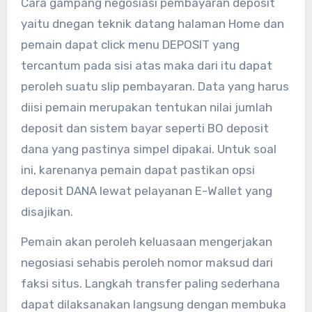
Cara gampang negosiasi pembayaran deposit
yaitu dnegan teknik datang halaman Home dan
pemain dapat click menu DEPOSIT yang
tercantum pada sisi atas maka dari itu dapat
peroleh suatu slip pembayaran. Data yang harus
diisi pemain merupakan tentukan nilai jumlah
deposit dan sistem bayar seperti BO deposit
dana yang pastinya simpel dipakai. Untuk soal
ini, karenanya pemain dapat pastikan opsi
deposit DANA lewat pelayanan E-Wallet yang
disajikan.
Pemain akan peroleh keluasaan mengerjakan
negosiasi sehabis peroleh nomor maksud dari
faksi situs. Langkah transfer paling sederhana
dapat dilaksanakan langsung dengan membuka