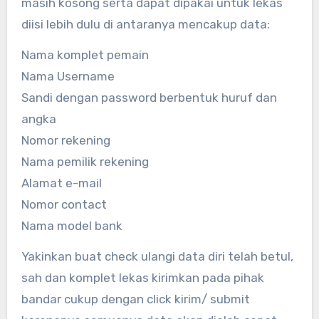
masih kosong serta dapat dipakai untuk lekas
diisi lebih dulu di antaranya mencakup data:
Nama komplet pemain
Nama Username
Sandi dengan password berbentuk huruf dan
angka
Nomor rekening
Nama pemilik rekening
Alamat e-mail
Nomor contact
Nama model bank
Yakinkan buat check ulangi data diri telah betul,
sah dan komplet lekas kirimkan pada pihak
bandar cukup dengan click kirim/ submit