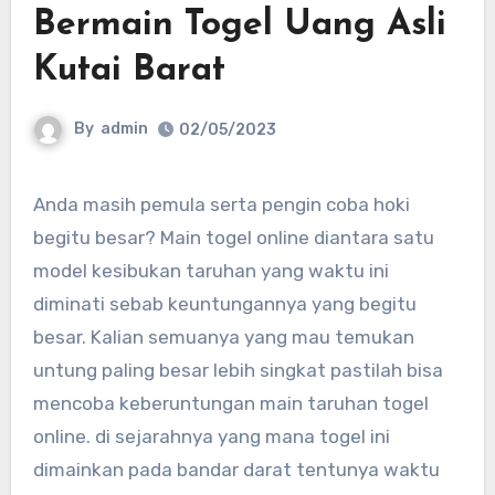
Bermain Togel Uang Asli
Kutai Barat
By
admin
02/05/2023
Anda masih pemula serta pengin coba hoki
begitu besar? Main togel online diantara satu
model kesibukan taruhan yang waktu ini
diminati sebab keuntungannya yang begitu
besar. Kalian semuanya yang mau temukan
untung paling besar lebih singkat pastilah bisa
mencoba keberuntungan main taruhan togel
online. di sejarahnya yang mana togel ini
dimainkan pada bandar darat tentunya waktu