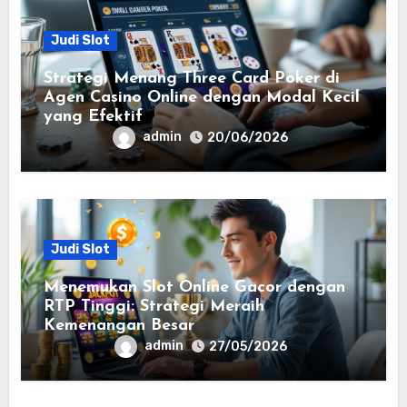
Judi Slot
Strategi Menang Three Card Poker di
Agen Casino Online dengan Modal Kecil
yang Efektif
admin
20/06/2026
Judi Slot
Menemukan Slot Online Gacor dengan
RTP Tinggi: Strategi Meraih
Kemenangan Besar
admin
27/05/2026