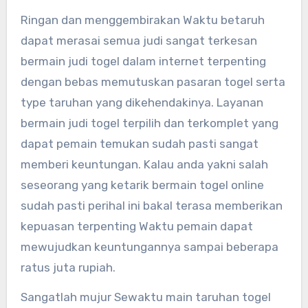
Ringan dan menggembirakan Waktu betaruh
dapat merasai semua judi sangat terkesan
bermain judi togel dalam internet terpenting
dengan bebas memutuskan pasaran togel serta
type taruhan yang dikehendakinya. Layanan
bermain judi togel terpilih dan terkomplet yang
dapat pemain temukan sudah pasti sangat
memberi keuntungan. Kalau anda yakni salah
seseorang yang ketarik bermain togel online
sudah pasti perihal ini bakal terasa memberikan
kepuasan terpenting Waktu pemain dapat
mewujudkan keuntungannya sampai beberapa
ratus juta rupiah.
Sangatlah mujur Sewaktu main taruhan togel