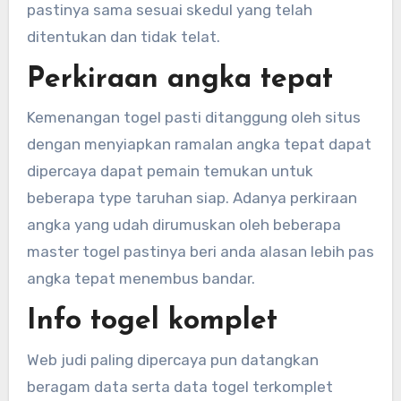
pastinya sama sesuai skedul yang telah
ditentukan dan tidak telat.
Perkiraan angka tepat
Kemenangan togel pasti ditanggung oleh situs
dengan menyiapkan ramalan angka tepat dapat
dipercaya dapat pemain temukan untuk
beberapa type taruhan siap. Adanya perkiraan
angka yang udah dirumuskan oleh beberapa
master togel pastinya beri anda alasan lebih pas
angka tepat menembus bandar.
Info togel komplet
Web judi paling dipercaya pun datangkan
beragam data serta data togel terkomplet