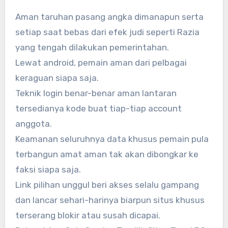
Aman taruhan pasang angka dimanapun serta
setiap saat bebas dari efek judi seperti Razia
yang tengah dilakukan pemerintahan.
Lewat android, pemain aman dari pelbagai
keraguan siapa saja.
Teknik login benar-benar aman lantaran
tersedianya kode buat tiap-tiap account
anggota.
Keamanan seluruhnya data khusus pemain pula
terbangun amat aman tak akan dibongkar ke
faksi siapa saja.
Link pilihan unggul beri akses selalu gampang
dan lancar sehari-harinya biarpun situs khusus
terserang blokir atau susah dicapai.