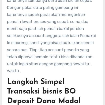
karenanya semuanya data akan diolah cepat.
Dengan pakai data paling gampang ini
karenanya sudah pasti akan meringankan
pemain lewat proses yang cepat, cuma dua
menit saja pastilah pemain bakal peroleh
selekasnya account anggota sah ialah Pemakai
Id dibarengi sandi yang bisa diputuskan sendiri
secara pas. Tiap-tiap account peserta yang
telah dipunyai pemain tentu bisa dihandalkan
untuk login situs dengan gampang sewaktu-
waktu.
Langkah Simpel
Transaksi bisnis BO
Deposit Dana Modal