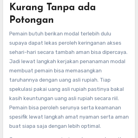
Kurang Tanpa ada
Potongan
Pemain butuh berikan modal terlebih dulu
supaya dapat lekas peroleh keringanan akses
sehari-hari secara tambah aman bisa dipercaya.
Jadi lewat langkah kerjakan penanaman modal
membuat pemain bisa memasangkan
taruhannya dengan uang asli rupiah. Tiap
spekulasi pakai uang asli rupiah pastinya bakal
kasih keuntungan uang asli rupiah secara riil.
Pemain bisa peroleh serunya serta keamanan
spesifik lewat langkah amat nyaman serta aman
buat siapa saja dengan lebih optimal.