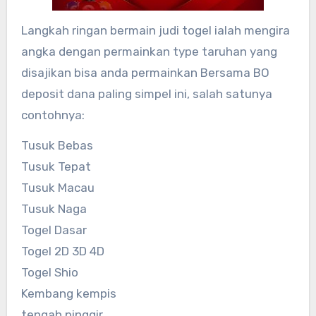
Langkah ringan bermain judi togel ialah mengira
angka dengan permainkan type taruhan yang
disajikan bisa anda permainkan Bersama BO
deposit dana paling simpel ini, salah satunya
contohnya:
Tusuk Bebas
Tusuk Tepat
Tusuk Macau
Tusuk Naga
Togel Dasar
Togel 2D 3D 4D
Togel Shio
Kembang kempis
tengah pinggir