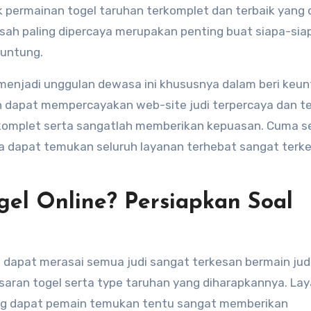
k permainan togel taruhan terkomplet dan terbaik yang
 sah paling dipercaya merupakan penting buat siapa-sia
 untung.
menjadi unggulan dewasa ini khususnya dalam beri keu
 dapat mempercayakan web-site judi terpercaya dan te
 komplet serta sangatlah memberikan kepuasan. Cuma se
ya dapat temukan seluruh layanan terhebat sangat terk
gel Online? Persiapkan Soal
apat merasai semua judi sangat terkesan bermain judi
saran togel serta type taruhan yang diharapkannya. La
yang dapat pemain temukan tentu sangat memberikan