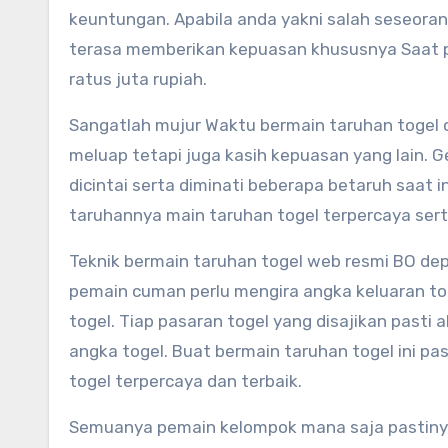
keuntungan. Apabila anda yakni salah seseorang
terasa memberikan kepuasan khususnya Saat
ratus juta rupiah.
Sangatlah mujur Waktu bermain taruhan togel 
meluap tetapi juga kasih kepuasan yang lain. 
dicintai serta diminati beberapa betaruh saat 
taruhannya main taruhan togel terpercaya sert
Teknik bermain taruhan togel web resmi BO dep
pemain cuman perlu mengira angka keluaran tog
togel. Tiap pasaran togel yang disajikan pasti
angka togel. Buat bermain taruhan togel ini pa
togel terpercaya dan terbaik.
Semuanya pemain kelompok mana saja pastiny