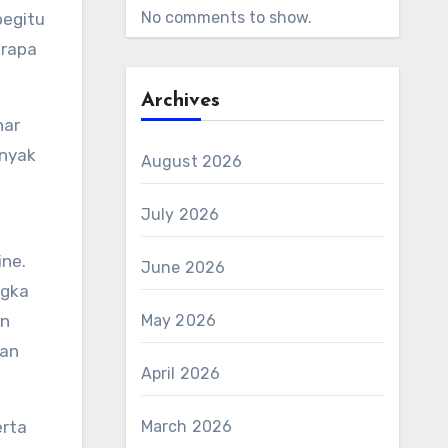
No comments to show.
begitu
erapa
Archives
nar
anyak
August 2026
July 2026
ine.
June 2026
ngka
an
May 2026
han
April 2026
erta
March 2026