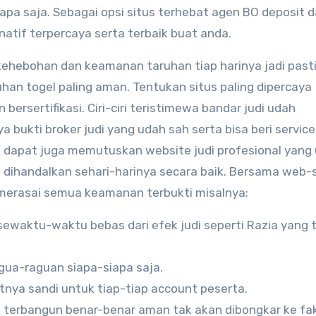
apa saja. Sebagai opsi situs terhebat agen BO deposit 
rnatif terpercaya serta terbaik buat anda.
kehebohan dan keamanan taruhan tiap harinya jadi past
an togel paling aman. Tentukan situs paling dipercaya
rsertifikasi. Ciri-ciri teristimewa bandar judi udah
ya bukti broker judi yang udah sah serta bisa beri service 
 dapat juga memutuskan website judi profesional yang
a dihandalkan sehari-harinya secara baik. Bersama web-s
 merasai semua keamanan terbukti misalnya:
waktu-waktu bebas dari efek judi seperti Razia yang 
gua-raguan siapa-siapa saja.
nya sandi untuk tiap-tiap account peserta.
terbangun benar-benar aman tak akan dibongkar ke fak