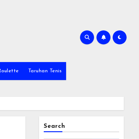
Roulette
Taruhan Tenis
Search