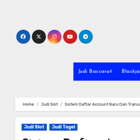
Skip
to
content
Judi Baccarat
Blackja
Home
Judi Slot
Sistem Daftar Account Baru Dan Transa
Judi Slot
Judi Togel