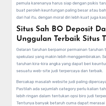
pemula karenanya harus siap dengan psikis tar
buat peroleh keuntungan paling besar atau bah
dari hal itu, dengan moral diri lebh kuat juga 
Situs Sah BO Deposit Dan
Unggulan Terbaik Situs 
Gelaran taruhan berpamor permainan taruhan to
spekulasi yang makin lebih menggembirakan. Se
taruhan kira-kira angka yang dapat beri keun
sesuatu web-site judi terpercaya dan terbaik.
Bercakap masalah website judi paling dipercaya
Pastilah ada sejumlah category perlu kalian t
lebih ringan dalam tentukan opsi biro judi terp
Tentunya banyak betaruh cuma dapat merasai 