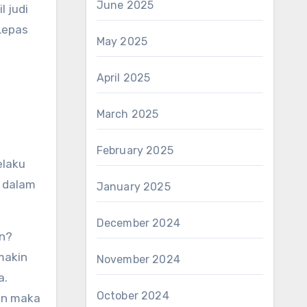
June 2025
 judi
Lepas
May 2025
April 2025
March 2025
February 2025
elaku
n dalam
January 2025
December 2024
an?
makin
November 2024
a.
October 2024
an maka