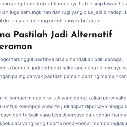
uhan yang tambah kuat karenanya butuh siap lawan hasil
kan juga kemungkinan dan rugi yang bisa jadi dihadapi. 
kasih keluasaan menang untuk banyak betaruh.
a Pastilah Jadi Alternatif
Teraman
gel terunggul pastinya bisa dihandalkan baik sebagai
cara bermain judi terhebat sekarang dapat dipercaya s
tungan paling banyak pastilah pemain penting memainka
 ini, semacam apa biro judi yang dapat kalian percayak
ahu untuk kelompok website judi dapat dipercaya hingga 
ercaya dan terbaik yang bisa dipercaya baik sehari-hariny
spekulasi yang sengit serta benar-benar membahagiak