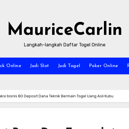
MauriceCarlin
Langkah-langkah Daftar Togel Online
ck Online
Judi Slot
Judi Togel
Poker Online
ksi bisnis BO Deposit Dana Teknik Bermain Togel Uang Asli Kubu