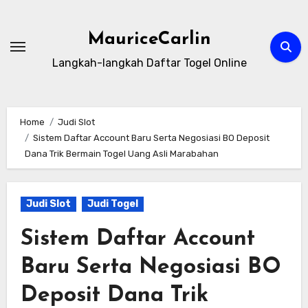
Skip
to
MauriceCarlin
content
Langkah-langkah Daftar Togel Online
Home
Judi Slot
Sistem Daftar Account Baru Serta Negosiasi BO Deposit
Dana Trik Bermain Togel Uang Asli Marabahan
Judi Slot
Judi Togel
Sistem Daftar Account
Baru Serta Negosiasi BO
Deposit Dana Trik