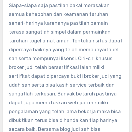
Siapa-siapa saja pastilah bakal merasakan
semua kehebohan dan keamanan taruhan
sehari-harinya karenanya pastilah pemain
terasa sangatlah simpel dalam permainkan
taruhan togel amat aman. Tentukan situs dapat
dipercaya baiknya yang telah mempunyai label
sah serta mempunyai lisensi. Ciri-ciri khusus
broker judi telah bersertifikasi ialah miliki
sertifkat dapat dipercaya bukti broker judi yang
udah sah serta bisa kasih service terbaik dan
sangatlah terkesan. Banyak betaruh pastinya
dapat juga memutuskan web judi memiliki
pengalaman yang telah lama bekerja maka bisa
dibuktikan terus bisa dihandalkan tiap harinya
secara baik. Bersama blog judi sah bisa