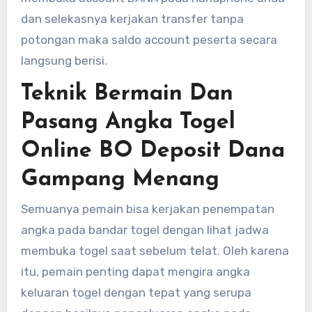
dan selekasnya kerjakan transfer tanpa
potongan maka saldo account peserta secara
langsung berisi.
Teknik Bermain Dan
Pasang Angka Togel
Online BO Deposit Dana
Gampang Menang
Semuanya pemain bisa kerjakan penempatan
angka pada bandar togel dengan lihat jadwa
membuka togel saat sebelum telat. Oleh karena
itu, pemain penting dapat mengira angka
keluaran togel dengan tepat yang serupa