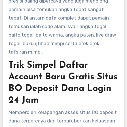
presisi paling dipercaya yang juga menolong
pemain bisa temukan angka tepat sangat
tepat. Di antara data komplet dapat pemain
temukan ialah code alam, syair angka togel,
paito togel, paito warna, angka paten, live draw
togel, buku ijtihad mimpi serta erek erek
tafsiran mimpi.
Trik Simpel Daftar
Account Baru Gratis Situs
BO Deposit Dana Login
24 Jam
Memperoleh kelapangan akses situs BO deposit
dana terpercaya dan terbaik berikan keluasaan