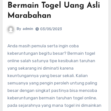
Bermain Togel Uang Asli
Marabahan
By
admin
03/05/2023
Anda masih pemula serta ingin coba
keberuntungan begitu besar? Bermain togel
online salah satunya tipe kesibukan taruhan
yang sekarang ini diminati karena
keuntungannya yang besar sekali. Kalian
semuanya yang pengin peroleh untung paling
besar dengan singkat pastinya bisa mencoba
keberuntungan bermain taruhan togel online.
pada sejarahnya yang mana togel ini dimainkan