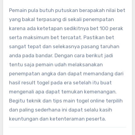
Pemain pula butuh putuskan berapakah nilai bet
yang bakal terpasang di sekali penempatan
karena ada ketetapan sedikitnya bet 100 perak
serta maksimum bet tercatat. Pastikan bet
sangat tepat dan selekasnya pasang taruhan
anda pada bandar. Dengan cara berikut jadi
tentu saja pemain udah melaksanakan
penempatan angka dan dapat memandang dari
hasil result togel pada era setelah itu buat
mengenali apa dapat temukan kemenangan.
Begitu teknik dan tips main togel online terpilih
dan paling sederhana ini dapat selalu kasih
keuntungan dan ketenteraman peserta.