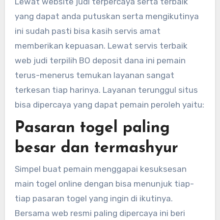
Lewat website judi terpercaya serta terbaik
yang dapat anda putuskan serta mengikutinya
ini sudah pasti bisa kasih servis amat
memberikan kepuasan. Lewat servis terbaik
web judi terpilih BO deposit dana ini pemain
terus-menerus temukan layanan sangat
terkesan tiap harinya. Layanan terunggul situs
bisa dipercaya yang dapat pemain peroleh yaitu:
Pasaran togel paling
besar dan termashyur
Simpel buat pemain menggapai kesuksesan
main togel online dengan bisa menunjuk tiap-
tiap pasaran togel yang ingin di ikutinya.
Bersama web resmi paling dipercaya ini beri