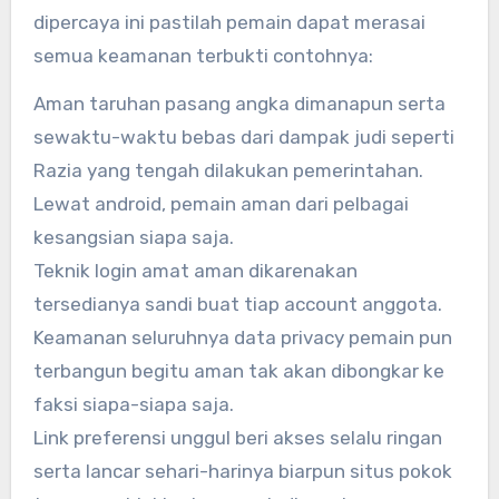
dipercaya ini pastilah pemain dapat merasai
semua keamanan terbukti contohnya:
Aman taruhan pasang angka dimanapun serta
sewaktu-waktu bebas dari dampak judi seperti
Razia yang tengah dilakukan pemerintahan.
Lewat android, pemain aman dari pelbagai
kesangsian siapa saja.
Teknik login amat aman dikarenakan
tersedianya sandi buat tiap account anggota.
Keamanan seluruhnya data privacy pemain pun
terbangun begitu aman tak akan dibongkar ke
faksi siapa-siapa saja.
Link preferensi unggul beri akses selalu ringan
serta lancar sehari-harinya biarpun situs pokok