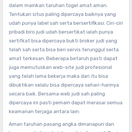
dalam mainkan taruhan togel amat aman.
Tentukan situs paling dipercaya baiknya yang
udah punya label sah serta bersertifikasi. Ciri-ciri
pribadi biro judi udah bersertikat ialah punya
sertifkat bisa dipercaya bukti broker judi yang
telah sah serta bisa beri servis terunggul serta
amat terkesan. Beberapa betaruh pasti dapat
juga memutuskan web-site judi profesional
yang telah lama bekerja maka dari itu bisa
dibuktikan selalu bisa dipercaya sehari-harinya
secara baik. Bersama web judi sah paling
dipercaya ini pasti pemain dapat merasai semua
keamanan terjaga antara lain:
Aman taruhan pasang angka dimanapun dan