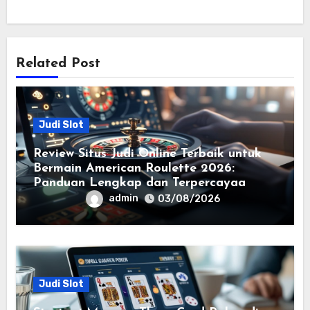
Related Post
Judi Slot
Review Situs Judi Online Terbaik untuk
Bermain American Roulette 2026:
Panduan Lengkap dan Terpercayaa
admin
03/08/2026
Judi Slot