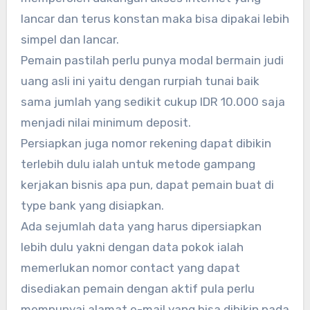
lancar dan terus konstan maka bisa dipakai lebih
simpel dan lancar.
Pemain pastilah perlu punya modal bermain judi
uang asli ini yaitu dengan rurpiah tunai baik
sama jumlah yang sedikit cukup IDR 10.000 saja
menjadi nilai minimum deposit.
Persiapkan juga nomor rekening dapat dibikin
terlebih dulu ialah untuk metode gampang
kerjakan bisnis apa pun, dapat pemain buat di
type bank yang disiapkan.
Ada sejumlah data yang harus dipersiapkan
lebih dulu yakni dengan data pokok ialah
memerlukan nomor contact yang dapat
disediakan pemain dengan aktif pula perlu
mempunyai alamat e-mail yang bisa dibikin pada