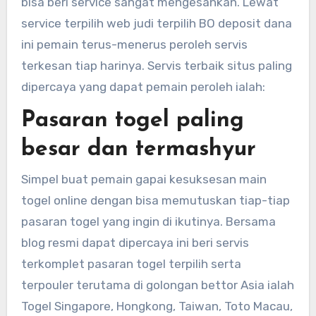
bisa beri service sangat mengesankan. Lewat
service terpilih web judi terpilih BO deposit dana
ini pemain terus-menerus peroleh servis
terkesan tiap harinya. Servis terbaik situs paling
dipercaya yang dapat pemain peroleh ialah:
Pasaran togel paling
besar dan termashyur
Simpel buat pemain gapai kesuksesan main
togel online dengan bisa memutuskan tiap-tiap
pasaran togel yang ingin di ikutinya. Bersama
blog resmi dapat dipercaya ini beri servis
terkomplet pasaran togel terpilih serta
terpouler terutama di golongan bettor Asia ialah
Togel Singapore, Hongkong, Taiwan, Toto Macau,