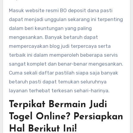
Masuk website resmi BO deposit dana pasti
dapat menjadi unggulan sekarang ini terpenting
dalam beri keuntungan yang paling
mengesankan. Banyak betaruh dapat
mempercayakan blog judi terpercaya serta
terbaik ini dalam memperoleh beberapa servis
sangat komplet dan benar-benar mengesankan.
Cuma sekali daftar pastilah siapa saja banyak
betaruh pasti dapat temukan seluruhnya
layanan terhebat terkesan sehari-harinya.
Terpikat Bermain Judi
Togel Online? Persiapkan
Hal Berikut Ini!