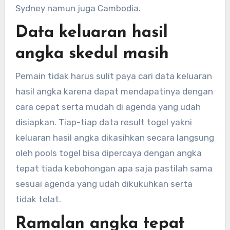
Sydney namun juga Cambodia.
Data keluaran hasil
angka skedul masih
Pemain tidak harus sulit paya cari data keluaran
hasil angka karena dapat mendapatinya dengan
cara cepat serta mudah di agenda yang udah
disiapkan. Tiap-tiap data result togel yakni
keluaran hasil angka dikasihkan secara langsung
oleh pools togel bisa dipercaya dengan angka
tepat tiada kebohongan apa saja pastilah sama
sesuai agenda yang udah dikukuhkan serta
tidak telat.
Ramalan angka tepat