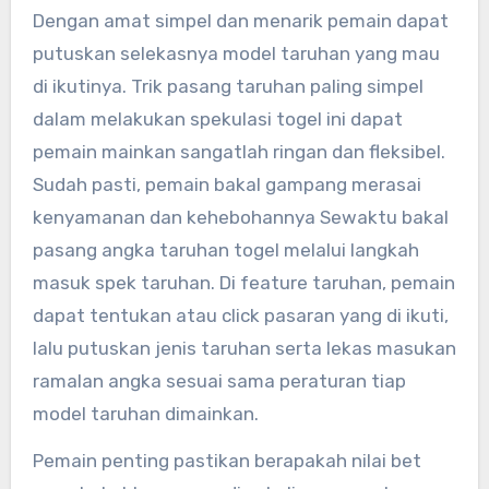
Dengan amat simpel dan menarik pemain dapat
putuskan selekasnya model taruhan yang mau
di ikutinya. Trik pasang taruhan paling simpel
dalam melakukan spekulasi togel ini dapat
pemain mainkan sangatlah ringan dan fleksibel.
Sudah pasti, pemain bakal gampang merasai
kenyamanan dan kehebohannya Sewaktu bakal
pasang angka taruhan togel melalui langkah
masuk spek taruhan. Di feature taruhan, pemain
dapat tentukan atau click pasaran yang di ikuti,
lalu putuskan jenis taruhan serta lekas masukan
ramalan angka sesuai sama peraturan tiap
model taruhan dimainkan.
Pemain penting pastikan berapakah nilai bet