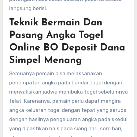
langsung berisi.
Teknik Bermain Dan
Pasang Angka Togel
Online BO Deposit Dana
Simpel Menang
Semuanya pemain bisa melaksanakan
penempatan angka pada bandar togel dengan
menyaksikan jadwa membuka togel sebelumnya
telat. Karenanya, pemain perlu dapat mengira
angka keluaran togel dengan tepat yang serupa
dengan hasilnya pengeluaran angka pada skedul
yang dipastikan baik pada siang hari, sore hari,