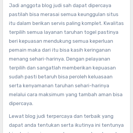
Jadi anggota blog judi sah dapat dipercaya
pastilah bisa merasai semua keunggulan situs
itu dalam berikan servis paling komplet. Kwalitas
terpilih semua layanan taruhan togel pastinya
beri kepuasan mendukung semua keperluan
pemain maka dari itu bisa kasih keringanan
menang sehari-harinya. Dengan pelayanan
terpilih dan sangatlah memberikan kepuasan
sudah pasti betaruh bisa peroleh keluasaan
serta kenyamanan taruhan sehari-harinya
melalui cara maksimum yang tambah aman bisa
dipercaya.
Lewat blog judi terpercaya dan terbaik yang
dapat anda tentukan serta ikutinya ini tentunya