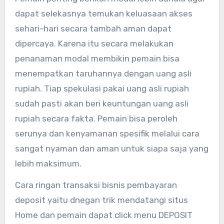
dapat selekasnya temukan keluasaan akses
sehari-hari secara tambah aman dapat
dipercaya. Karena itu secara melakukan
penanaman modal membikin pemain bisa
menempatkan taruhannya dengan uang asli
rupiah. Tiap spekulasi pakai uang asli rupiah
sudah pasti akan beri keuntungan uang asli
rupiah secara fakta. Pemain bisa peroleh
serunya dan kenyamanan spesifik melalui cara
sangat nyaman dan aman untuk siapa saja yang
lebih maksimum.
Cara ringan transaksi bisnis pembayaran
deposit yaitu dnegan trik mendatangi situs
Home dan pemain dapat click menu DEPOSIT