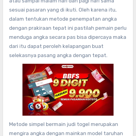
atau sampai malam hari dan pagi hari sama
sesuai pasaran yang di ikuti. Oleh karena itu,
dalam tentukan metode penempatan angka
dengan prakiraan tepat ini pastilah pemain perlu
menduga angka secara pas bisa dipercaya maka
dari itu dapat peroleh kelapangan buat
selekasnya pasang angka dengan tepat.
Metode simpel bermain judi togel merupakan
mengira angka dengan mainkan model taruhan