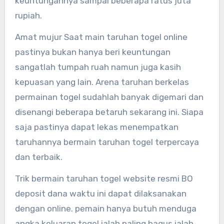
keuntungannya sampai beberapa ratus juta
rupiah.
Amat mujur Saat main taruhan togel online
pastinya bukan hanya beri keuntungan
sangatlah tumpah ruah namun juga kasih
kepuasan yang lain. Arena taruhan berkelas
permainan togel sudahlah banyak digemari dan
disenangi beberapa betaruh sekarang ini. Siapa
saja pastinya dapat lekas menempatkan
taruhannya bermain taruhan togel terpercaya
dan terbaik.
Trik bermain taruhan togel website resmi BO
deposit dana waktu ini dapat dilaksanakan
dengan online. pemain hanya butuh menduga
angka keluaran togel ialah paling bagus ialah