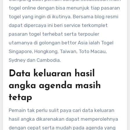
togel online dengan bisa menunjuk tiap pasaran
togel yang ingin di ikutinya. Bersama blog resmi
dapat dipercaya ini beri service terkomplet
pasaran togel terhebat serta terpouler
utamanya di golongan bettor Asia ialah Togel
Singapore, Hongkong, Taiwan, Toto Macau,
Sydney dan Cambodia.
Data keluaran hasil
angka agenda masih
tetap
Pemain tak perlu sulit paya cari data keluaran
hasil angka dikarenakan dapat memperolehnya
dengan cepat serta mudah pada agenda yang