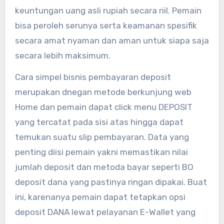
keuntungan uang asli rupiah secara riil. Pemain
bisa peroleh serunya serta keamanan spesifik
secara amat nyaman dan aman untuk siapa saja
secara lebih maksimum.
Cara simpel bisnis pembayaran deposit
merupakan dnegan metode berkunjung web
Home dan pemain dapat click menu DEPOSIT
yang tercatat pada sisi atas hingga dapat
temukan suatu slip pembayaran. Data yang
penting diisi pemain yakni memastikan nilai
jumlah deposit dan metoda bayar seperti BO
deposit dana yang pastinya ringan dipakai. Buat
ini, karenanya pemain dapat tetapkan opsi
deposit DANA lewat pelayanan E-Wallet yang