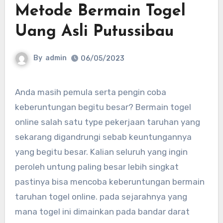
Metode Bermain Togel
Uang Asli Putussibau
By
admin
06/05/2023
Anda masih pemula serta pengin coba
keberuntungan begitu besar? Bermain togel
online salah satu type pekerjaan taruhan yang
sekarang digandrungi sebab keuntungannya
yang begitu besar. Kalian seluruh yang ingin
peroleh untung paling besar lebih singkat
pastinya bisa mencoba keberuntungan bermain
taruhan togel online. pada sejarahnya yang
mana togel ini dimainkan pada bandar darat