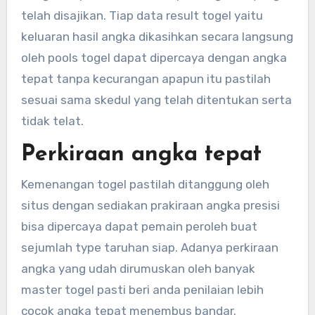
telah disajikan. Tiap data result togel yaitu
keluaran hasil angka dikasihkan secara langsung
oleh pools togel dapat dipercaya dengan angka
tepat tanpa kecurangan apapun itu pastilah
sesuai sama skedul yang telah ditentukan serta
tidak telat.
Perkiraan angka tepat
Kemenangan togel pastilah ditanggung oleh
situs dengan sediakan prakiraan angka presisi
bisa dipercaya dapat pemain peroleh buat
sejumlah type taruhan siap. Adanya perkiraan
angka yang udah dirumuskan oleh banyak
master togel pasti beri anda penilaian lebih
cocok angka tepat menembus bandar.