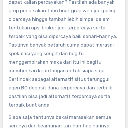
dapat kalian percayakan? Pastilah ada banyak
grup perlu kalian tahu buat grup web judi paling
dipercaya hingga tambah lebih simpel dalam
tentukan opsi broker judi terpercaya serta
terbaik yang bisa dipercaya baik sehari-harinya.
Pastinya banyak betaruh cuma dapat merasai
spekulasi yang sengit dan begitu
menggembirakan maka dari itu ini begitu
memberikan keuntungan untuk siapa saja.
Bertindak sebagai alternatif situs terunggul
agen BO deposit dana terpercaya dan terbaik
pastilah bisa jadi alternatif terpercaya serta
terbaik buat anda.
Siapa saja tentunya bakal merasakan semua
serunya dan keamanan taruhan tiap harinya