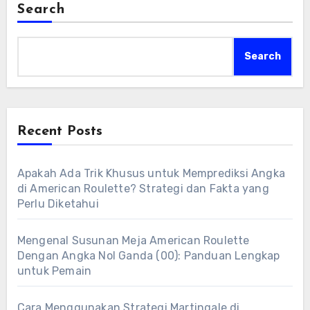
Search
Search
Recent Posts
Apakah Ada Trik Khusus untuk Memprediksi Angka
di American Roulette? Strategi dan Fakta yang
Perlu Diketahui
Mengenal Susunan Meja American Roulette
Dengan Angka Nol Ganda (00): Panduan Lengkap
untuk Pemain
Cara Menggunakan Strategi Martingale di