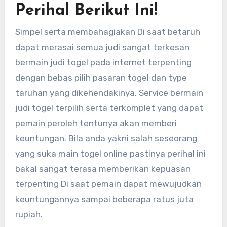
Perihal Berikut Ini!
Simpel serta membahagiakan Di saat betaruh
dapat merasai semua judi sangat terkesan
bermain judi togel pada internet terpenting
dengan bebas pilih pasaran togel dan type
taruhan yang dikehendakinya. Service bermain
judi togel terpilih serta terkomplet yang dapat
pemain peroleh tentunya akan memberi
keuntungan. Bila anda yakni salah seseorang
yang suka main togel online pastinya perihal ini
bakal sangat terasa memberikan kepuasan
terpenting Di saat pemain dapat mewujudkan
keuntungannya sampai beberapa ratus juta
rupiah.