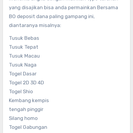
yang disajikan bisa anda permainkan Bersama
BO deposit dana paling gampang ini,
diantaranya misalnya:
Tusuk Bebas
Tusuk Tepat
Tusuk Macau
Tusuk Naga
Togel Dasar
Togel 2D 3D 4D
Togel Shio
Kembang kempis
tengah pinggir
Silang homo
Togel Gabungan