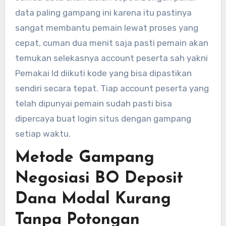
data paling gampang ini karena itu pastinya
sangat membantu pemain lewat proses yang
cepat, cuman dua menit saja pasti pemain akan
temukan selekasnya account peserta sah yakni
Pemakai Id diikuti kode yang bisa dipastikan
sendiri secara tepat. Tiap account peserta yang
telah dipunyai pemain sudah pasti bisa
dipercaya buat login situs dengan gampang
setiap waktu.
Metode Gampang
Negosiasi BO Deposit
Dana Modal Kurang
Tanpa Potongan