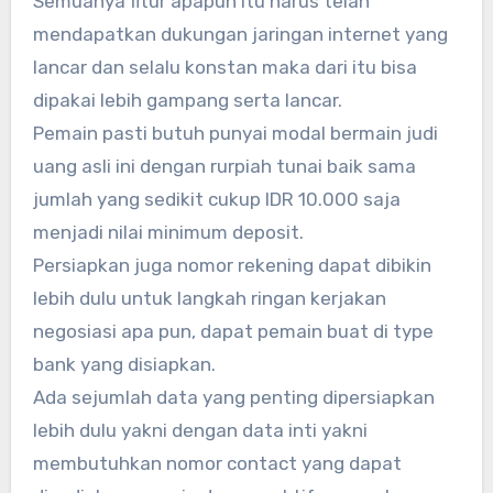
Semuanya fitur apapun itu harus telah
mendapatkan dukungan jaringan internet yang
lancar dan selalu konstan maka dari itu bisa
dipakai lebih gampang serta lancar.
Pemain pasti butuh punyai modal bermain judi
uang asli ini dengan rurpiah tunai baik sama
jumlah yang sedikit cukup IDR 10.000 saja
menjadi nilai minimum deposit.
Persiapkan juga nomor rekening dapat dibikin
lebih dulu untuk langkah ringan kerjakan
negosiasi apa pun, dapat pemain buat di type
bank yang disiapkan.
Ada sejumlah data yang penting dipersiapkan
lebih dulu yakni dengan data inti yakni
membutuhkan nomor contact yang dapat