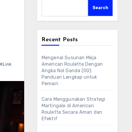
Search
Recent Posts
Mengenal Susunan Meja
American Roulette Dengan
#Link
Angka Nol Ganda (00):
Panduan Lengkap untuk
Pemain
Cara Menggunakan Strategi
Martingale di American
Roulette Secara Aman dan
Efektif