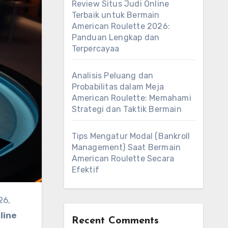
Review Situs Judi Online
Terbaik untuk Bermain
American Roulette 2026:
Panduan Lengkap dan
Terpercayaa
Analisis Peluang dan
Probabilitas dalam Meja
American Roulette: Memahami
Strategi dan Taktik Bermain
Tips Mengatur Modal (Bankroll
Management) Saat Bermain
American Roulette Secara
Efektif
line
Recent Comments