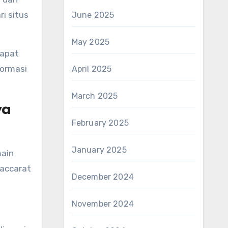
i situs
June 2025
May 2025
dapat
formasi
April 2025
March 2025
ya
February 2025
January 2025
main
baccarat
December 2024
November 2024