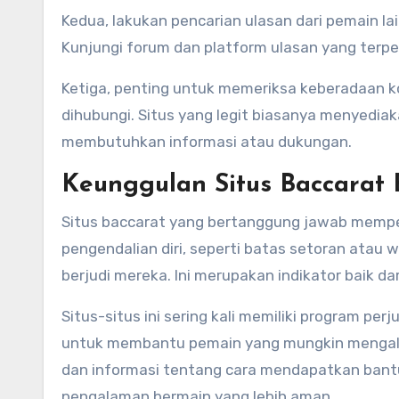
Kedua, lakukan pencarian ulasan dari pemain l
Kunjungi forum dan platform ulasan yang terp
Ketiga, penting untuk memeriksa keberadaan k
dihubungi. Situs yang legit biasanya menyedi
membutuhkan informasi atau dukungan.
Keunggulan Situs Baccarat
Situs baccarat yang bertanggung jawab mempe
pengendalian diri, seperti batas setoran ata
berjudi mereka. Ini merupakan indikator baik 
Situs-situs ini sering kali memiliki program 
untuk membantu pemain yang mungkin mengalam
dan informasi tentang cara mendapatkan bant
pengalaman bermain yang lebih aman.