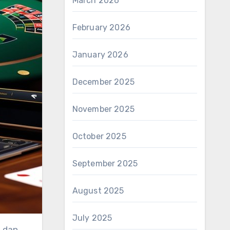
March 2026
February 2026
January 2026
December 2025
November 2025
October 2025
September 2025
August 2025
July 2025
, dan