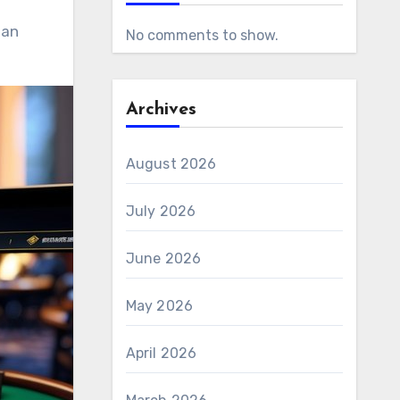
han
No comments to show.
Archives
August 2026
July 2026
June 2026
May 2026
April 2026