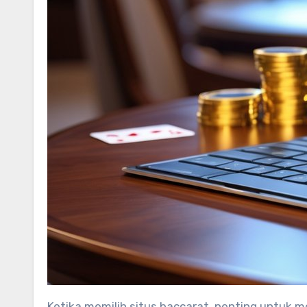
Ketika memilih situs baccarat, penting untuk