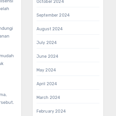
lisensi
October 2024
telah
September 2024
ndungi
August 2024
yanan
July 2024
n mudah
June 2024
uk
May 2024
April 2024
ama,
March 2024
rsebut.
February 2024