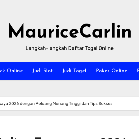
MauriceCarlin
Langkah-langkah Daftar Togel Online
ck Online
Judi Slot
Judi Togel
Poker Online
ercaya 2026 dengan Peluang Menang Tinggi dan Tips Sukses