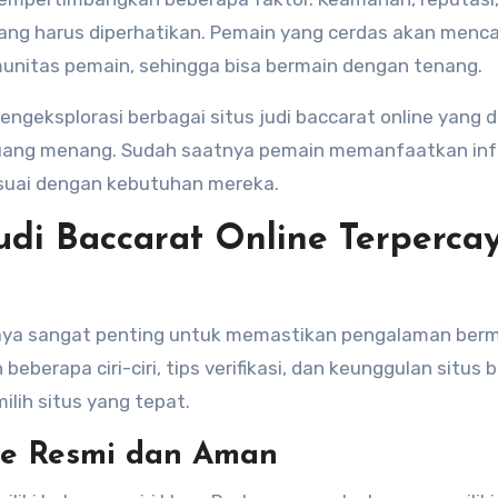
ang harus diperhatikan. Pemain yang cerdas akan mencar
omunitas pemain, sehingga bisa bermain dengan tenang.
mengeksplorasi berbagai situs judi baccarat online yang 
eluang menang. Sudah saatnya pemain memanfaatkan in
esuai dengan kebutuhan mereka.
udi Baccarat Online Terperca
ercaya sangat penting untuk memastikan pengalaman ber
berapa ciri-ciri, tips verifikasi, dan keunggulan situs 
ih situs yang tepat.
line Resmi dan Aman