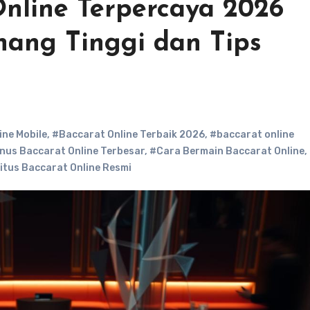
Online Terpercaya 2026
ang Tinggi dan Tips
ine Mobile
,
#Baccarat Online Terbaik 2026
,
#baccarat online
nus Baccarat Online Terbesar
,
#Cara Bermain Baccarat Online
,
itus Baccarat Online Resmi