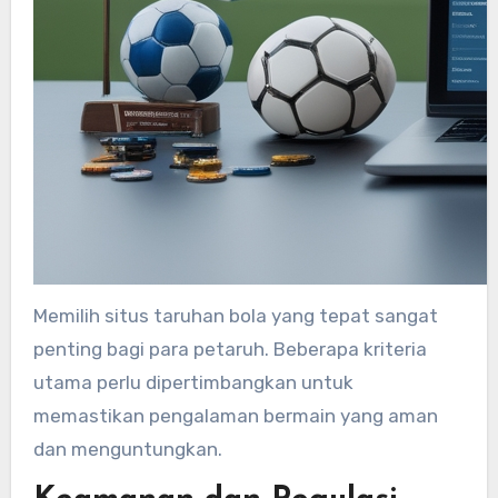
Memilih situs taruhan bola yang tepat sangat
penting bagi para petaruh. Beberapa kriteria
utama perlu dipertimbangkan untuk
memastikan pengalaman bermain yang aman
dan menguntungkan.