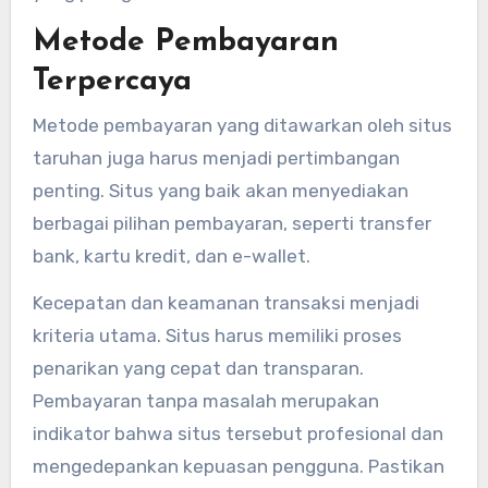
Metode Pembayaran
Terpercaya
Metode pembayaran yang ditawarkan oleh situs
taruhan juga harus menjadi pertimbangan
penting. Situs yang baik akan menyediakan
berbagai pilihan pembayaran, seperti transfer
bank, kartu kredit, dan e-wallet.
Kecepatan dan keamanan transaksi menjadi
kriteria utama. Situs harus memiliki proses
penarikan yang cepat dan transparan.
Pembayaran tanpa masalah merupakan
indikator bahwa situs tersebut profesional dan
mengedepankan kepuasan pengguna. Pastikan