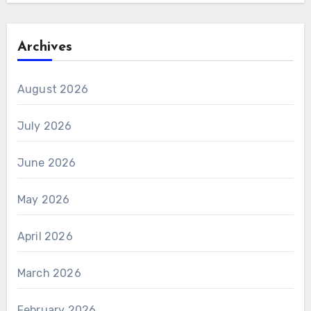
Archives
August 2026
July 2026
June 2026
May 2026
April 2026
March 2026
February 2026