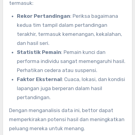
termasuk:
Rekor Pertandingan
: Periksa bagaimana
kedua tim tampil dalam pertandingan
terakhir, termasuk kemenangan, kekalahan,
dan hasil seri.
Statistik Pemain
: Pemain kunci dan
performa individu sangat memengaruhi hasil.
Perhatikan cedera atau suspensi.
Faktor Eksternal
: Cuaca, lokasi, dan kondisi
lapangan juga berperan dalam hasil
pertandingan.
Dengan menganalisis data ini, bettor dapat
memperkirakan potensi hasil dan meningkatkan
peluang mereka untuk menang.