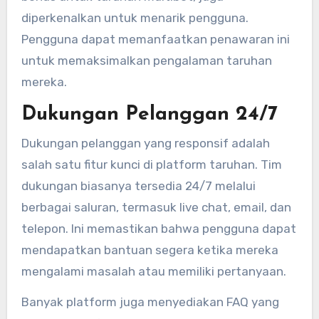
diperkenalkan untuk menarik pengguna.
Pengguna dapat memanfaatkan penawaran ini
untuk memaksimalkan pengalaman taruhan
mereka.
Dukungan Pelanggan 24/7
Dukungan pelanggan yang responsif adalah
salah satu fitur kunci di platform taruhan. Tim
dukungan biasanya tersedia 24/7 melalui
berbagai saluran, termasuk live chat, email, dan
telepon. Ini memastikan bahwa pengguna dapat
mendapatkan bantuan segera ketika mereka
mengalami masalah atau memiliki pertanyaan.
Banyak platform juga menyediakan FAQ yang