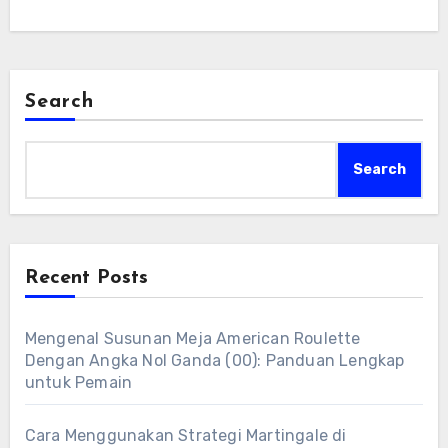
Search
Search
Recent Posts
Mengenal Susunan Meja American Roulette
Dengan Angka Nol Ganda (00): Panduan Lengkap
untuk Pemain
Cara Menggunakan Strategi Martingale di