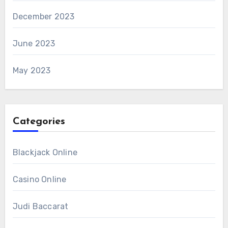
December 2023
June 2023
May 2023
Categories
Blackjack Online
Casino Online
Judi Baccarat