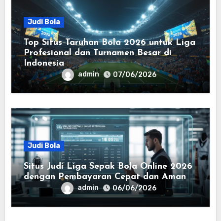
Judi Bola
Top Situs Taruhan Bola 2026 untuk Liga
Profesional dan Turnamen Besar di
Indonesia
admin
07/06/2026
Judi Bola
Situs Judi Liga Sepak Bola Online 2026
dengan Pembayaran Cepat dan Aman
admin
06/06/2026