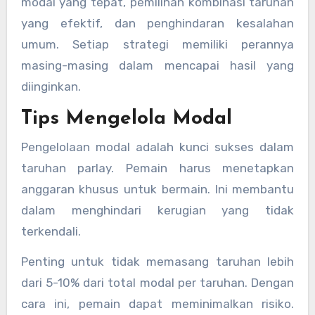
modal yang tepat, pemilihan kombinasi taruhan
yang efektif, dan penghindaran kesalahan
umum. Setiap strategi memiliki perannya
masing-masing dalam mencapai hasil yang
diinginkan.
Tips Mengelola Modal
Pengelolaan modal adalah kunci sukses dalam
taruhan parlay. Pemain harus menetapkan
anggaran khusus untuk bermain. Ini membantu
dalam menghindari kerugian yang tidak
terkendali.
Penting untuk tidak memasang taruhan lebih
dari 5-10% dari total modal per taruhan. Dengan
cara ini, pemain dapat meminimalkan risiko.