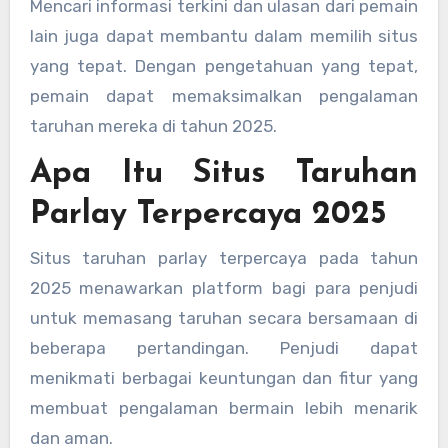
Mencari informasi terkini dan ulasan dari pemain
lain juga dapat membantu dalam memilih situs
yang tepat. Dengan pengetahuan yang tepat,
pemain dapat memaksimalkan pengalaman
taruhan mereka di tahun 2025.
Apa Itu Situs Taruhan
Parlay Terpercaya 2025
Situs taruhan parlay terpercaya pada tahun
2025 menawarkan platform bagi para penjudi
untuk memasang taruhan secara bersamaan di
beberapa pertandingan. Penjudi dapat
menikmati berbagai keuntungan dan fitur yang
membuat pengalaman bermain lebih menarik
dan aman.