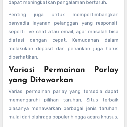
dapat meningkatkan pengalaman bertaruh.
Penting juga untuk mempertimbangkan
penyedia layanan pelanggan yang responsif,
seperti live chat atau email, agar masalah bisa
diatasi dengan cepat. Kemudahan dalam
melakukan deposit dan penarikan juga harus
diperhatikan.
Variasi Permainan Parlay
yang Ditawarkan
Variasi permainan parlay yang tersedia dapat
memengaruhi pilihan taruhan. Situs terbaik
biasanya menawarkan berbagai jenis taruhan,
mulai dari olahraga populer hingga acara khusus.