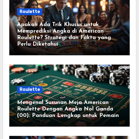
Roulette
Apakah Ada Trik Khusus untuk
Memprediksi Angka di American
Roulette? Strategi dan Fakta yang
Perlu Diketahui
Roulette
Mengenal Susunan Meja American
Roulette Dengan Angka Nol Ganda
(00): Panduan Lengkap untuk Pemain