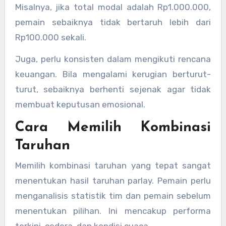
Misalnya, jika total modal adalah Rp1.000.000,
pemain sebaiknya tidak bertaruh lebih dari
Rp100.000 sekali.
Juga, perlu konsisten dalam mengikuti rencana
keuangan. Bila mengalami kerugian berturut-
turut, sebaiknya berhenti sejenak agar tidak
membuat keputusan emosional.
Cara Memilih Kombinasi
Taruhan
Memilih kombinasi taruhan yang tepat sangat
menentukan hasil taruhan parlay. Pemain perlu
menganalisis statistik tim dan pemain sebelum
menentukan pilihan. Ini mencakup performa