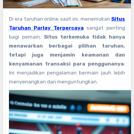
Di era taruhan online saat ini, menemukan
Situs
Taruhan Parlay Terpercaya
sangat penting
bagi pemain.
Situs terkemuka tidak hanya
menawarkan berbagai pilihan taruhan,
tetapi juga menjamin keamanan dan
kenyamanan transaksi para penggunanya
.
Ini menjadikan pengalaman bermain jauh lebih
menyenangkan dan menguntungkan.