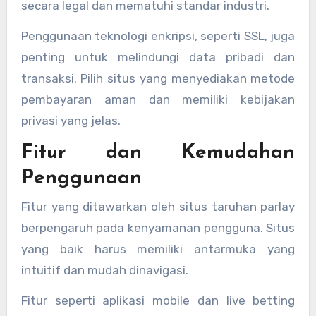
secara legal dan mematuhi standar industri.
Penggunaan teknologi enkripsi, seperti SSL, juga
penting untuk melindungi data pribadi dan
transaksi. Pilih situs yang menyediakan metode
pembayaran aman dan memiliki kebijakan
privasi yang jelas.
Fitur dan Kemudahan
Penggunaan
Fitur yang ditawarkan oleh situs taruhan parlay
berpengaruh pada kenyamanan pengguna. Situs
yang baik harus memiliki antarmuka yang
intuitif dan mudah dinavigasi.
Fitur seperti aplikasi mobile dan live betting