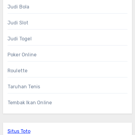
Judi Bola
Judi Slot
Judi Togel
Poker Online
Roulette
Taruhan Tenis
Tembak Ikan Online
Situs Toto