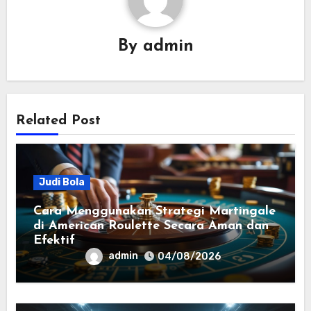
By
admin
Related Post
Judi Bola
Cara Menggunakan Strategi Martingale
di American Roulette Secara Aman dan
Efektif
admin
04/08/2026