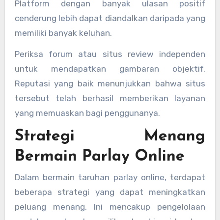
Platform dengan banyak ulasan positif
cenderung lebih dapat diandalkan daripada yang
memiliki banyak keluhan.
Periksa forum atau situs review independen
untuk mendapatkan gambaran objektif.
Reputasi yang baik menunjukkan bahwa situs
tersebut telah berhasil memberikan layanan
yang memuaskan bagi penggunanya.
Strategi Menang
Bermain Parlay Online
Dalam bermain taruhan parlay online, terdapat
beberapa strategi yang dapat meningkatkan
peluang menang. Ini mencakup pengelolaan