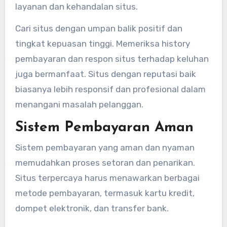
layanan dan kehandalan situs.
Cari situs dengan umpan balik positif dan
tingkat kepuasan tinggi. Memeriksa history
pembayaran dan respon situs terhadap keluhan
juga bermanfaat. Situs dengan reputasi baik
biasanya lebih responsif dan profesional dalam
menangani masalah pelanggan.
Sistem Pembayaran Aman
Sistem pembayaran yang aman dan nyaman
memudahkan proses setoran dan penarikan.
Situs terpercaya harus menawarkan berbagai
metode pembayaran, termasuk kartu kredit,
dompet elektronik, dan transfer bank.