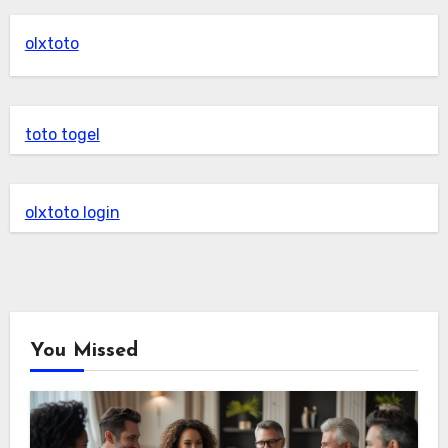
olxtoto
toto togel
olxtoto login
You Missed