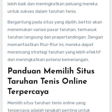
lebih baik dan meningkatkan peluang mereka
untuk sukses dalam taruhan tenis.
Bergantung pada situs yang dipilih, bettor akan
menemukan variasi pasar taruhan, termasuk
taruhan langsung dan prapertandingan. Dengan
memanfaatkan fitur-fitur ini, mereka dapat
merancang strategi taruhan yang lebih efektif
dan meningkatkan potensi kemenangan.
Panduan Memilih Situs
Taruhan Tenis Online
Terpercaya
Memilih situs taruhan tenis online yang
terpercaya adalah langkah penting untuk