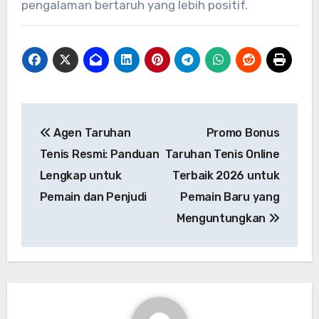
pengalaman bertaruh yang lebih positif.
Post
Agen Taruhan
Promo Bonus
navigation
Tenis Resmi: Panduan
Taruhan Tenis Online
Lengkap untuk
Terbaik 2026 untuk
Pemain dan Penjudi
Pemain Baru yang
Menguntungkan