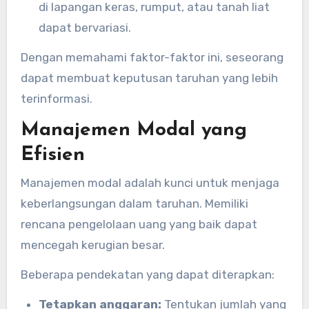
di lapangan keras, rumput, atau tanah liat
dapat bervariasi.
Dengan memahami faktor-faktor ini, seseorang
dapat membuat keputusan taruhan yang lebih
terinformasi.
Manajemen Modal yang
Efisien
Manajemen modal adalah kunci untuk menjaga
keberlangsungan dalam taruhan. Memiliki
rencana pengelolaan uang yang baik dapat
mencegah kerugian besar.
Beberapa pendekatan yang dapat diterapkan:
Tetapkan anggaran:
Tentukan jumlah yang