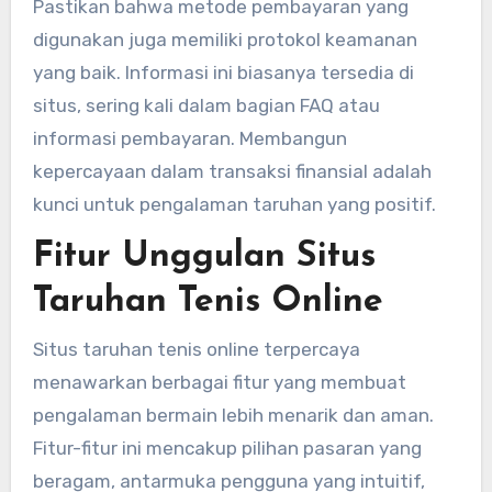
Pastikan bahwa metode pembayaran yang
digunakan juga memiliki protokol keamanan
yang baik. Informasi ini biasanya tersedia di
situs, sering kali dalam bagian FAQ atau
informasi pembayaran. Membangun
kepercayaan dalam transaksi finansial adalah
kunci untuk pengalaman taruhan yang positif.
Fitur Unggulan Situs
Taruhan Tenis Online
Situs taruhan tenis online terpercaya
menawarkan berbagai fitur yang membuat
pengalaman bermain lebih menarik dan aman.
Fitur-fitur ini mencakup pilihan pasaran yang
beragam, antarmuka pengguna yang intuitif,