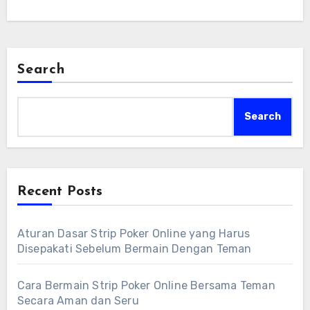
Search
Search
Recent Posts
Aturan Dasar Strip Poker Online yang Harus
Disepakati Sebelum Bermain Dengan Teman
Cara Bermain Strip Poker Online Bersama Teman
Secara Aman dan Seru