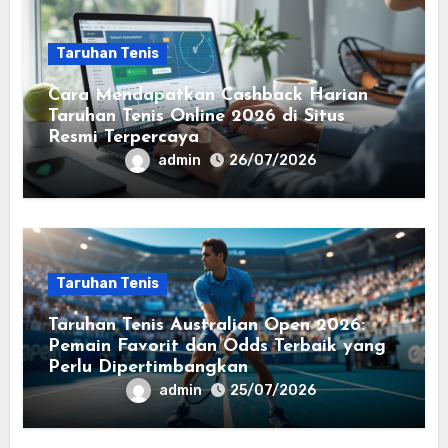
Taruhan Tenis
Cara Mendapatkan Cashback Harian
Taruhan Tenis Online 2026 di Situs
Resmi Terpercaya
admin
26/07/2026
Taruhan Tenis
Taruhan Tenis Australian Open 2026:
Pemain Favorit dan Odds Terbaik yang
Perlu Dipertimbangkan
admin
25/07/2026