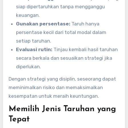
siap dipertaruhkan tanpa mengganggu
keuangan.
Gunakan persentase:
Taruh hanya
persentase kecil dari total modal dalam
setiap taruhan.
Evaluasi rutin:
Tinjau kembali hasil taruhan
secara berkala dan sesuaikan strategi jika
diperlukan.
Dengan strategi yang disiplin, seseorang dapat
meminimalkan risiko dan memaksimalkan
kesempatan untuk meraih keuntungan.
Memilih Jenis Taruhan yang
Tepat