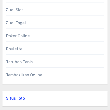
Judi Slot
Judi Togel
Poker Online
Roulette
Taruhan Tenis
Tembak Ikan Online
Situs Toto