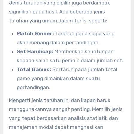
Jenis taruhan yang dipilih juga berdampak
signifikan pada hasil. Ada beberapa jenis
taruhan yang umum dalam tenis, seperti:
Match Winner:
Taruhan pada siapa yang
akan menang dalam pertandingan.
Set Handicap:
Memberikan keuntungan
kepada salah satu pemain dalam jumlah set.
Total Games:
Bertaruh pada jumlah total
game yang dimainkan dalam suatu
pertandingan.
Mengerti jenis taruhan ini dan kapan harus
menggunakannya sangat penting. Memilih jenis
yang tepat berdasarkan analisis statistik dan
manajemen modal dapat menghasilkan