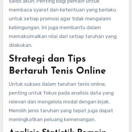
saldo akun. Penting bagi pemain untuk
membaca syarat dan ketentuan yang berlaku
untuk setiap promosi agar tidak mengalami
kebingungan. Ini juga membantu dalam
memaksimalkan nilai dari setiap taruhan yang
dilakukan.
Strategi dan Tips
Bertaruh Tenis Online
Untuk sukses dalam taruhan tenis online,
penting untuk fokus pada analisis data yang
relevan dan mengelola modal dengan bijak.
Memilih jenis taruhan yang tepat juga dapat
meningkatkan peluang kemenangan.