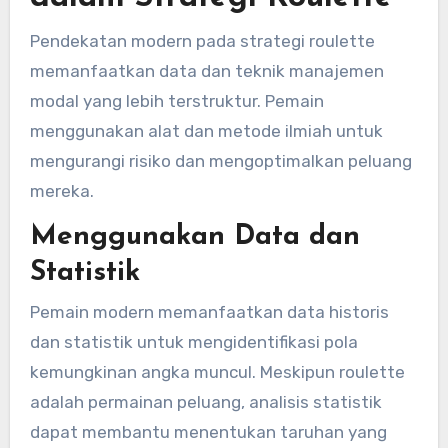
Pendekatan modern pada strategi roulette
memanfaatkan data dan teknik manajemen
modal yang lebih terstruktur. Pemain
menggunakan alat dan metode ilmiah untuk
mengurangi risiko dan mengoptimalkan peluang
mereka.
Menggunakan Data dan
Statistik
Pemain modern memanfaatkan data historis
dan statistik untuk mengidentifikasi pola
kemungkinan angka muncul. Meskipun roulette
adalah permainan peluang, analisis statistik
dapat membantu menentukan taruhan yang