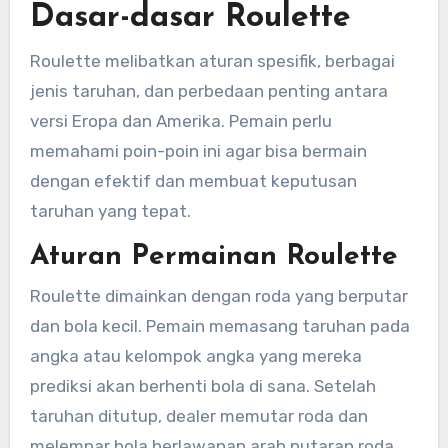
Dasar-dasar Roulette
Roulette melibatkan aturan spesifik, berbagai
jenis taruhan, dan perbedaan penting antara
versi Eropa dan Amerika. Pemain perlu
memahami poin-poin ini agar bisa bermain
dengan efektif dan membuat keputusan
taruhan yang tepat.
Aturan Permainan Roulette
Roulette dimainkan dengan roda yang berputar
dan bola kecil. Pemain memasang taruhan pada
angka atau kelompok angka yang mereka
prediksi akan berhenti bola di sana. Setelah
taruhan ditutup, dealer memutar roda dan
melempar bola berlawanan arah putaran roda.