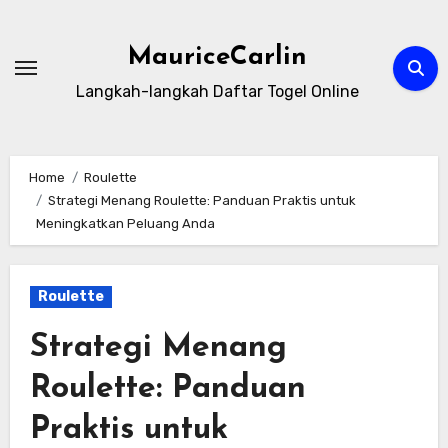
Skip
to
MauriceCarlin
content
Langkah-langkah Daftar Togel Online
Home
Roulette
Strategi Menang Roulette: Panduan Praktis untuk
Meningkatkan Peluang Anda
Roulette
Strategi Menang
Roulette: Panduan
Praktis untuk