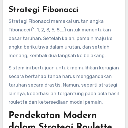
Strategi Fibonacci
Strategi Fibonacci memakai urutan angka
Fibonacci (1, 1, 2, 3, 5, 8,…) untuk menentukan
besar taruhan. Setelah kalah, pemain maju ke
angka berikutnya dalam urutan, dan setelah
menang, kembali dua langkah ke belakang.
Sistem ini bertujuan untuk memulihkan kerugian
secara bertahap tanpa harus menggandakan
taruhan secara drastis. Namun, seperti strategi
lainnya, keberhasilan tergantung pada pola hasil
roulette dan ketersediaan modal pemain.
Pendekatan Modern
dalam Strategi Roulette