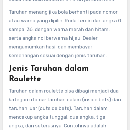
Taruhan menang jika bola berhenti pada nomor
atau warna yang dipilih. Roda terdiri dari angka 0
sampai 36, dengan warna merah dan hitam,
serta angka nol berwarna hijau. Dealer
mengumumkan hasil dan membayar
kemenangan sesuai dengan jenis taruhan.
Jenis Taruhan dalam
Roulette
Taruhan dalam roulette bisa dibagi menjadi dua
kategori utama: taruhan dalam (inside bets) dan
taruhan luar (outside bets). Taruhan dalam
mencakup angka tunggal, dua angka, tiga
angka, dan seterusnya. Contohnya adalah