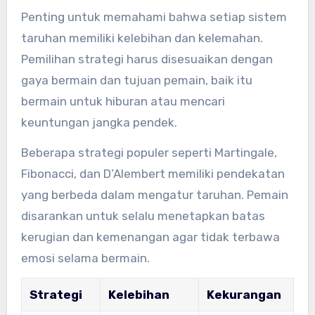
Penting untuk memahami bahwa setiap sistem
taruhan memiliki kelebihan dan kelemahan.
Pemilihan strategi harus disesuaikan dengan
gaya bermain dan tujuan pemain, baik itu
bermain untuk hiburan atau mencari
keuntungan jangka pendek.
Beberapa strategi populer seperti Martingale,
Fibonacci, dan D’Alembert memiliki pendekatan
yang berbeda dalam mengatur taruhan. Pemain
disarankan untuk selalu menetapkan batas
kerugian dan kemenangan agar tidak terbawa
emosi selama bermain.
Strategi
Kelebihan
Kekurangan