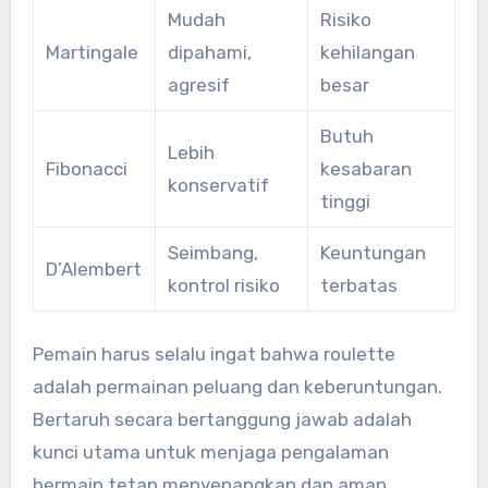
Mudah
Risiko
Martingale
dipahami,
kehilangan
agresif
besar
Butuh
Lebih
Fibonacci
kesabaran
konservatif
tinggi
Seimbang,
Keuntungan
D’Alembert
kontrol risiko
terbatas
Pemain harus selalu ingat bahwa roulette
adalah permainan peluang dan keberuntungan.
Bertaruh secara bertanggung jawab adalah
kunci utama untuk menjaga pengalaman
bermain tetap menyenangkan dan aman.