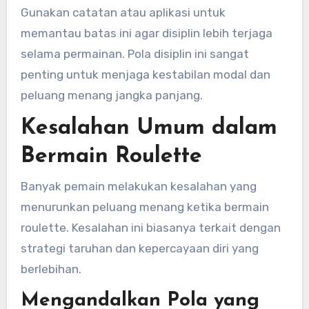
Gunakan catatan atau aplikasi untuk
memantau batas ini agar disiplin lebih terjaga
selama permainan. Pola disiplin ini sangat
penting untuk menjaga kestabilan modal dan
peluang menang jangka panjang.
Kesalahan Umum dalam
Bermain Roulette
Banyak pemain melakukan kesalahan yang
menurunkan peluang menang ketika bermain
roulette. Kesalahan ini biasanya terkait dengan
strategi taruhan dan kepercayaan diri yang
berlebihan.
Mengandalkan Pola yang