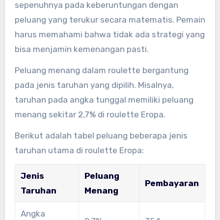
sepenuhnya pada keberuntungan dengan
peluang yang terukur secara matematis. Pemain
harus memahami bahwa tidak ada strategi yang
bisa menjamin kemenangan pasti.
Peluang menang dalam roulette bergantung
pada jenis taruhan yang dipilih. Misalnya,
taruhan pada angka tunggal memiliki peluang
menang sekitar 2,7% di roulette Eropa.
Berikut adalah tabel peluang beberapa jenis
taruhan utama di roulette Eropa:
Jenis
Peluang
Pembayaran
Taruhan
Menang
Angka