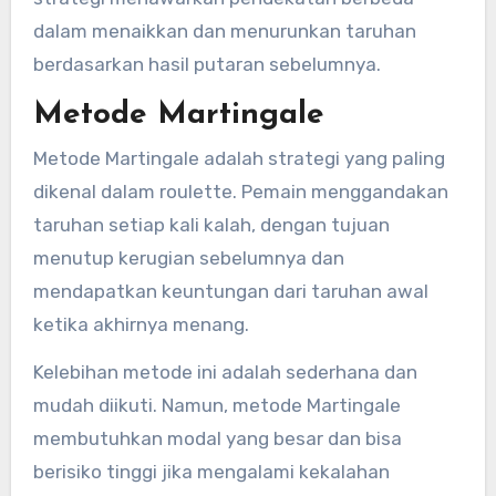
dalam menaikkan dan menurunkan taruhan
berdasarkan hasil putaran sebelumnya.
Metode Martingale
Metode Martingale adalah strategi yang paling
dikenal dalam roulette. Pemain menggandakan
taruhan setiap kali kalah, dengan tujuan
menutup kerugian sebelumnya dan
mendapatkan keuntungan dari taruhan awal
ketika akhirnya menang.
Kelebihan metode ini adalah sederhana dan
mudah diikuti. Namun, metode Martingale
membutuhkan modal yang besar dan bisa
berisiko tinggi jika mengalami kekalahan