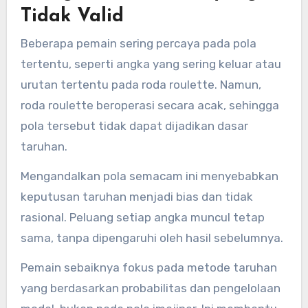
Tidak Valid
Beberapa pemain sering percaya pada pola
tertentu, seperti angka yang sering keluar atau
urutan tertentu pada roda roulette. Namun,
roda roulette beroperasi secara acak, sehingga
pola tersebut tidak dapat dijadikan dasar
taruhan.
Mengandalkan pola semacam ini menyebabkan
keputusan taruhan menjadi bias dan tidak
rasional. Peluang setiap angka muncul tetap
sama, tanpa dipengaruhi oleh hasil sebelumnya.
Pemain sebaiknya fokus pada metode taruhan
yang berdasarkan probabilitas dan pengelolaan