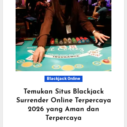
Blackjack Online
Temukan Situs Blackjack
Surrender Online Terpercaya
2026 yang Aman dan
Terpercaya