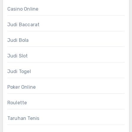
Casino Online
Judi Baccarat
Judi Bola
Judi Slot
Judi Togel
Poker Online
Roulette
Taruhan Tenis