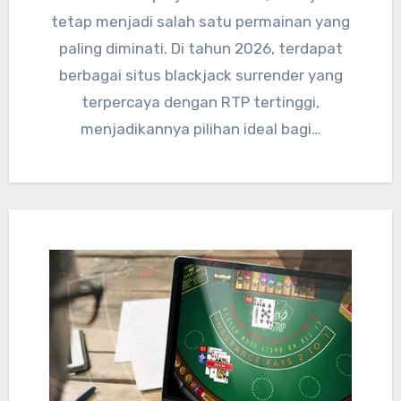
tetap menjadi salah satu permainan yang
paling diminati. Di tahun 2026, terdapat
berbagai situs blackjack surrender yang
terpercaya dengan RTP tertinggi,
menjadikannya pilihan ideal bagi…