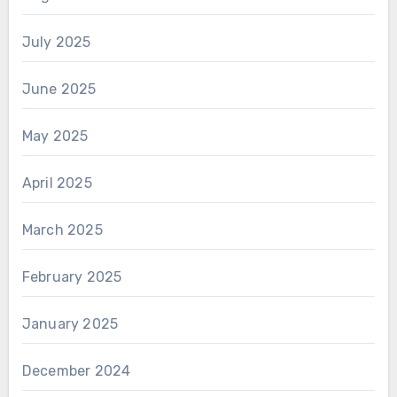
July 2025
June 2025
May 2025
April 2025
March 2025
February 2025
January 2025
December 2024