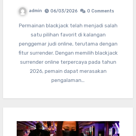
admin
06/03/2026
0
Comments
Permainan blackjack telah menjadi salah
satu pilihan favorit di kalangan
penggemar judi online, terutama dengan
fitur surrender. Dengan memilih blackjack
surrender online terpercaya pada tahun
2026, pemain dapat merasakan
pengalaman…