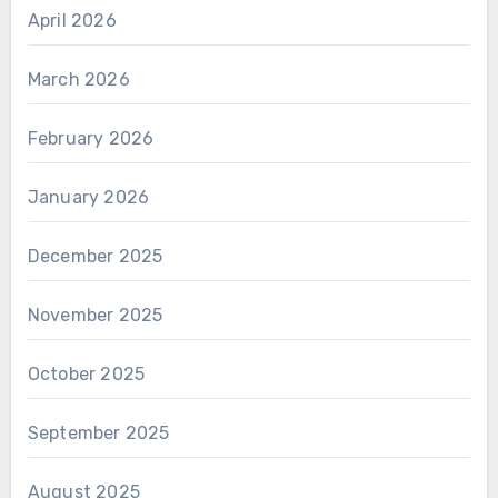
April 2026
March 2026
February 2026
January 2026
December 2025
November 2025
October 2025
September 2025
August 2025