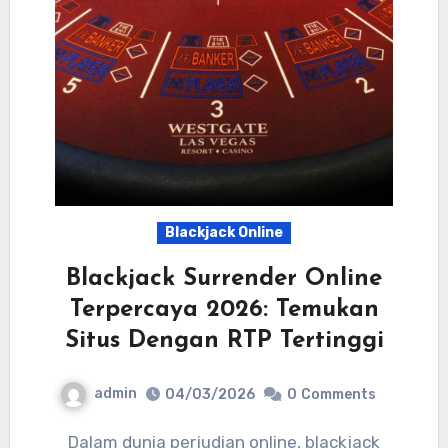
Blackjack Online
Blackjack Surrender Online
Terpercaya 2026: Temukan
Situs Dengan RTP Tertinggi
admin
04/03/2026
0
Comments
Dalam dunia perjudian online, blackjack