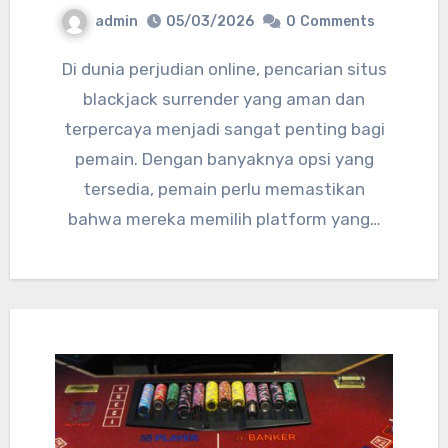
admin
05/03/2026
0
Comments
Di dunia perjudian online, pencarian situs
blackjack surrender yang aman dan
terpercaya menjadi sangat penting bagi
pemain. Dengan banyaknya opsi yang
tersedia, pemain perlu memastikan
bahwa mereka memilih platform yang…