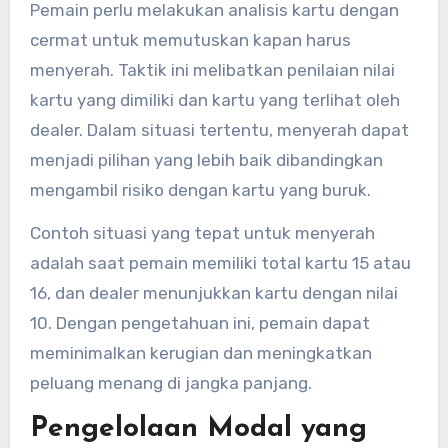
Pemain perlu melakukan analisis kartu dengan
cermat untuk memutuskan kapan harus
menyerah. Taktik ini melibatkan penilaian nilai
kartu yang dimiliki dan kartu yang terlihat oleh
dealer. Dalam situasi tertentu, menyerah dapat
menjadi pilihan yang lebih baik dibandingkan
mengambil risiko dengan kartu yang buruk.
Contoh situasi yang tepat untuk menyerah
adalah saat pemain memiliki total kartu 15 atau
16, dan dealer menunjukkan kartu dengan nilai
10. Dengan pengetahuan ini, pemain dapat
meminimalkan kerugian dan meningkatkan
peluang menang di jangka panjang.
Pengelolaan Modal yang