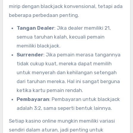
mirip dengan blackjack konvensional, tetapi ada
beberapa perbedaan penting.
Tangan Dealer
: Jika dealer memiliki 21,
semua taruhan kalah, kecuali pemain
memiliki blackjack.
Surrender
: Jika pemain merasa tangannya
tidak cukup kuat, mereka dapat memilih
untuk menyerah dan kehilangan setengah
dari taruhan mereka. Hal ini sangat berguna
ketika kartu pemain rendah.
Pembayaran
: Pembayaran untuk blackjack
adalah 3:2, sama seperti bentuk lainnya.
Setiap kasino online mungkin memiliki variasi
sendiri dalam aturan, jadi penting untuk