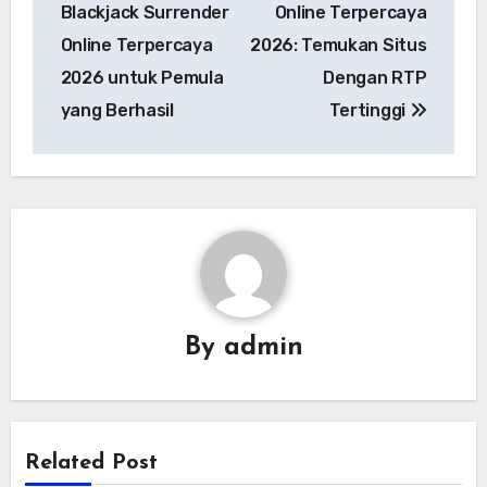
navigation
Blackjack Surrender
Online Terpercaya
Online Terpercaya
2026: Temukan Situs
2026 untuk Pemula
Dengan RTP
yang Berhasil
Tertinggi
By
admin
Related Post