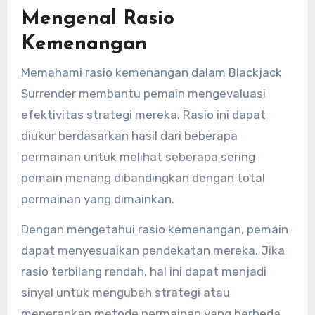
Mengenal Rasio
Kemenangan
Memahami rasio kemenangan dalam Blackjack
Surrender membantu pemain mengevaluasi
efektivitas strategi mereka. Rasio ini dapat
diukur berdasarkan hasil dari beberapa
permainan untuk melihat seberapa sering
pemain menang dibandingkan dengan total
permainan yang dimainkan.
Dengan mengetahui rasio kemenangan, pemain
dapat menyesuaikan pendekatan mereka. Jika
rasio terbilang rendah, hal ini dapat menjadi
sinyal untuk mengubah strategi atau
menerapkan metode permainan yang berbeda