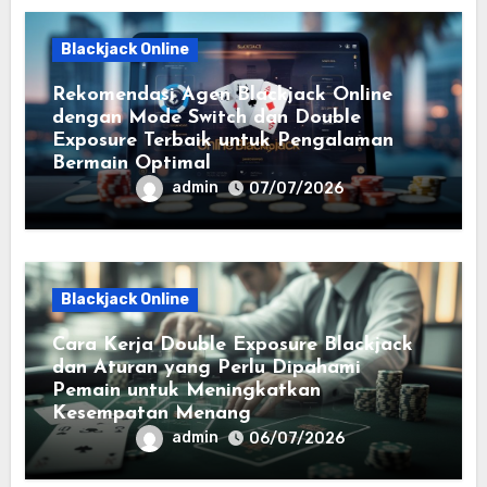
Blackjack Online
Rekomendasi Agen Blackjack Online
dengan Mode Switch dan Double
Exposure Terbaik untuk Pengalaman
Bermain Optimal
admin
07/07/2026
Blackjack Online
Cara Kerja Double Exposure Blackjack
dan Aturan yang Perlu Dipahami
Pemain untuk Meningkatkan
Kesempatan Menang
admin
06/07/2026