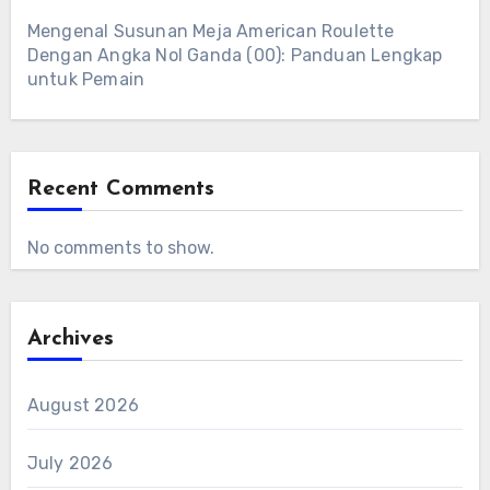
Mengenal Susunan Meja American Roulette
Dengan Angka Nol Ganda (00): Panduan Lengkap
untuk Pemain
Recent Comments
No comments to show.
Archives
August 2026
July 2026