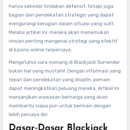
hanya sekedar tindakan defensif, tetapi juga
bagian dari pendekatan strategis yang dapat
mengurangi kerugian dalam situasi yang sulit.
Melalui artikel ini, mereka akan menemukan
rincian penting mengenai strategi yang efektif
di kasino online terpercaya.
Mengetahui cara menang di Blackjack Surrender
bukan hal yang mustahil. Dengan informasi yang
tepat dan pendekatan yang disiplin, pemain
dapat meningkatkan peluang mereka. Artikel ini
menjanjikan wawasan berharga yang akan
membantu siapa pun untuk bermain dengan
lebih percaya diri.
Dasar-Dasar Blackjack