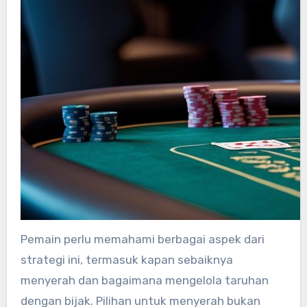
Pemain perlu memahami berbagai aspek dari
strategi ini, termasuk kapan sebaiknya
menyerah dan bagaimana mengelola taruhan
dengan bijak. Pilihan untuk menyerah bukan