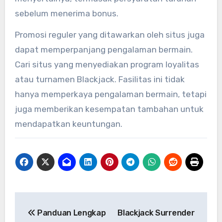
sebelum menerima bonus.
Promosi reguler yang ditawarkan oleh situs juga
dapat memperpanjang pengalaman bermain.
Cari situs yang menyediakan program loyalitas
atau turnamen Blackjack. Fasilitas ini tidak
hanya memperkaya pengalaman bermain, tetapi
juga memberikan kesempatan tambahan untuk
mendapatkan keuntungan.
Post
Panduan Lengkap
Blackjack Surrender