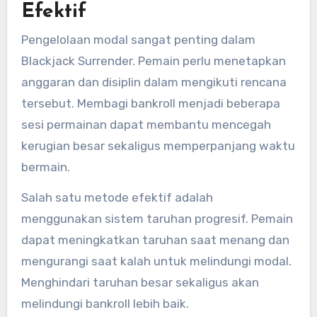
Efektif
Pengelolaan modal sangat penting dalam
Blackjack Surrender. Pemain perlu menetapkan
anggaran dan disiplin dalam mengikuti rencana
tersebut. Membagi bankroll menjadi beberapa
sesi permainan dapat membantu mencegah
kerugian besar sekaligus memperpanjang waktu
bermain.
Salah satu metode efektif adalah
menggunakan sistem taruhan progresif. Pemain
dapat meningkatkan taruhan saat menang dan
mengurangi saat kalah untuk melindungi modal.
Menghindari taruhan besar sekaligus akan
melindungi bankroll lebih baik.