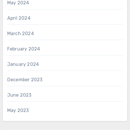
May 2024
April 2024
March 2024
February 2024
January 2024
December 2023
June 2023
May 2023