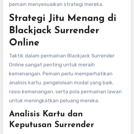
pemain menyesuaikan strategi mereka.
Strategi Jitu Menang di
Blackjack Surrender
Online
Taktik dalam permainan Blackjack Surrender
Online sangat penting untuk meraih
kemenangan. Pemain perlu memperhatikan
analisis kartu, pengelolaan modal yang baik,
rasio kemenangan, serta pola permainan lawan
untuk meningkatkan peluang mereka.
Analisis Kartu dan
Keputusan Surrender