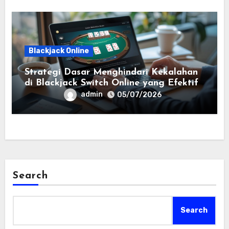
Blackjack Online
Strategi Dasar Menghindari Kekalahan
di Blackjack Switch Online yang Efektif
admin
05/07/2026
Search
Search