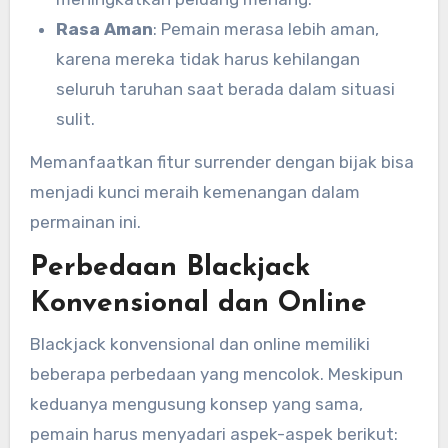
Rasa Aman
: Pemain merasa lebih aman,
karena mereka tidak harus kehilangan
seluruh taruhan saat berada dalam situasi
sulit.
Memanfaatkan fitur surrender dengan bijak bisa
menjadi kunci meraih kemenangan dalam
permainan ini.
Perbedaan Blackjack
Konvensional dan Online
Blackjack konvensional dan online memiliki
beberapa perbedaan yang mencolok. Meskipun
keduanya mengusung konsep yang sama,
pemain harus menyadari aspek-aspek berikut: