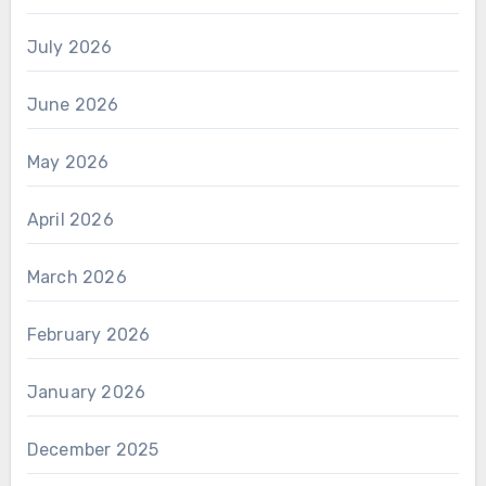
July 2026
June 2026
May 2026
April 2026
March 2026
February 2026
January 2026
December 2025