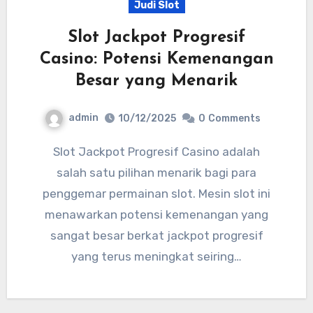
Judi Slot
Slot Jackpot Progresif
Casino: Potensi Kemenangan
Besar yang Menarik
admin
10/12/2025
0
Comments
Slot Jackpot Progresif Casino adalah
salah satu pilihan menarik bagi para
penggemar permainan slot. Mesin slot ini
menawarkan potensi kemenangan yang
sangat besar berkat jackpot progresif
yang terus meningkat seiring…