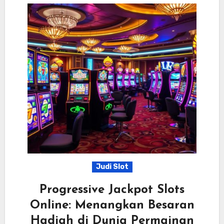
Judi Slot
Progressive Jackpot Slots
Online: Menangkan Besaran
Hadiah di Dunia Permainan