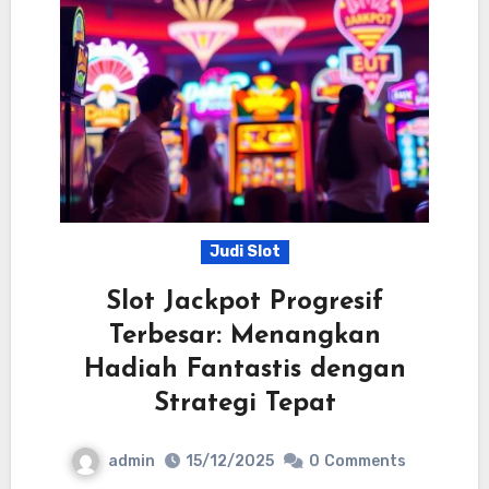
Judi Slot
Slot Jackpot Progresif
Terbesar: Menangkan
Hadiah Fantastis dengan
Strategi Tepat
admin
15/12/2025
0
Comments