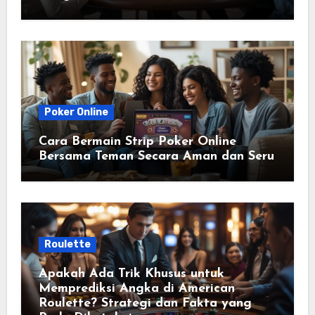
Poker Online
Cara Bermain Strip Poker Online
Bersama Teman Secara Aman dan Seru
Roulette
Apakah Ada Trik Khusus untuk
Memprediksi Angka di American
Roulette? Strategi dan Fakta yang