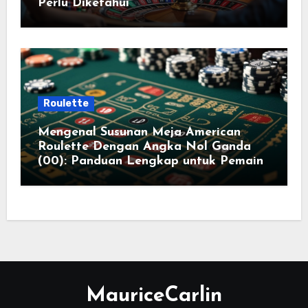
Perlu Diketahui
Roulette
Mengenal Susunan Meja American
Roulette Dengan Angka Nol Ganda
(00): Panduan Lengkap untuk Pemain
MauriceCarlin