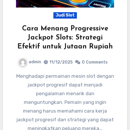
Judi Slot
Cara Menang Progressive
Jackpot Slots: Strategi
Efektif untuk Jutaan Rupiah
admin
11/12/2025
0
Comments
Menghadapi permainan mesin slot dengan
jackpot progresif dapat menjadi
pengalaman menarik dan
menguntungkan. Pemain yang ingin
menang harus memahami cara kerja
jackpot progresif dan strategi yang dapat
meningkatkan peluang mereka…