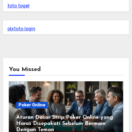
toto togel
olxtoto login
You Missed
Poker Online
Aturan Dasar Strip Poker Online yang
Harus Disepakati Sebelum Bermain
Dengan Teman