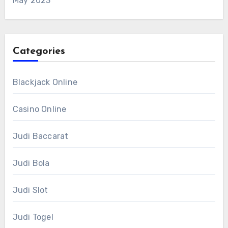
May 2023
Categories
Blackjack Online
Casino Online
Judi Baccarat
Judi Bola
Judi Slot
Judi Togel