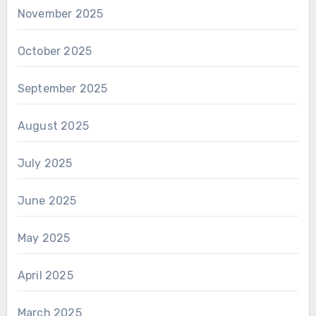
November 2025
October 2025
September 2025
August 2025
July 2025
June 2025
May 2025
April 2025
March 2025