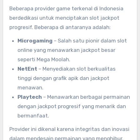
Beberapa provider game terkenal di Indonesia
berdedikasi untuk menciptakan slot jackpot
progresif. Beberapa di antaranya adalah:
Microgaming
– Salah satu pionir dalam slot
online yang menawarkan jackpot besar
seperti Mega Moolah.
NetEnt
– Menyediakan slot berkualitas
tinggi dengan grafik apik dan jackpot
menawan.
Playtech
– Menawarkan berbagai permainan
dengan jackpot progresif yang menarik dan
bermanfaat.
Provider ini dikenal karena integritas dan inovasi
dalam mendesain permainan yang menghibur.