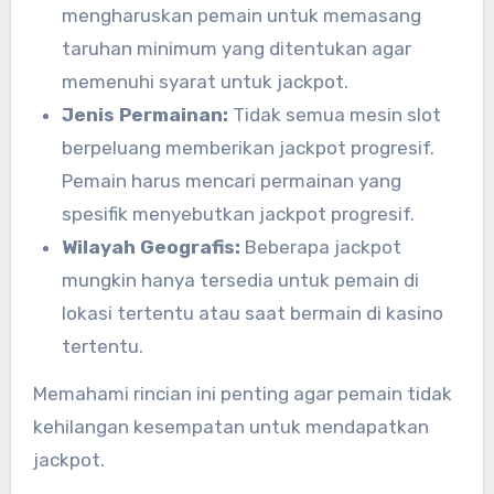
mengharuskan pemain untuk memasang
taruhan minimum yang ditentukan agar
memenuhi syarat untuk jackpot.
Jenis Permainan:
Tidak semua mesin slot
berpeluang memberikan jackpot progresif.
Pemain harus mencari permainan yang
spesifik menyebutkan jackpot progresif.
Wilayah Geografis:
Beberapa jackpot
mungkin hanya tersedia untuk pemain di
lokasi tertentu atau saat bermain di kasino
tertentu.
Memahami rincian ini penting agar pemain tidak
kehilangan kesempatan untuk mendapatkan
jackpot.