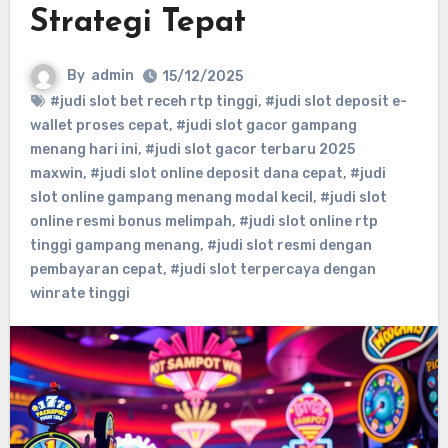
Strategi Tepat
By
admin
15/12/2025
#judi slot bet receh rtp tinggi
,
#judi slot deposit e-
wallet proses cepat
,
#judi slot gacor gampang
menang hari ini
,
#judi slot gacor terbaru 2025
maxwin
,
#judi slot online deposit dana cepat
,
#judi
slot online gampang menang modal kecil
,
#judi slot
online resmi bonus melimpah
,
#judi slot online rtp
tinggi gampang menang
,
#judi slot resmi dengan
pembayaran cepat
,
#judi slot terpercaya dengan
winrate tinggi