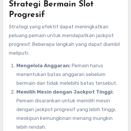
Strategi Bermain Slot
Progresif
Strategi yang efektif dapat meningkatkan
peluang pemain untuk mendapatkan jackpot
progresif. Beberapa langkah yang dapat diambil
meliputi:
Mengelola Anggaran:
Pemain harus
menentukan batas anggaran sebelum
bermain dan tidak melebihi batas tersebut.
Memilih Mesin dengan Jackpot Tinggi:
Pemain disarankan untuk memilih mesin
dengan jackpot progresif yang lebih tinggi,
meskipun kemungkinan menang mungkin
lebih rendah.