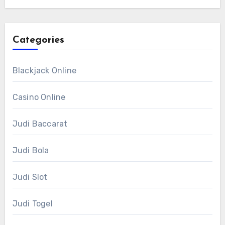
Categories
Blackjack Online
Casino Online
Judi Baccarat
Judi Bola
Judi Slot
Judi Togel