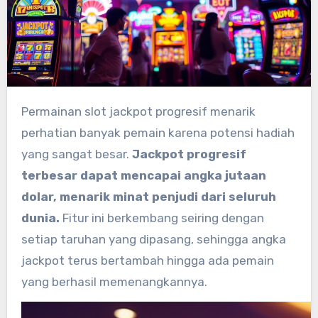
Permainan slot jackpot progresif menarik
perhatian banyak pemain karena potensi hadiah
yang sangat besar.
Jackpot progresif
terbesar dapat mencapai angka jutaan
dolar, menarik minat penjudi dari seluruh
dunia.
Fitur ini berkembang seiring dengan
setiap taruhan yang dipasang, sehingga angka
jackpot terus bertambah hingga ada pemain
yang berhasil memenangkannya.