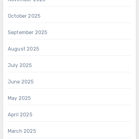
October 2025
September 2025
August 2025
July 2025
June 2025
May 2025
April 2025
March 2025