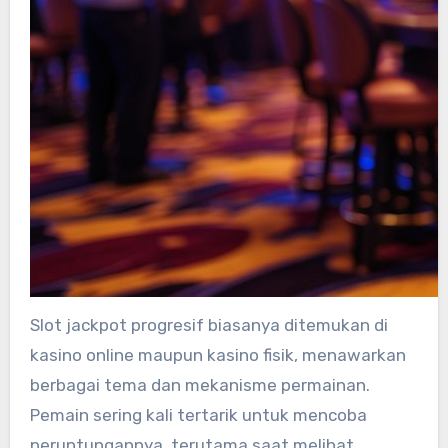
Slot jackpot progresif biasanya ditemukan di
kasino online maupun kasino fisik, menawarkan
berbagai tema dan mekanisme permainan.
Pemain sering kali tertarik untuk mencoba
peruntungannya, terutama saat melihat