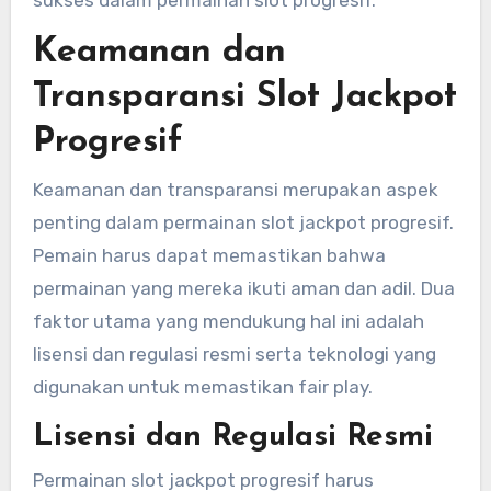
sukses dalam permainan slot progresif.
Keamanan dan
Transparansi Slot Jackpot
Progresif
Keamanan dan transparansi merupakan aspek
penting dalam permainan slot jackpot progresif.
Pemain harus dapat memastikan bahwa
permainan yang mereka ikuti aman dan adil. Dua
faktor utama yang mendukung hal ini adalah
lisensi dan regulasi resmi serta teknologi yang
digunakan untuk memastikan fair play.
Lisensi dan Regulasi Resmi
Permainan slot jackpot progresif harus