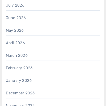
July 2026
June 2026
May 2026
April 2026
March 2026
February 2026
January 2026
December 2025
November 2025