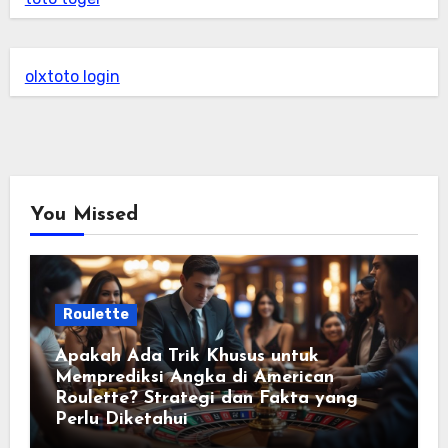
olxtoto login
You Missed
Roulette
Apakah Ada Trik Khusus untuk
Memprediksi Angka di American
Roulette? Strategi dan Fakta yang
Perlu Diketahui