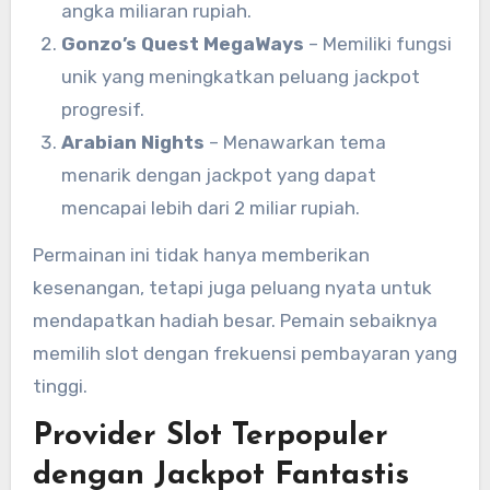
angka miliaran rupiah.
Gonzo’s Quest MegaWays
– Memiliki fungsi
unik yang meningkatkan peluang jackpot
progresif.
Arabian Nights
– Menawarkan tema
menarik dengan jackpot yang dapat
mencapai lebih dari 2 miliar rupiah.
Permainan ini tidak hanya memberikan
kesenangan, tetapi juga peluang nyata untuk
mendapatkan hadiah besar. Pemain sebaiknya
memilih slot dengan frekuensi pembayaran yang
tinggi.
Provider Slot Terpopuler
dengan Jackpot Fantastis