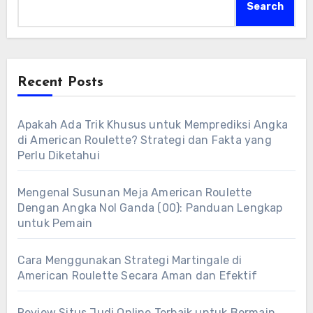
Search
Recent Posts
Apakah Ada Trik Khusus untuk Memprediksi Angka
di American Roulette? Strategi dan Fakta yang
Perlu Diketahui
Mengenal Susunan Meja American Roulette
Dengan Angka Nol Ganda (00): Panduan Lengkap
untuk Pemain
Cara Menggunakan Strategi Martingale di
American Roulette Secara Aman dan Efektif
Review Situs Judi Online Terbaik untuk Bermain