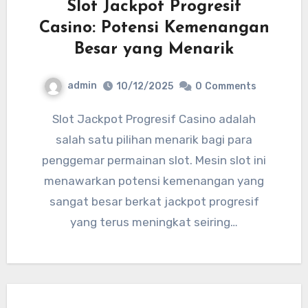
Slot Jackpot Progresif
Casino: Potensi Kemenangan
Besar yang Menarik
admin
10/12/2025
0
Comments
Slot Jackpot Progresif Casino adalah
salah satu pilihan menarik bagi para
penggemar permainan slot. Mesin slot ini
menawarkan potensi kemenangan yang
sangat besar berkat jackpot progresif
yang terus meningkat seiring…