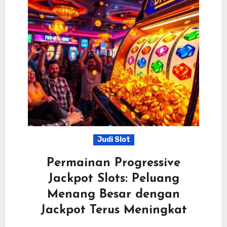
Judi Slot
Permainan Progressive
Jackpot Slots: Peluang
Menang Besar dengan
Jackpot Terus Meningkat