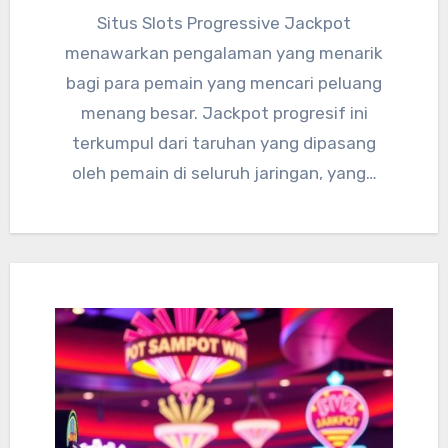
Situs Slots Progressive Jackpot
menawarkan pengalaman yang menarik
bagi para pemain yang mencari peluang
menang besar. Jackpot progresif ini
terkumpul dari taruhan yang dipasang
oleh pemain di seluruh jaringan, yang…