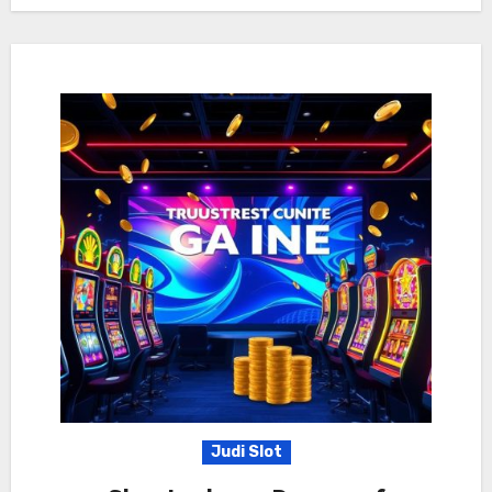
Judi Slot