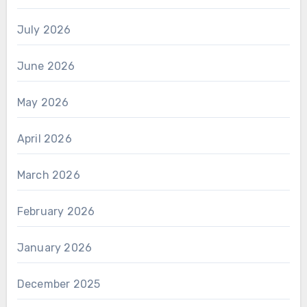
July 2026
June 2026
May 2026
April 2026
March 2026
February 2026
January 2026
December 2025