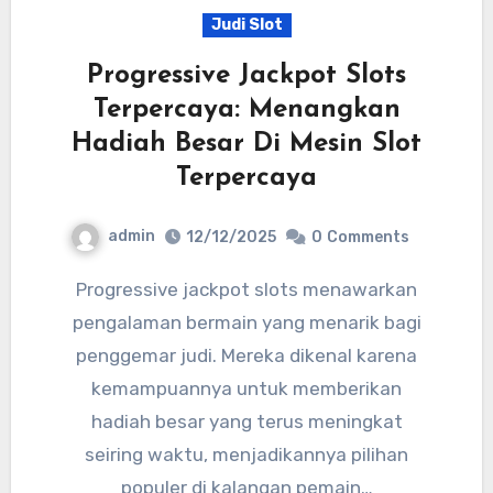
Judi Slot
Progressive Jackpot Slots
Terpercaya: Menangkan
Hadiah Besar Di Mesin Slot
Terpercaya
admin
12/12/2025
0
Comments
Progressive jackpot slots menawarkan
pengalaman bermain yang menarik bagi
penggemar judi. Mereka dikenal karena
kemampuannya untuk memberikan
hadiah besar yang terus meningkat
seiring waktu, menjadikannya pilihan
populer di kalangan pemain…