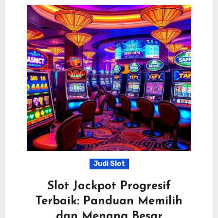
Judi Slot
Slot Jackpot Progresif
Terbaik: Panduan Memilih
dan Menang Besar