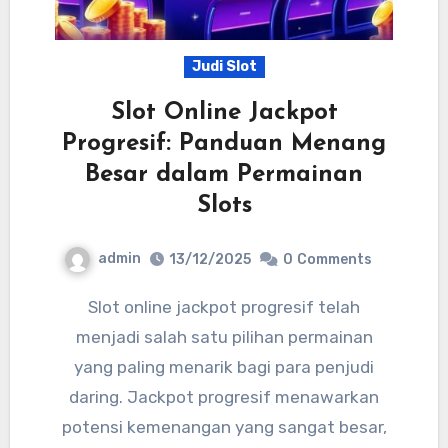
Judi Slot
Slot Online Jackpot
Progresif: Panduan Menang
Besar dalam Permainan
Slots
admin
13/12/2025
0
Comments
Slot online jackpot progresif telah
menjadi salah satu pilihan permainan
yang paling menarik bagi para penjudi
daring. Jackpot progresif menawarkan
potensi kemenangan yang sangat besar,