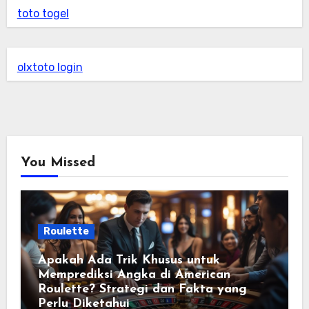
toto togel
olxtoto login
You Missed
Roulette
Apakah Ada Trik Khusus untuk
Memprediksi Angka di American
Roulette? Strategi dan Fakta yang
Perlu Diketahui