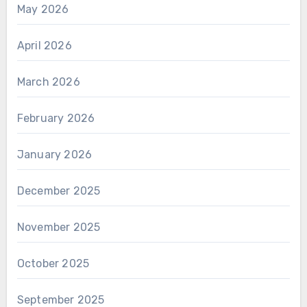
May 2026
April 2026
March 2026
February 2026
January 2026
December 2025
November 2025
October 2025
September 2025