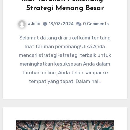
Strategi Menang Besar
admin
13/03/2024
0
Comments
Selamat datang di artikel kami tentang
kiat taruhan pemenang! Jika Anda
mencari strategi-strategi terbaik untuk
meningkatkan kesuksesan Anda dalam
taruhan online, Anda telah sampai ke
tempat yang tepat. Dalam hal…