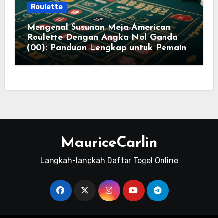
Roulette
Mengenal Susunan Meja American
Roulette Dengan Angka Nol Ganda
(00): Panduan Lengkap untuk Pemain
MauriceCarlin
Langkah-langkah Daftar Togel Online