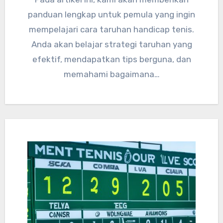
panduan lengkap untuk pemula yang ingin
mempelajari cara taruhan handicap tenis.
Anda akan belajar strategi taruhan yang
efektif, mendapatkan tips berguna, dan
memahami bagaimana…