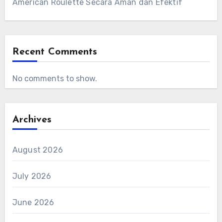
American Roulette Secara Aman dan Efektif
Recent Comments
No comments to show.
Archives
August 2026
July 2026
June 2026