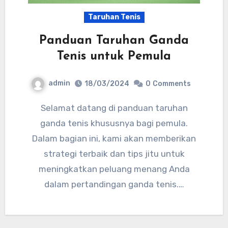
Taruhan Tenis
Panduan Taruhan Ganda
Tenis untuk Pemula
admin
18/03/2024
0
Comments
Selamat datang di panduan taruhan
ganda tenis khususnya bagi pemula.
Dalam bagian ini, kami akan memberikan
strategi terbaik dan tips jitu untuk
meningkatkan peluang menang Anda
dalam pertandingan ganda tenis.…