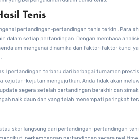
asil Tenis
genai pertandingan-pertandingan tenis terkini. Para ah
n dalam setiap pertandingan. Dengan membaca analisis 
ndalam mengenai dinamika dan faktor-faktor kunci y
.
sil pertandingan terbaru dari berbagai turnamen prestis
ga kejutan-kejutan mengejutkan, Anda tidak akan mele
n update segera setelah pertandingan berakhir dan simak
gah naik daun dan yang telah menempati peringkat ter
tau skor langsung dari pertandingan-pertandingan teni
pat mengikuti perkembangan pertandingan secara real time