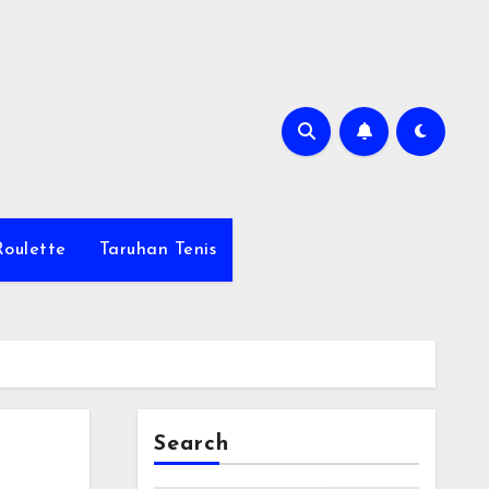
Roulette
Taruhan Tenis
Search