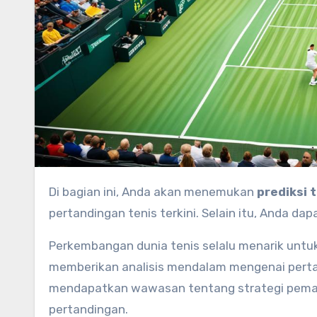
Di bagian ini, Anda akan menemukan
prediksi 
pertandingan tenis terkini. Selain itu, Anda da
Perkembangan dunia tenis selalu menarik untuk
memberikan analisis mendalam mengenai perta
mendapatkan wawasan tentang strategi pemain
pertandingan.