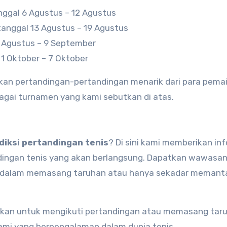
nggal 6 Agustus – 12 Agustus
tanggal 13 Agustus – 19 Agustus
 Agustus – 9 September
1 Oktober – 7 Oktober
n pertandingan-pertandingan menarik dari para pemai
bagai turnamen yang kami sebutkan di atas.
diksi pertandingan tenis
? Di sini kami memberikan in
ndingan tenis yang akan berlangsung. Dapatkan wawasa
a dalam memasang taruhan atau hanya sekadar memant
skan untuk mengikuti pertandingan atau memasang tar
kami yang berpengalaman dalam dunia tenis.