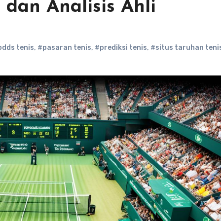
i dan Analisis Ahli
odds tenis
,
#pasaran tenis
,
#prediksi tenis
,
#situs taruhan teni