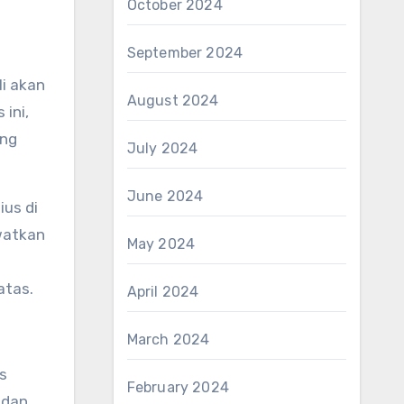
October 2024
September 2024
li akan
August 2024
ini,
ang
July 2024
June 2024
ius di
watkan
May 2024
atas.
April 2024
March 2024
s
February 2024
 dan