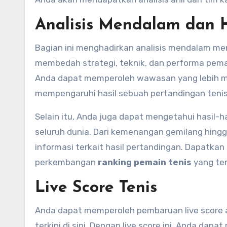
Analisis Mendalam dan H
Bagian ini menghadirkan analisis mendalam men
membedah strategi, teknik, dan performa pemai
Anda dapat memperoleh wawasan yang lebih me
mempengaruhi hasil sebuah pertandingan tenis
Selain itu, Anda juga dapat mengetahui hasil-ha
seluruh dunia. Dari kemenangan gemilang hing
informasi terkait hasil pertandingan. Dapatka
perkembangan
ranking pemain tenis
yang ten
Live Score Tenis
Anda dapat memperoleh pembaruan live score a
terkini di sini. Dengan live score ini, Anda da