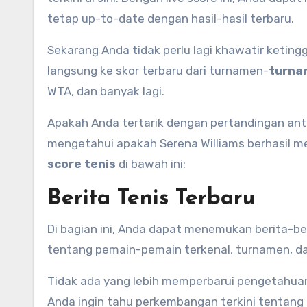
tetap up-to-date dengan hasil-hasil terbaru.
Sekarang Anda tidak perlu lagi khawatir ketin
langsung ke skor terbaru dari turnamen-
turna
WTA, dan banyak lagi.
Apakah Anda tertarik dengan pertandingan ant
mengetahui apakah Serena Williams berhasil 
score tenis
di bawah ini:
Berita Tenis Terbaru
Di bagian ini, Anda dapat menemukan berita-beri
tentang pemain-pemain terkenal, turnamen, dan
Tidak ada yang lebih memperbarui pengetahuan
Anda ingin tahu perkembangan terkini tentang