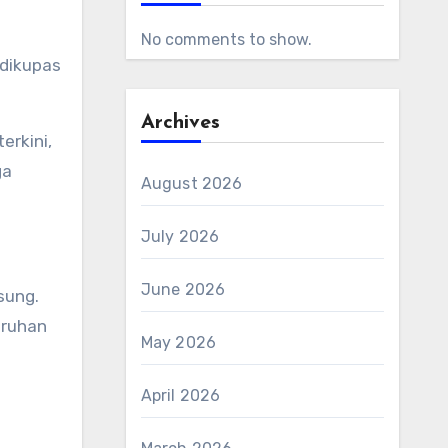
No comments to show.
 dikupas
Archives
terkini,
ga
August 2026
July 2026
June 2026
sung.
aruhan
May 2026
April 2026