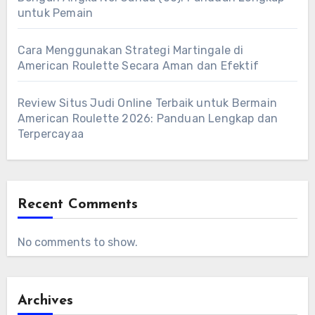
untuk Pemain
Cara Menggunakan Strategi Martingale di
American Roulette Secara Aman dan Efektif
Review Situs Judi Online Terbaik untuk Bermain
American Roulette 2026: Panduan Lengkap dan
Terpercayaa
Recent Comments
No comments to show.
Archives