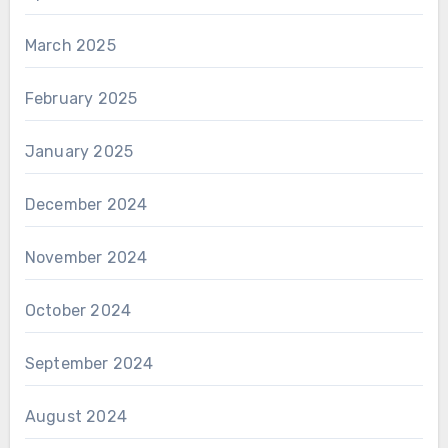
March 2025
February 2025
January 2025
December 2024
November 2024
October 2024
September 2024
August 2024