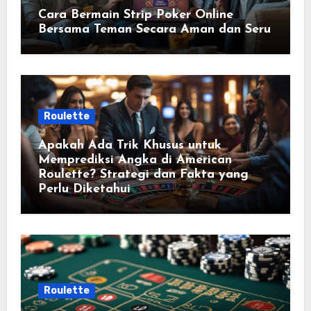
Cara Bermain Strip Poker Online
Bersama Teman Secara Aman dan Seru
Roulette
Apakah Ada Trik Khusus untuk
Memprediksi Angka di American
Roulette? Strategi dan Fakta yang
Perlu Diketahui
Roulette