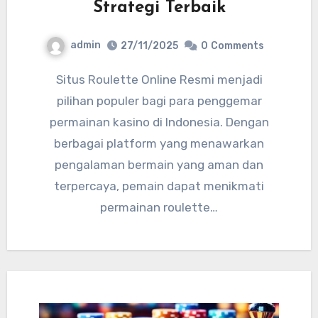
Strategi Terbaik
admin
27/11/2025
0
Comments
Situs Roulette Online Resmi menjadi
pilihan populer bagi para penggemar
permainan kasino di Indonesia. Dengan
berbagai platform yang menawarkan
pengalaman bermain yang aman dan
terpercaya, pemain dapat menikmati
permainan roulette…