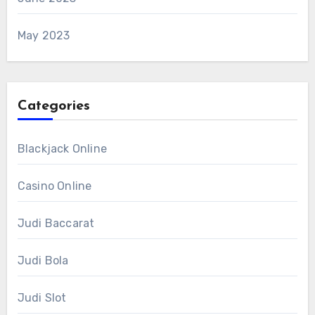
May 2023
Categories
Blackjack Online
Casino Online
Judi Baccarat
Judi Bola
Judi Slot