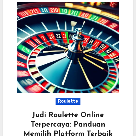
Roulette
Judi Roulette Online
Terpercaya: Panduan
Memilih Platform Terbaik