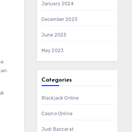
January 2024
December 2023
June 2023
May 2023
pa
kan
Categories
uk
Blackjack Online
Casino Online
Judi Baccarat