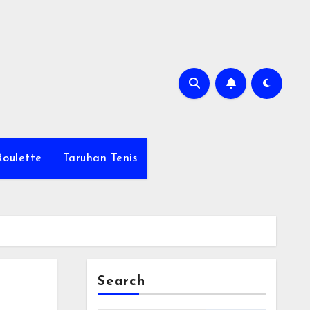
Roulette
Taruhan Tenis
Search