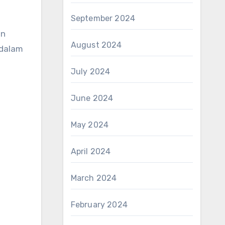
September 2024
an
August 2024
 dalam
July 2024
June 2024
May 2024
April 2024
March 2024
February 2024