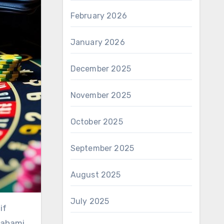
February 2026
January 2026
December 2025
November 2025
October 2025
September 2025
August 2025
July 2025
if
mahami