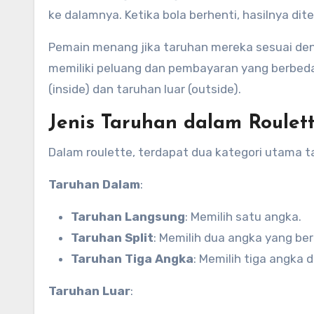
ke dalamnya. Ketika bola berhenti, hasilnya dite
Pemain menang jika taruhan mereka sesuai den
memiliki peluang dan pembayaran yang berbeda
(inside) dan taruhan luar (outside).
Jenis Taruhan dalam Roulet
Dalam roulette, terdapat dua kategori utama t
Taruhan Dalam
:
Taruhan Langsung
: Memilih satu angka.
Taruhan Split
: Memilih dua angka yang be
Taruhan Tiga Angka
: Memilih tiga angka 
Taruhan Luar
: