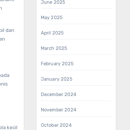
June 2025
n
May 2025
il dan
April 2025
an
March 2025
February 2025
pada
January 2025
enis
December 2024
November 2024
October 2024
la kecil