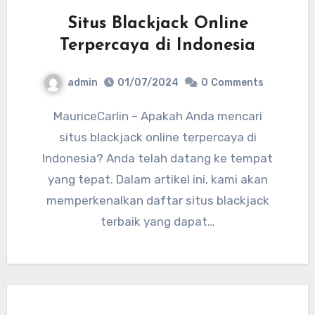
Situs Blackjack Online
Terpercaya di Indonesia
admin
01/07/2024
0
Comments
MauriceCarlin – Apakah Anda mencari
situs blackjack online terpercaya di
Indonesia? Anda telah datang ke tempat
yang tepat. Dalam artikel ini, kami akan
memperkenalkan daftar situs blackjack
terbaik yang dapat…