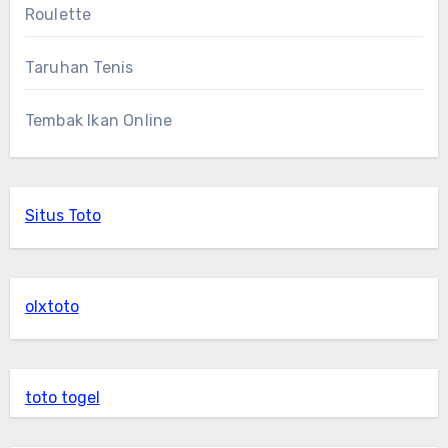
Roulette
Taruhan Tenis
Tembak Ikan Online
Situs Toto
olxtoto
toto togel