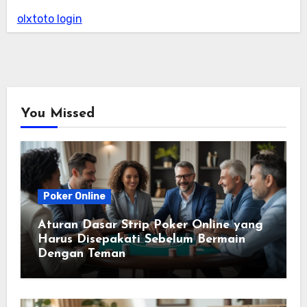
olxtoto login
You Missed
Poker Online
Aturan Dasar Strip Poker Online yang
Harus Disepakati Sebelum Bermain
Dengan Teman