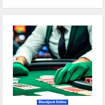
Blackjack Online