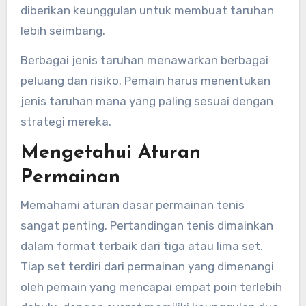
diberikan keunggulan untuk membuat taruhan
lebih seimbang.
Berbagai jenis taruhan menawarkan berbagai
peluang dan risiko. Pemain harus menentukan
jenis taruhan mana yang paling sesuai dengan
strategi mereka.
Mengetahui Aturan
Permainan
Memahami aturan dasar permainan tenis
sangat penting. Pertandingan tenis dimainkan
dalam format terbaik dari tiga atau lima set.
Tiap set terdiri dari permainan yang dimenangi
oleh pemain yang mencapai empat poin terlebih