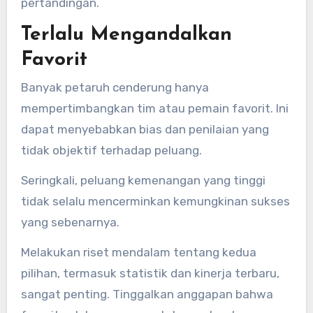
pertandingan.
Terlalu Mengandalkan
Favorit
Banyak petaruh cenderung hanya
mempertimbangkan tim atau pemain favorit. Ini
dapat menyebabkan bias dan penilaian yang
tidak objektif terhadap peluang.
Seringkali, peluang kemenangan yang tinggi
tidak selalu mencerminkan kemungkinan sukses
yang sebenarnya.
Melakukan riset mendalam tentang kedua
pilihan, termasuk statistik dan kinerja terbaru,
sangat penting. Tinggalkan anggapan bahwa