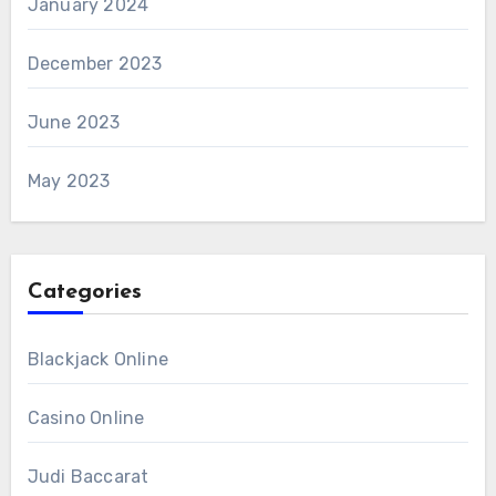
January 2024
December 2023
June 2023
May 2023
Categories
Blackjack Online
Casino Online
Judi Baccarat