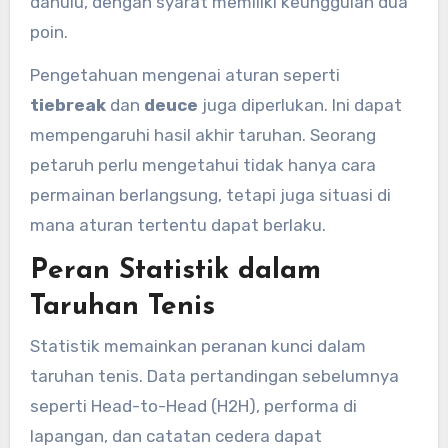
dahulu, dengan syarat memiliki keunggulan dua
poin.
Pengetahuan mengenai aturan seperti
tiebreak
dan
deuce
juga diperlukan. Ini dapat
mempengaruhi hasil akhir taruhan. Seorang
petaruh perlu mengetahui tidak hanya cara
permainan berlangsung, tetapi juga situasi di
mana aturan tertentu dapat berlaku.
Peran Statistik dalam
Taruhan Tenis
Statistik memainkan peranan kunci dalam
taruhan tenis. Data pertandingan sebelumnya
seperti Head-to-Head (H2H), performa di
lapangan, dan catatan cedera dapat