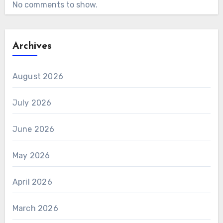
No comments to show.
Archives
August 2026
July 2026
June 2026
May 2026
April 2026
March 2026