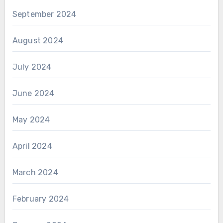
September 2024
August 2024
July 2024
June 2024
May 2024
April 2024
March 2024
February 2024