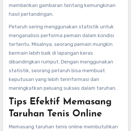
memberikan gambaran tentang kemungkinan
hasil pertandingan.
Petaruh sering menggunakan statistik untuk
menganalisis performa pemain dalam kondisi
tertentu. Misalnya, seorang pemain mungkin
bermain lebih baik di lapangan keras
dibandingkan rumput. Dengan menggunakan
statistik, seorang petaruh bisa membuat
keputusan yang lebih terinformasi dan
meningkatkan peluang sukses dalam taruhan.
Tips Efektif Memasang
Taruhan Tenis Online
Memasang taruhan tenis online membutuhkan