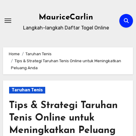
Skip
to
MauriceCarlin
content
Langkah-langkah Daftar Togel Online
Home
Taruhan Tenis
Tips & Strategi Taruhan Tenis Online untuk Meningkatkan
Peluang Anda
Taruhan Tenis
Tips & Strategi Taruhan
Tenis Online untuk
Meningkatkan Peluang