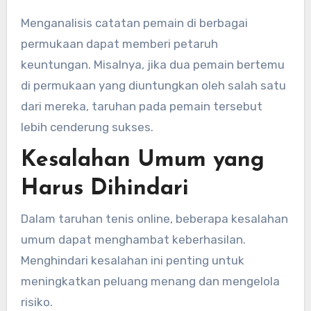
Menganalisis catatan pemain di berbagai
permukaan dapat memberi petaruh
keuntungan. Misalnya, jika dua pemain bertemu
di permukaan yang diuntungkan oleh salah satu
dari mereka, taruhan pada pemain tersebut
lebih cenderung sukses.
Kesalahan Umum yang
Harus Dihindari
Dalam taruhan tenis online, beberapa kesalahan
umum dapat menghambat keberhasilan.
Menghindari kesalahan ini penting untuk
meningkatkan peluang menang dan mengelola
risiko.