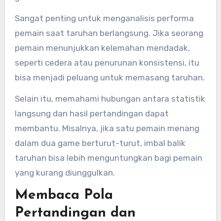
Sangat penting untuk menganalisis performa
pemain saat taruhan berlangsung. Jika seorang
pemain menunjukkan kelemahan mendadak,
seperti cedera atau penurunan konsistensi, itu
bisa menjadi peluang untuk memasang taruhan.
Selain itu, memahami hubungan antara statistik
langsung dan hasil pertandingan dapat
membantu. Misalnya, jika satu pemain menang
dalam dua game berturut-turut, imbal balik
taruhan bisa lebih menguntungkan bagi pemain
yang kurang diunggulkan.
Membaca Pola
Pertandingan dan