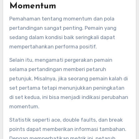
Momentum
Pemahaman tentang momentum dan pola
pertandingan sangat penting. Pemain yang
sedang dalam kondisi baik seringkali dapat
mempertahankan performa positif.
Selain itu, mengamati pergerakan pemain
selama pertandingan memberi petaruh
petunjuk. Misalnya, jika seorang pemain kalah di
set pertama tetapi menunjukkan peningkatan
di set kedua, ini bisa menjadi indikasi perubahan
momentum.
Statistik seperti ace, double faults, dan break
points dapat memberikan informasi tambahan.
Dengan memperhatikan metrik ini, petaruh