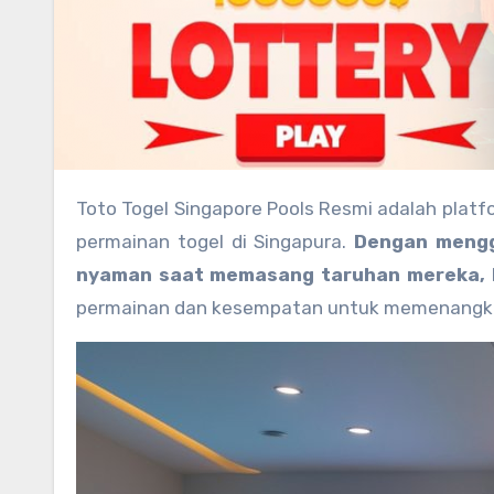
Toto Togel Singapore Pools Resmi adalah platform terpercaya bagi mereka yang ingin memasang taruhan pada
permainan togel di Singapura.
Dengan mengg
nyaman saat memasang taruhan mereka, ka
permainan dan kesempatan untuk memenangkan