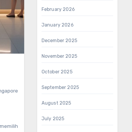
February 2026
January 2026
December 2025
November 2025
October 2025
September 2025
ngapore
August 2025
July 2025
 memilih