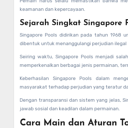
Pemain harus selalu memastikan bahwa mer
keamanan dan kepercayaan.
Sejarah Singkat Singapore 
Singapore Pools didirikan pada tahun 1968 un
dibentuk untuk menanggulangi perjudian ilegal
Seiring waktu, Singapore Pools menjadi sala
memperkenalkan berbagai jenis permainan, ter
Keberhasilan Singapore Pools dalam menge
masyarakat terhadap perjudian yang teratur da
Dengan transparansi dan sistem yang jelas, S
jawab sosial dan keadilan dalam permainan.
Cara Main dan Aturan To