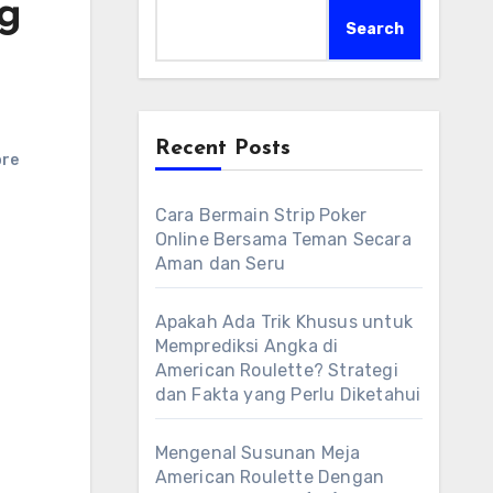
ng
Search
Recent Posts
ore
Cara Bermain Strip Poker
Online Bersama Teman Secara
Aman dan Seru
Apakah Ada Trik Khusus untuk
Memprediksi Angka di
American Roulette? Strategi
dan Fakta yang Perlu Diketahui
Mengenal Susunan Meja
American Roulette Dengan