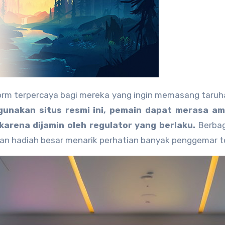
unakan situs resmi ini, pemain dapat merasa a
rena dijamin oleh regulator yang berlaku.
Berbag
 hadiah besar menarik perhatian banyak penggemar to