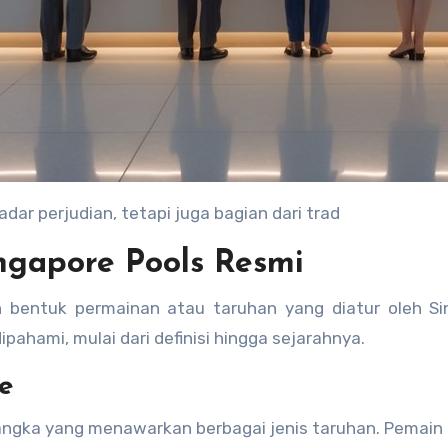
dar perjudian, tetapi juga bagian dari trad
ingapore Pools Resmi
 bentuk permainan atau taruhan yang diatur oleh Si
pahami, mulai dari definisi hingga sejarahnya.
re
angka yang menawarkan berbagai jenis taruhan. Pemain