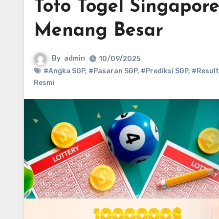
Toto Togel Singapor
Menang Besar
By
admin
10/09/2025
#Angka SGP
,
#Pasaran SGP
,
#Prediksi SGP
,
#Result
Resmi