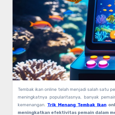
Tembak ikan online telah menjadi salah satu permainan yang paling diminati di kalangan pecinta game. Dengan
meningkatnya popularitasnya, banyak pema
kemenangan.
Trik Menang Tembak Ikan
onl
meningkatkan efektivitas pemain dalam mer