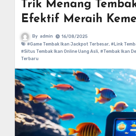
Trik Menang Tembak 
Efektif Meraih Kem
By
admin
16/08/2025
#Game Tembak Ikan Jackpot Terbesar
,
#Link Temb
#Situs Tembak Ikan Online Uang Asli
,
#Tembak Ikan De
Terbaru