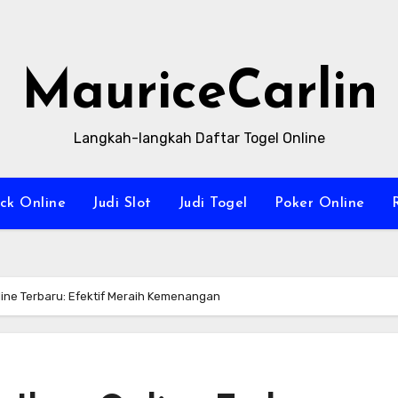
MauriceCarlin
Langkah-langkah Daftar Togel Online
ck Online
Judi Slot
Judi Togel
Poker Online
line Terbaru: Efektif Meraih Kemenangan