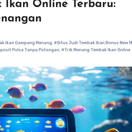
Ikan Online Terbaru:
enangan
ak Ikan Gampang Menang
,
#Situs Judi Tembak Ikan Bonus New 
posit Pulsa Tanpa Potongan
,
#Trik Menang Tembak Ikan Online