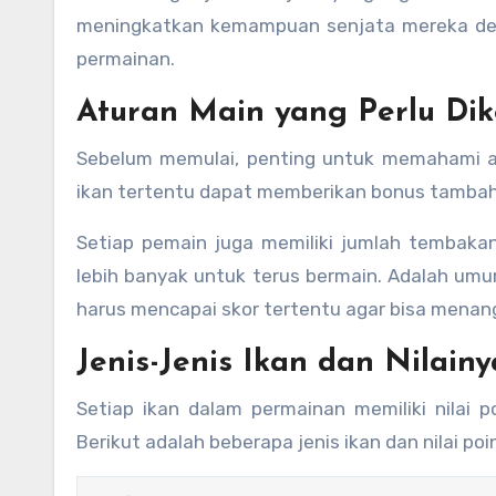
meningkatkan kemampuan senjata mereka den
permainan.
Aturan Main yang Perlu Dik
Sebelum memulai, penting untuk memahami 
ikan tertentu dapat memberikan bonus tambaha
Setiap pemain juga memiliki jumlah tembaka
lebih banyak untuk terus bermain. Adalah um
harus mencapai skor tertentu agar bisa menan
Jenis-Jenis Ikan dan Nilainy
Setiap ikan dalam permainan memiliki nilai 
Berikut adalah beberapa jenis ikan dan nilai poi