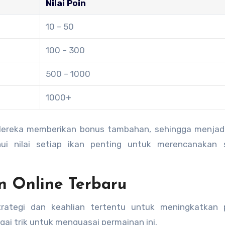
Nilai Poin
10 – 50
100 – 300
500 – 1000
1000+
ap. Mereka memberikan bonus tambahan, sehingga menjad
i nilai setiap ikan penting untuk merencanakan s
n Online Terbaru
rategi dan keahlian tertentu untuk meningkatkan 
i trik untuk menguasai permainan ini.