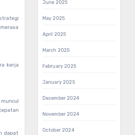
June 2025
trategi
May 2025
n merasa
April 2025
March 2025
a kerja
February 2025
January 2025
December 2024
 muncul
tepatan
November 2024
October 2024
n dapat