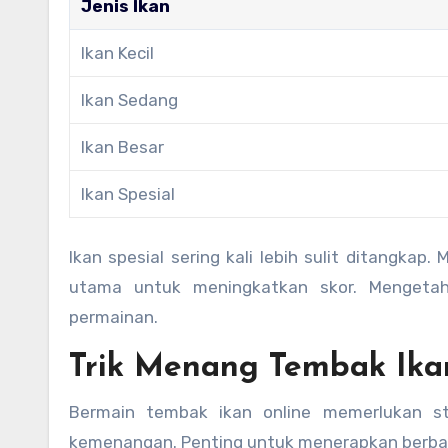
Jenis Ikan
Ikan Kecil
Ikan Sedang
Ikan Besar
Ikan Spesial
Ikan spesial sering kali lebih sulit ditangk
utama untuk meningkatkan skor. Mengetahu
permainan.
Trik Menang Tembak Ika
Bermain tembak ikan online memerlukan st
kemenangan. Penting untuk menerapkan berbaga