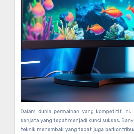
Dalam dunia permainan yang kompetitif ini
senjata yang tepat menjadi kunci sukses. Ba
teknik menembak yang tepat juga berkontribusi