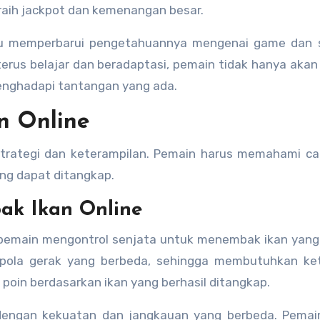
aih jackpot dan kemenangan besar.
alu memperbarui pengetahuannya mengenai game dan s
erus belajar dan beradaptasi, pemain tidak hanya aka
 menghadapi tantangan yang ada.
n Online
rategi dan keterampilan. Pemain harus memahami car
yang dapat ditangkap.
ak Ikan Online
 pemain mengontrol senjata untuk menembak ikan yang
an pola gerak yang berbeda, sehingga membutuhkan ke
in berdasarkan ikan yang berhasil ditangkap.
 dengan kekuatan dan jangkauan yang berbeda. Pemai