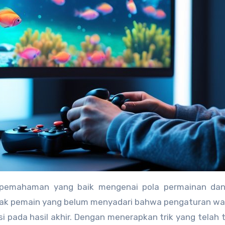
, pemahaman yang baik mengenai pola permainan dan 
nyak pemain yang belum menyadari bahwa pengaturan w
 pada hasil akhir. Dengan menerapkan trik yang telah t