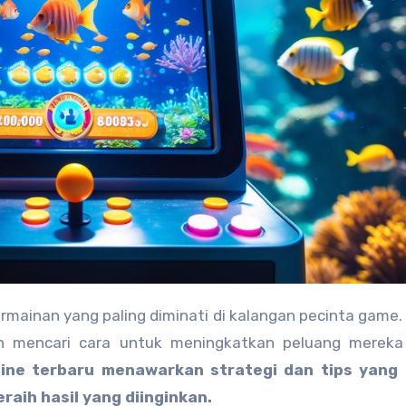
in mencari cara untuk meningkatkan peluang mereka
ine terbaru menawarkan strategi dan tips yan
aih hasil yang diinginkan.