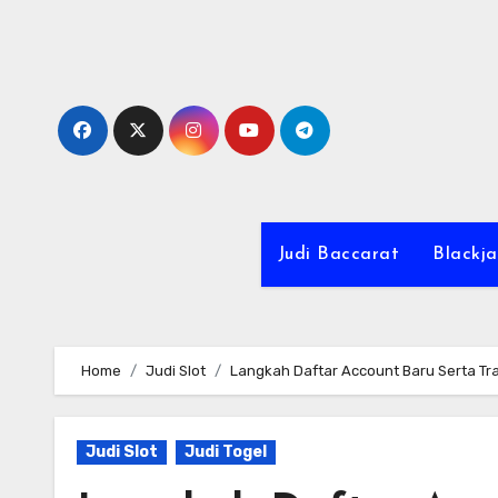
Skip
to
content
Judi Baccarat
Blackja
Home
Judi Slot
Langkah Daftar Account Baru Serta Tra
Judi Slot
Judi Togel