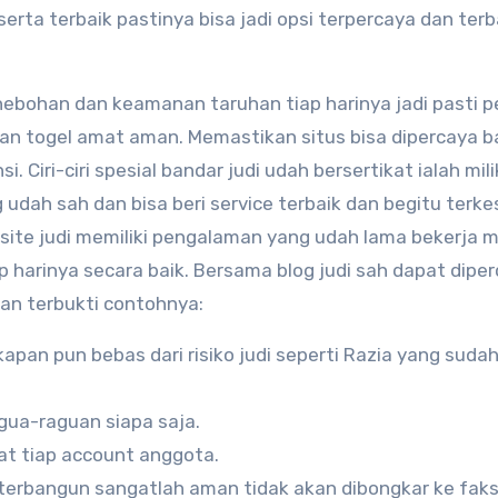
serta terbaik pastinya bisa jadi opsi terpercaya dan terb
hebohan dan keamanan taruhan tiap harinya jadi pasti 
n togel amat aman. Memastikan situs bisa dipercaya b
 Ciri-ciri spesial bandar judi udah bersertikat ialah mili
g udah sah dan bisa beri service terbaik dan begitu terke
bsite judi memiliki pengalaman yang udah lama bekerja 
iap harinya secara baik. Bersama blog judi sah dapat diper
n terbukti contohnya:
an pun bebas dari risiko judi seperti Razia yang suda
gua-raguan siapa saja.
at tiap account anggota.
erbangun sangatlah aman tidak akan dibongkar ke faks