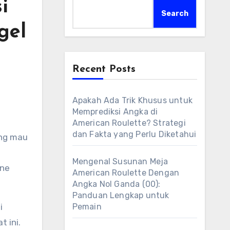
i
Search
gel
Recent Posts
Apakah Ada Trik Khusus untuk
Memprediksi Angka di
American Roulette? Strategi
dan Fakta yang Perlu Diketahui
ang mau
Mengenal Susunan Meja
ine
American Roulette Dengan
Angka Nol Ganda (00):
Panduan Lengkap untuk
i
Pemain
 ini.