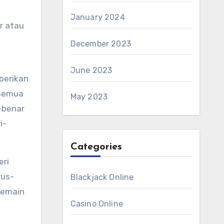
January 2024
ir atau
December 2023
June 2023
berikan
 semua
May 2023
-benar
i-
Categories
eri
rus-
Blackjack Online
pemain
Casino Online