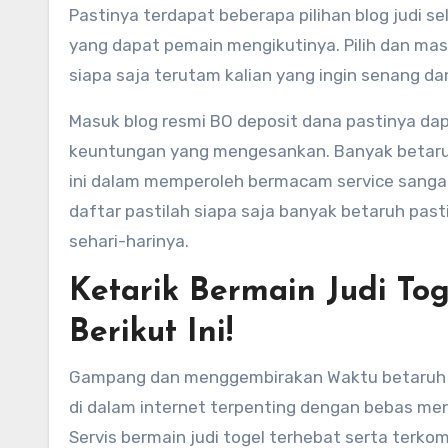
Pastinya terdapat beberapa pilihan blog judi 
yang dapat pemain mengikutinya. Pilih dan masu
siapa saja terutam kalian yang ingin senang da
Masuk blog resmi BO deposit dana pastinya dapa
keuntungan yang mengesankan. Banyak betaruh
ini dalam memperoleh bermacam service sanga
daftar pastilah siapa saja banyak betaruh pas
sehari-harinya.
Ketarik Bermain Judi To
Berikut Ini!
Gampang dan menggembirakan Waktu betaruh da
di dalam internet terpenting dengan bebas me
Servis bermain judi togel terhebat serta terk