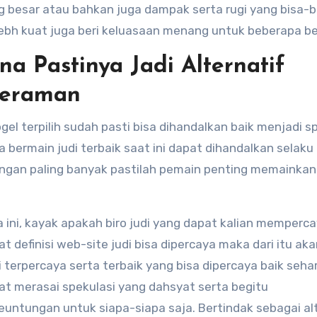
g besar atau bahkan juga dampak serta rugi yang bisa-b
ri lebh kuat juga beri keluasaan menang untuk beberapa b
a Pastinya Jadi Alternatif
Teraman
l terpilih sudah pasti bisa dihandalkan baik menjadi s
bermain judi terbaik saat ini dapat dihandalkan selaku
tungan paling banyak pastilah pemain penting memainka
a ini, kayak apakah biro judi yang dapat kalian memperc
t definisi web-site judi bisa dipercaya maka dari itu ak
terpercaya serta terbaik yang bisa dipercaya baik sehar
t merasai spekulasi yang dahsyat serta begitu
untungan untuk siapa-siapa saja. Bertindak sebagai alt