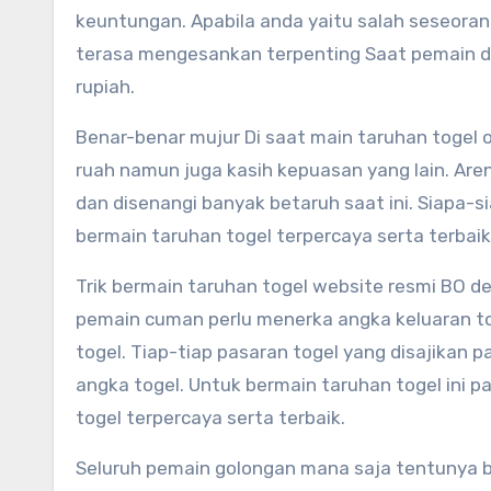
keuntungan. Apabila anda yaitu salah seseorang
terasa mengesankan terpenting Saat pemain 
rupiah.
Benar-benar mujur Di saat main taruhan togel
ruah namun juga kasih kepuasan yang lain. Are
dan disenangi banyak betaruh saat ini. Siapa
bermain taruhan togel terpercaya serta terbaik
Trik bermain taruhan togel website resmi BO de
pemain cuman perlu menerka angka keluaran tog
togel. Tiap-tiap pasaran togel yang disajikan
angka togel. Untuk bermain taruhan togel ini 
togel terpercaya serta terbaik.
Seluruh pemain golongan mana saja tentunya b