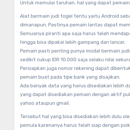
Untuk memulai taruhan, hal yang dapat pemain 
Alat bermain judi togel tentu yaitu Android se
dimanapun. Pastinya pemain lantas dapat memp
Semuanya piranti apa saja harus telah mendap
hingga bisa dipakai lebih gampang dan lancar.
Pemain pasti penting punya modal bermain judi 
sedikit cukup IDR 10.000 saja selaku nilai seku
Persiapkan juga nomor rekening dapat dibentuk t
pemain buat pada tipe bank yang disajikan.
Ada banyak data yang harus disediakan lebih 
yang dapat disediakan pemain dengan aktif pul
yahoo ataupun gmail.
Tersebut hal yang bisa disediakan lebih dulu o
pemula karenanya harus telah siap dengan psiki