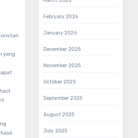
March 2026
February 2026
January 2026
 konstan
December 2025
ah yang
November 2025
dapat
October 2025
tact
September 2025
nt
August 2025
ang
July 2025
hasil