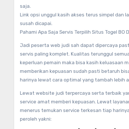
saja.
Link opsi unggul kasih akses terus simpel dan l
susah dicapai.
Pahami Apa Saja Servis Terpilih Situs Togel BO
Jadi peserta web judi sah dapat dipercaya pas
servis paling komplet. Kualitas terunggul sem
keperluan pemain maka bisa kasih keluasaan m
memberikan kepuasan sudah pasti betaruh bis
harinya lewat cara optimal yang tambah lebih 
Lewat website judi terpercaya serta terbaik ya
service amat memberi kepuasan. Lewat layanan 
menerus temukan service terkesan tiap harinya
peroleh yakni: