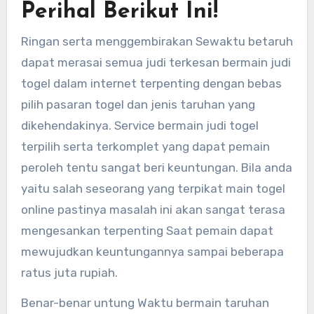
Perihal Berikut Ini!
Ringan serta menggembirakan Sewaktu betaruh
dapat merasai semua judi terkesan bermain judi
togel dalam internet terpenting dengan bebas
pilih pasaran togel dan jenis taruhan yang
dikehendakinya. Service bermain judi togel
terpilih serta terkomplet yang dapat pemain
peroleh tentu sangat beri keuntungan. Bila anda
yaitu salah seseorang yang terpikat main togel
online pastinya masalah ini akan sangat terasa
mengesankan terpenting Saat pemain dapat
mewujudkan keuntungannya sampai beberapa
ratus juta rupiah.
Benar-benar untung Waktu bermain taruhan