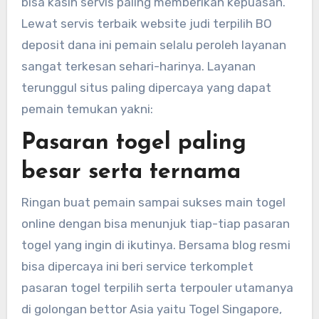
bisa kasih servis paling memberikan kepuasan.
Lewat servis terbaik website judi terpilih BO
deposit dana ini pemain selalu peroleh layanan
sangat terkesan sehari-harinya. Layanan
terunggul situs paling dipercaya yang dapat
pemain temukan yakni:
Pasaran togel paling
besar serta ternama
Ringan buat pemain sampai sukses main togel
online dengan bisa menunjuk tiap-tiap pasaran
togel yang ingin di ikutinya. Bersama blog resmi
bisa dipercaya ini beri service terkomplet
pasaran togel terpilih serta terpouler utamanya
di golongan bettor Asia yaitu Togel Singapore,