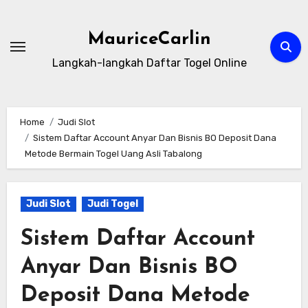
Skip
to
MauriceCarlin
content
Langkah-langkah Daftar Togel Online
Home
Judi Slot
Sistem Daftar Account Anyar Dan Bisnis BO Deposit Dana
Metode Bermain Togel Uang Asli Tabalong
Judi Slot
Judi Togel
Sistem Daftar Account
Anyar Dan Bisnis BO
Deposit Dana Metode