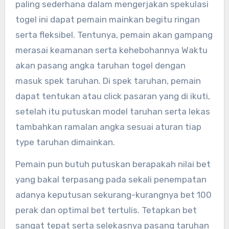
paling sederhana dalam mengerjakan spekulasi
togel ini dapat pemain mainkan begitu ringan
serta fleksibel. Tentunya, pemain akan gampang
merasai keamanan serta kehebohannya Waktu
akan pasang angka taruhan togel dengan
masuk spek taruhan. Di spek taruhan, pemain
dapat tentukan atau click pasaran yang di ikuti,
setelah itu putuskan model taruhan serta lekas
tambahkan ramalan angka sesuai aturan tiap
type taruhan dimainkan.
Pemain pun butuh putuskan berapakah nilai bet
yang bakal terpasang pada sekali penempatan
adanya keputusan sekurang-kurangnya bet 100
perak dan optimal bet tertulis. Tetapkan bet
sangat tepat serta selekasnya pasang taruhan