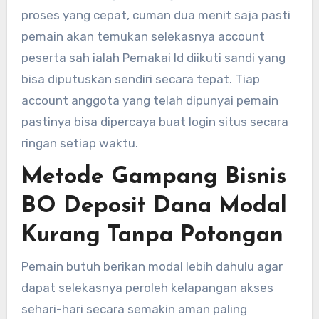
proses yang cepat, cuman dua menit saja pasti
pemain akan temukan selekasnya account
peserta sah ialah Pemakai Id diikuti sandi yang
bisa diputuskan sendiri secara tepat. Tiap
account anggota yang telah dipunyai pemain
pastinya bisa dipercaya buat login situs secara
ringan setiap waktu.
Metode Gampang Bisnis
BO Deposit Dana Modal
Kurang Tanpa Potongan
Pemain butuh berikan modal lebih dahulu agar
dapat selekasnya peroleh kelapangan akses
sehari-hari secara semakin aman paling