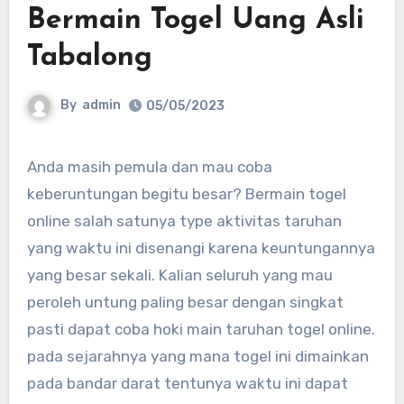
Bermain Togel Uang Asli
Tabalong
By
admin
05/05/2023
Anda masih pemula dan mau coba
keberuntungan begitu besar? Bermain togel
online salah satunya type aktivitas taruhan
yang waktu ini disenangi karena keuntungannya
yang besar sekali. Kalian seluruh yang mau
peroleh untung paling besar dengan singkat
pasti dapat coba hoki main taruhan togel online.
pada sejarahnya yang mana togel ini dimainkan
pada bandar darat tentunya waktu ini dapat