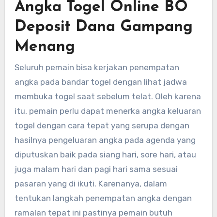
Angka Togel Online BO
Deposit Dana Gampang
Menang
Seluruh pemain bisa kerjakan penempatan
angka pada bandar togel dengan lihat jadwa
membuka togel saat sebelum telat. Oleh karena
itu, pemain perlu dapat menerka angka keluaran
togel dengan cara tepat yang serupa dengan
hasilnya pengeluaran angka pada agenda yang
diputuskan baik pada siang hari, sore hari, atau
juga malam hari dan pagi hari sama sesuai
pasaran yang di ikuti. Karenanya, dalam
tentukan langkah penempatan angka dengan
ramalan tepat ini pastinya pemain butuh