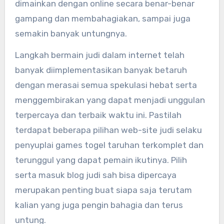
dimainkan dengan online secara benar-benar
gampang dan membahagiakan, sampai juga
semakin banyak untungnya.
Langkah bermain judi dalam internet telah
banyak diimplementasikan banyak betaruh
dengan merasai semua spekulasi hebat serta
menggembirakan yang dapat menjadi unggulan
terpercaya dan terbaik waktu ini. Pastilah
terdapat beberapa pilihan web-site judi selaku
penyuplai games togel taruhan terkomplet dan
terunggul yang dapat pemain ikutinya. Pilih
serta masuk blog judi sah bisa dipercaya
merupakan penting buat siapa saja terutam
kalian yang juga pengin bahagia dan terus
untung.