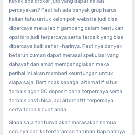
kayak apa broker judi yang dapat kalian
percayakan? Pastilah ada banyak grup harus
kalian tahu untuk kelompok website judi bisa
dipercaya maka lebih gampang dalam tentukan
opsi biro judi terpercaya serta terbaik yang bisa
dipercaya baik sehari-harinya. Pastinya banyak
betaruh cuman dapat merasai spekulasi yang
dahsyat dan amat membahagiakan maka
perihal ini akan memberi keuntungan untuk
siapa saja. Bertindak sebagai alternatif situs
terbaik agen BO deposit dana terpercaya serta
terbaik pasti bisa jadi alternatif terpercaya
serta terbaik buat anda.
Siapa saja tentunya akan merasakan semua
serunya dan ketenteraman taruhan tiap harinya