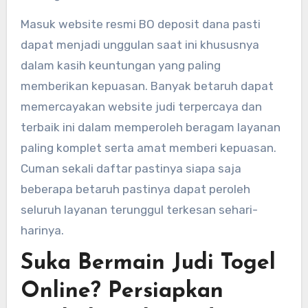
Masuk website resmi BO deposit dana pasti
dapat menjadi unggulan saat ini khususnya
dalam kasih keuntungan yang paling
memberikan kepuasan. Banyak betaruh dapat
memercayakan website judi terpercaya dan
terbaik ini dalam memperoleh beragam layanan
paling komplet serta amat memberi kepuasan.
Cuman sekali daftar pastinya siapa saja
beberapa betaruh pastinya dapat peroleh
seluruh layanan terunggul terkesan sehari-
harinya.
Suka Bermain Judi Togel
Online? Persiapkan