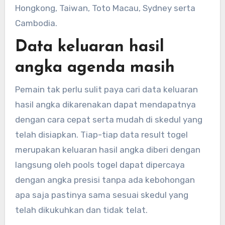
Hongkong, Taiwan, Toto Macau, Sydney serta
Cambodia.
Data keluaran hasil
angka agenda masih
Pemain tak perlu sulit paya cari data keluaran
hasil angka dikarenakan dapat mendapatnya
dengan cara cepat serta mudah di skedul yang
telah disiapkan. Tiap-tiap data result togel
merupakan keluaran hasil angka diberi dengan
langsung oleh pools togel dapat dipercaya
dengan angka presisi tanpa ada kebohongan
apa saja pastinya sama sesuai skedul yang
telah dikukuhkan dan tidak telat.