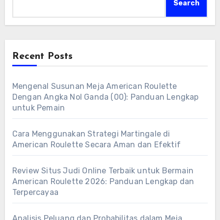
Search
Recent Posts
Mengenal Susunan Meja American Roulette
Dengan Angka Nol Ganda (00): Panduan Lengkap
untuk Pemain
Cara Menggunakan Strategi Martingale di
American Roulette Secara Aman dan Efektif
Review Situs Judi Online Terbaik untuk Bermain
American Roulette 2026: Panduan Lengkap dan
Terpercayaa
Analisis Peluang dan Probabilitas dalam Meja