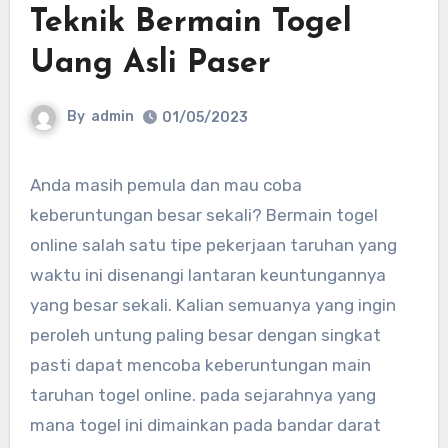
Teknik Bermain Togel
Uang Asli Paser
By
admin
01/05/2023
Anda masih pemula dan mau coba
keberuntungan besar sekali? Bermain togel
online salah satu tipe pekerjaan taruhan yang
waktu ini disenangi lantaran keuntungannya
yang besar sekali. Kalian semuanya yang ingin
peroleh untung paling besar dengan singkat
pasti dapat mencoba keberuntungan main
taruhan togel online. pada sejarahnya yang
mana togel ini dimainkan pada bandar darat