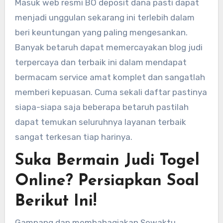
Masuk web resmi BO deposit dana pasti dapat
menjadi unggulan sekarang ini terlebih dalam
beri keuntungan yang paling mengesankan.
Banyak betaruh dapat memercayakan blog judi
terpercaya dan terbaik ini dalam mendapat
bermacam service amat komplet dan sangatlah
memberi kepuasan. Cuma sekali daftar pastinya
siapa-siapa saja beberapa betaruh pastilah
dapat temukan seluruhnya layanan terbaik
sangat terkesan tiap harinya.
Suka Bermain Judi Togel
Online? Persiapkan Soal
Berikut Ini!
Gampang dan membahagiakan Sewaktu