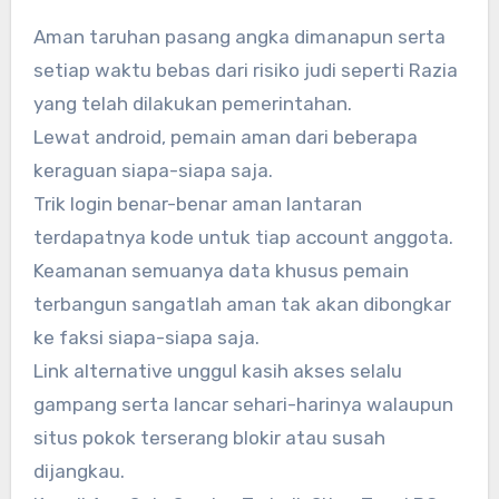
Aman taruhan pasang angka dimanapun serta
setiap waktu bebas dari risiko judi seperti Razia
yang telah dilakukan pemerintahan.
Lewat android, pemain aman dari beberapa
keraguan siapa-siapa saja.
Trik login benar-benar aman lantaran
terdapatnya kode untuk tiap account anggota.
Keamanan semuanya data khusus pemain
terbangun sangatlah aman tak akan dibongkar
ke faksi siapa-siapa saja.
Link alternative unggul kasih akses selalu
gampang serta lancar sehari-harinya walaupun
situs pokok terserang blokir atau susah
dijangkau.