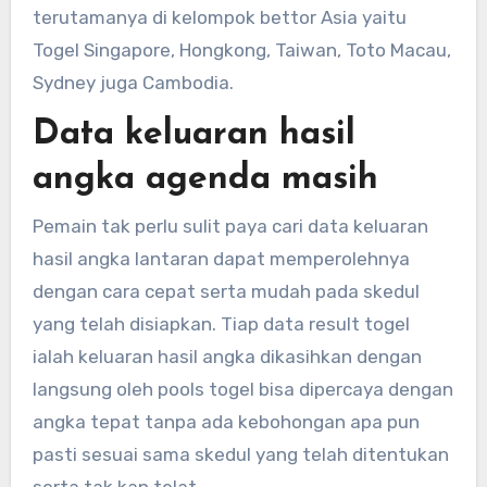
terutamanya di kelompok bettor Asia yaitu
Togel Singapore, Hongkong, Taiwan, Toto Macau,
Sydney juga Cambodia.
Data keluaran hasil
angka agenda masih
Pemain tak perlu sulit paya cari data keluaran
hasil angka lantaran dapat memperolehnya
dengan cara cepat serta mudah pada skedul
yang telah disiapkan. Tiap data result togel
ialah keluaran hasil angka dikasihkan dengan
langsung oleh pools togel bisa dipercaya dengan
angka tepat tanpa ada kebohongan apa pun
pasti sesuai sama skedul yang telah ditentukan
serta tak kan telat.