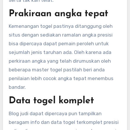
Prakiraan angka tepat
Kemenangan togel pastinya ditanggung oleh
situs dengan sediakan ramalan angka presisi
bisa dipercaya dapat pemain peroleh untuk
sejumlah jenis taruhan ada. Oleh karena ada
perkiraan angka yang telah dirumuskan oleh
beberapa master togel pastilah beri anda
penilaian lebih cocok angka tepat menembus
bandar.
Data togel komplet
Blog judi dapat dipercaya pun tampilkan
beragam info dan data togel terkomplet presisi