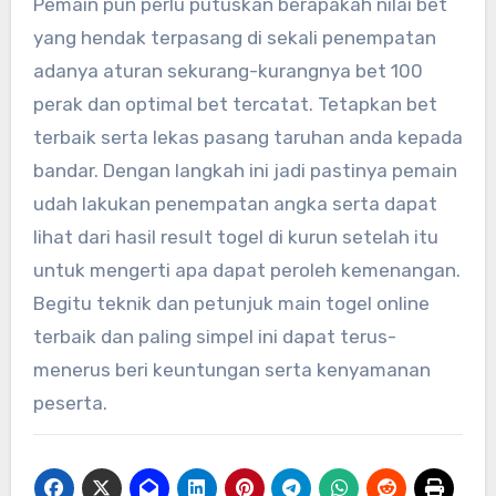
Pemain pun perlu putuskan berapakah nilai bet
yang hendak terpasang di sekali penempatan
adanya aturan sekurang-kurangnya bet 100
perak dan optimal bet tercatat. Tetapkan bet
terbaik serta lekas pasang taruhan anda kepada
bandar. Dengan langkah ini jadi pastinya pemain
udah lakukan penempatan angka serta dapat
lihat dari hasil result togel di kurun setelah itu
untuk mengerti apa dapat peroleh kemenangan.
Begitu teknik dan petunjuk main togel online
terbaik dan paling simpel ini dapat terus-
menerus beri keuntungan serta kenyamanan
peserta.