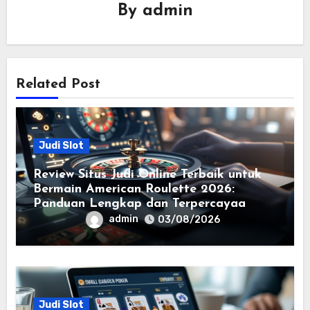
By
admin
Related Post
Judi Slot
Review Situs Judi Online Terbaik untuk
Bermain American Roulette 2026:
Panduan Lengkap dan Terpercayaa
admin
03/08/2026
Judi Slot