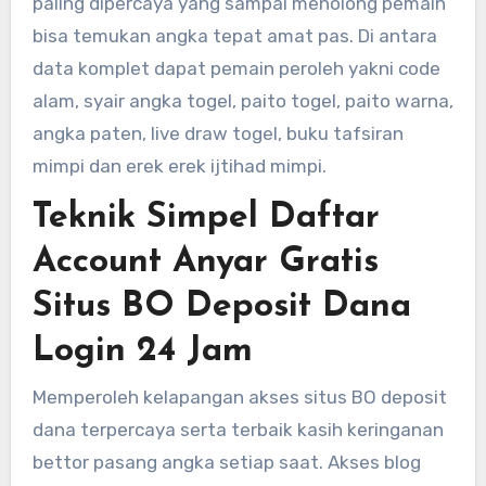
paling dipercaya yang sampai menolong pemain
bisa temukan angka tepat amat pas. Di antara
data komplet dapat pemain peroleh yakni code
alam, syair angka togel, paito togel, paito warna,
angka paten, live draw togel, buku tafsiran
mimpi dan erek erek ijtihad mimpi.
Teknik Simpel Daftar
Account Anyar Gratis
Situs BO Deposit Dana
Login 24 Jam
Memperoleh kelapangan akses situs BO deposit
dana terpercaya serta terbaik kasih keringanan
bettor pasang angka setiap saat. Akses blog