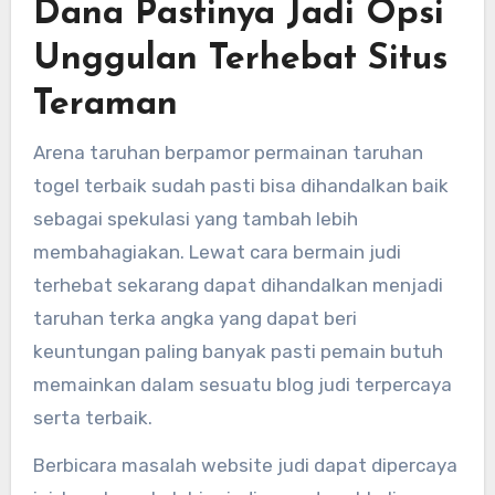
Dana Pastinya Jadi Opsi
Unggulan Terhebat Situs
Teraman
Arena taruhan berpamor permainan taruhan
togel terbaik sudah pasti bisa dihandalkan baik
sebagai spekulasi yang tambah lebih
membahagiakan. Lewat cara bermain judi
terhebat sekarang dapat dihandalkan menjadi
taruhan terka angka yang dapat beri
keuntungan paling banyak pasti pemain butuh
memainkan dalam sesuatu blog judi terpercaya
serta terbaik.
Berbicara masalah website judi dapat dipercaya