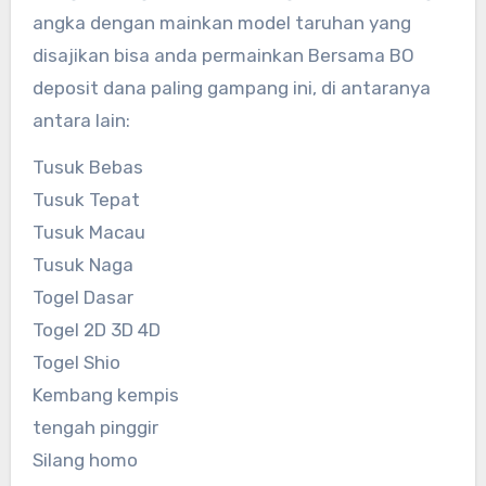
angka dengan mainkan model taruhan yang
disajikan bisa anda permainkan Bersama BO
deposit dana paling gampang ini, di antaranya
antara lain:
Tusuk Bebas
Tusuk Tepat
Tusuk Macau
Tusuk Naga
Togel Dasar
Togel 2D 3D 4D
Togel Shio
Kembang kempis
tengah pinggir
Silang homo