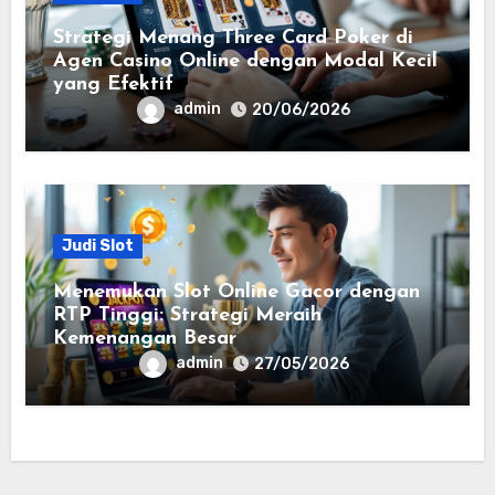
Strategi Menang Three Card Poker di
Agen Casino Online dengan Modal Kecil
yang Efektif
admin
20/06/2026
Judi Slot
Menemukan Slot Online Gacor dengan
RTP Tinggi: Strategi Meraih
Kemenangan Besar
admin
27/05/2026