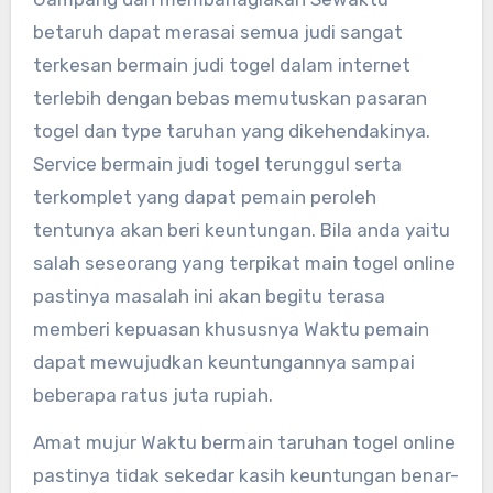
betaruh dapat merasai semua judi sangat
terkesan bermain judi togel dalam internet
terlebih dengan bebas memutuskan pasaran
togel dan type taruhan yang dikehendakinya.
Service bermain judi togel terunggul serta
terkomplet yang dapat pemain peroleh
tentunya akan beri keuntungan. Bila anda yaitu
salah seseorang yang terpikat main togel online
pastinya masalah ini akan begitu terasa
memberi kepuasan khususnya Waktu pemain
dapat mewujudkan keuntungannya sampai
beberapa ratus juta rupiah.
Amat mujur Waktu bermain taruhan togel online
pastinya tidak sekedar kasih keuntungan benar-