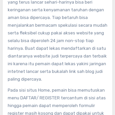
yang terus lancar sehari-harinya bisa beri
keringanan serta kenyamanan taruhan dengan
aman bisa dipercaya. Tiap betaruh bisa
menjalankan bermacam spekulasi secara mudah
serta fleksibel cukup pakai akses website yang
selalu bisa diperoleh 24 jam non-stop tiap
harinya. Buat dapat lekas mendaftarkan di satu
diantaranya website judi terpercaya dan terbaik
ini karena itu pemain dapat lekas yakini jaringan
intetnet lancar serta bukalah link sah blog judi
paling dipercaya.
Pada sisi situs Home, pemain bisa memutuskan
menu DAFTAR/ REGISTER tercantum di sisi atas
hingga pemain dapat memperoleh formulir
register masih kosong dan dapat dipakai untuk