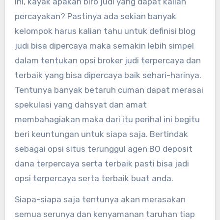
ini, kayak apakah biro judi yang dapat kalian
percayakan? Pastinya ada sekian banyak
kelompok harus kalian tahu untuk definisi blog
judi bisa dipercaya maka semakin lebih simpel
dalam tentukan opsi broker judi terpercaya dan
terbaik yang bisa dipercaya baik sehari-harinya.
Tentunya banyak betaruh cuman dapat merasai
spekulasi yang dahsyat dan amat
membahagiakan maka dari itu perihal ini begitu
beri keuntungan untuk siapa saja. Bertindak
sebagai opsi situs terunggul agen BO deposit
dana terpercaya serta terbaik pasti bisa jadi
opsi terpercaya serta terbaik buat anda.
Siapa-siapa saja tentunya akan merasakan
semua serunya dan kenyamanan taruhan tiap