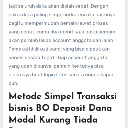
jadi seluruh data akan diolah cepat. Dengan
pakai data paling simpel ini karena itu pastinya
begitu mempermudah pemain lewat proses
yang cepat, cuma dua menit saja pasti pemain
akan peroleh lekas account anggota sah ialah
Pemakai Id diikuti sandi yang bisa dipastikan
sendiri secara tepat. Tiap account anggota
yang udah dipunyai pemain tentunya bisa
dipercaya buat login situs secara ringan kapan
pun.
Metode Simpel Transaksi
bisnis BO Deposit Dana
Modal Kurang Tiada