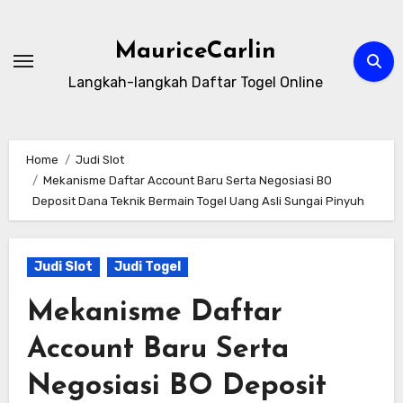
Skip
to
MauriceCarlin
content
Langkah-langkah Daftar Togel Online
Home
Judi Slot
Mekanisme Daftar Account Baru Serta Negosiasi BO
Deposit Dana Teknik Bermain Togel Uang Asli Sungai Pinyuh
Judi Slot
Judi Togel
Mekanisme Daftar
Account Baru Serta
Negosiasi BO Deposit