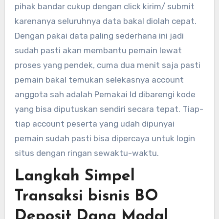
pihak bandar cukup dengan click kirim/ submit
karenanya seluruhnya data bakal diolah cepat.
Dengan pakai data paling sederhana ini jadi
sudah pasti akan membantu pemain lewat
proses yang pendek, cuma dua menit saja pasti
pemain bakal temukan selekasnya account
anggota sah adalah Pemakai Id dibarengi kode
yang bisa diputuskan sendiri secara tepat. Tiap-
tiap account peserta yang udah dipunyai
pemain sudah pasti bisa dipercaya untuk login
situs dengan ringan sewaktu-waktu.
Langkah Simpel
Transaksi bisnis BO
Deposit Dana Modal