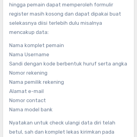
hingga pemain dapat memperoleh formulir
register masih kosong dan dapat dipakai buat
selekasnya diisi terlebih dulu misalnya
mencakup data:
Nama komplet pemain
Nama Username
Sandi dengan kode berbentuk huruf serta angka
Nomor rekening
Nama pemilik rekening
Alamat e-mail
Nomor contact
Nama model bank
Nyatakan untuk check ulangi data diri telah
betul, sah dan komplet lekas kirimkan pada