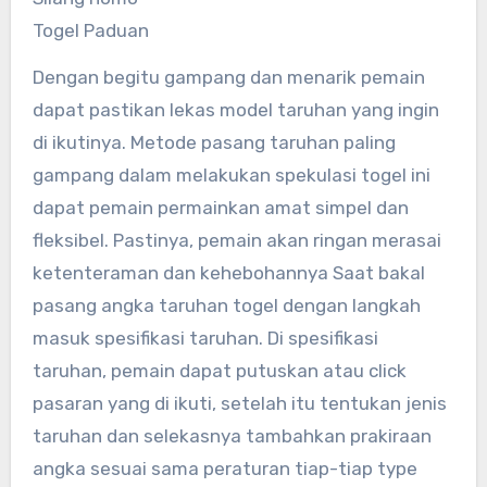
Togel Paduan
Dengan begitu gampang dan menarik pemain
dapat pastikan lekas model taruhan yang ingin
di ikutinya. Metode pasang taruhan paling
gampang dalam melakukan spekulasi togel ini
dapat pemain permainkan amat simpel dan
fleksibel. Pastinya, pemain akan ringan merasai
ketenteraman dan kehebohannya Saat bakal
pasang angka taruhan togel dengan langkah
masuk spesifikasi taruhan. Di spesifikasi
taruhan, pemain dapat putuskan atau click
pasaran yang di ikuti, setelah itu tentukan jenis
taruhan dan selekasnya tambahkan prakiraan
angka sesuai sama peraturan tiap-tiap type