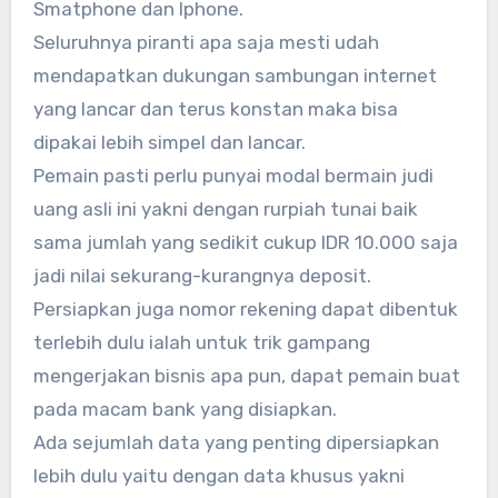
Smatphone dan Iphone.
Seluruhnya piranti apa saja mesti udah
mendapatkan dukungan sambungan internet
yang lancar dan terus konstan maka bisa
dipakai lebih simpel dan lancar.
Pemain pasti perlu punyai modal bermain judi
uang asli ini yakni dengan rurpiah tunai baik
sama jumlah yang sedikit cukup IDR 10.000 saja
jadi nilai sekurang-kurangnya deposit.
Persiapkan juga nomor rekening dapat dibentuk
terlebih dulu ialah untuk trik gampang
mengerjakan bisnis apa pun, dapat pemain buat
pada macam bank yang disiapkan.
Ada sejumlah data yang penting dipersiapkan
lebih dulu yaitu dengan data khusus yakni