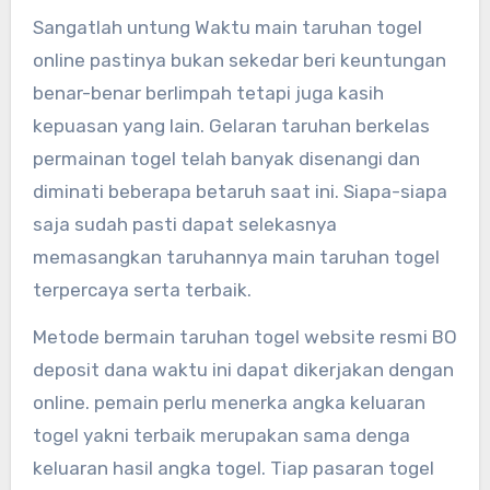
Sangatlah untung Waktu main taruhan togel
online pastinya bukan sekedar beri keuntungan
benar-benar berlimpah tetapi juga kasih
kepuasan yang lain. Gelaran taruhan berkelas
permainan togel telah banyak disenangi dan
diminati beberapa betaruh saat ini. Siapa-siapa
saja sudah pasti dapat selekasnya
memasangkan taruhannya main taruhan togel
terpercaya serta terbaik.
Metode bermain taruhan togel website resmi BO
deposit dana waktu ini dapat dikerjakan dengan
online. pemain perlu menerka angka keluaran
togel yakni terbaik merupakan sama denga
keluaran hasil angka togel. Tiap pasaran togel