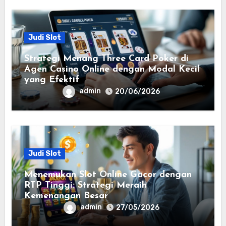
Judi Slot
Strategi Menang Three Card Poker di
Agen Casino Online dengan Modal Kecil
yang Efektif
admin
20/06/2026
Judi Slot
Menemukan Slot Online Gacor dengan
RTP Tinggi: Strategi Meraih
Kemenangan Besar
admin
27/05/2026