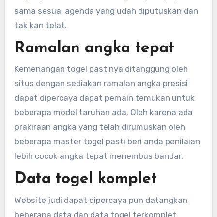
sama sesuai agenda yang udah diputuskan dan
tak kan telat.
Ramalan angka tepat
Kemenangan togel pastinya ditanggung oleh
situs dengan sediakan ramalan angka presisi
dapat dipercaya dapat pemain temukan untuk
beberapa model taruhan ada. Oleh karena ada
prakiraan angka yang telah dirumuskan oleh
beberapa master togel pasti beri anda penilaian
lebih cocok angka tepat menembus bandar.
Data togel komplet
Website judi dapat dipercaya pun datangkan
beberapa data dan data togel terkomplet