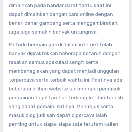
dimainkan pada bandar darat tentu saat ini
dapat dimainkan dengan cara online dengan
benar-benar gampang serta menggembirakan,
juga juga semakin banyak untungnya.
Metode bermain judi di dalam internet telah
banyak dipraktekkan beberapa betaruh dengan
rasakan semua spekulasi sengit serta
membahagiakan yang dapat menjadi unggulan
terpercaya serta terbaik waktu ini. Pastinya ada
beberapa pilihan website judi menjadi pemasok
permainan togel taruhan terkomplet dan terpilih
yang dapat pemain ikutinya. Menunjuk serta
masuk blog judi sah dapat dipercaya ialah
penting untuk siapa-siapa saja terutam kalian