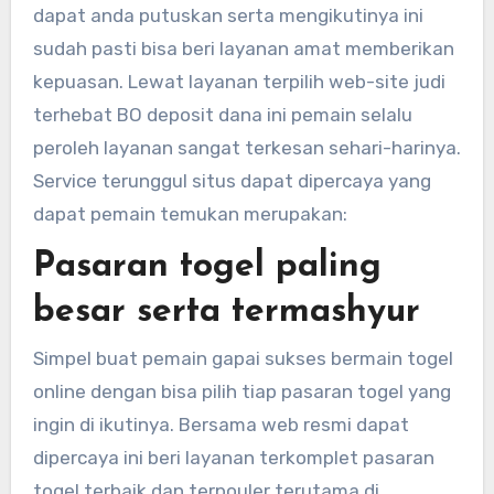
dapat anda putuskan serta mengikutinya ini
sudah pasti bisa beri layanan amat memberikan
kepuasan. Lewat layanan terpilih web-site judi
terhebat BO deposit dana ini pemain selalu
peroleh layanan sangat terkesan sehari-harinya.
Service terunggul situs dapat dipercaya yang
dapat pemain temukan merupakan:
Pasaran togel paling
besar serta termashyur
Simpel buat pemain gapai sukses bermain togel
online dengan bisa pilih tiap pasaran togel yang
ingin di ikutinya. Bersama web resmi dapat
dipercaya ini beri layanan terkomplet pasaran
togel terbaik dan terpouler terutama di