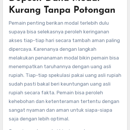
Kurang Tanpa Potongan
Pemain penting berikan modal terlebih dulu
supaya bisa selekasnya peroleh keringanan
akses tiap-tiap hari secara tambah aman paling
dipercaya. Karenanya dengan langkah
melakukan penanaman modal bikin pemain bisa
menempatkan taruhannya dengan uang asli
rupiah. Tiap-tiap spekulasi pakai uang asli rupiah
sudah pasti bakal beri keuntungan uang asli
rupiah secara fakta. Pemain bisa peroleh
kehebohan dan ketenteraman tertentu dengan
sangat nyaman dan aman untuk siapa-siapa
saja dengan lebih optimal.