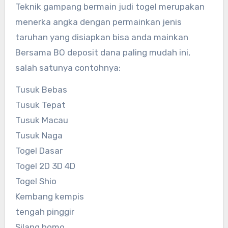
Teknik gampang bermain judi togel merupakan
menerka angka dengan permainkan jenis
taruhan yang disiapkan bisa anda mainkan
Bersama BO deposit dana paling mudah ini,
salah satunya contohnya:
Tusuk Bebas
Tusuk Tepat
Tusuk Macau
Tusuk Naga
Togel Dasar
Togel 2D 3D 4D
Togel Shio
Kembang kempis
tengah pinggir
Silang homo