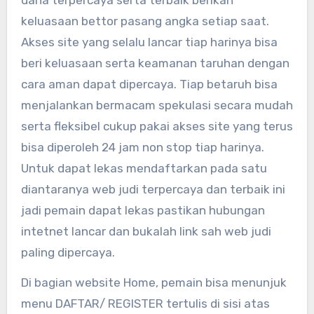
dana terpercaya serta terbaik berikan
keluasaan bettor pasang angka setiap saat.
Akses site yang selalu lancar tiap harinya bisa
beri keluasaan serta keamanan taruhan dengan
cara aman dapat dipercaya. Tiap betaruh bisa
menjalankan bermacam spekulasi secara mudah
serta fleksibel cukup pakai akses site yang terus
bisa diperoleh 24 jam non stop tiap harinya.
Untuk dapat lekas mendaftarkan pada satu
diantaranya web judi terpercaya dan terbaik ini
jadi pemain dapat lekas pastikan hubungan
intetnet lancar dan bukalah link sah web judi
paling dipercaya.
Di bagian website Home, pemain bisa menunjuk
menu DAFTAR/ REGISTER tertulis di sisi atas