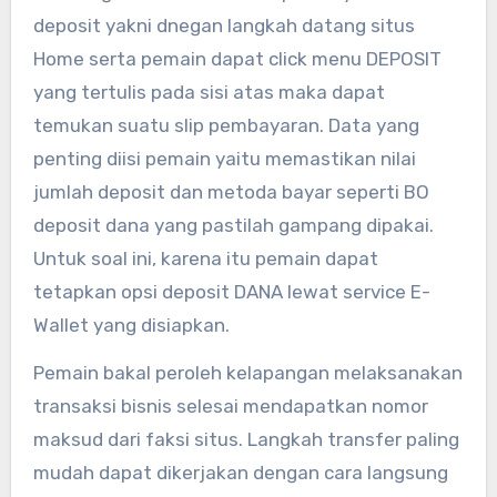
deposit yakni dnegan langkah datang situs
Home serta pemain dapat click menu DEPOSIT
yang tertulis pada sisi atas maka dapat
temukan suatu slip pembayaran. Data yang
penting diisi pemain yaitu memastikan nilai
jumlah deposit dan metoda bayar seperti BO
deposit dana yang pastilah gampang dipakai.
Untuk soal ini, karena itu pemain dapat
tetapkan opsi deposit DANA lewat service E-
Wallet yang disiapkan.
Pemain bakal peroleh kelapangan melaksanakan
transaksi bisnis selesai mendapatkan nomor
maksud dari faksi situs. Langkah transfer paling
mudah dapat dikerjakan dengan cara langsung