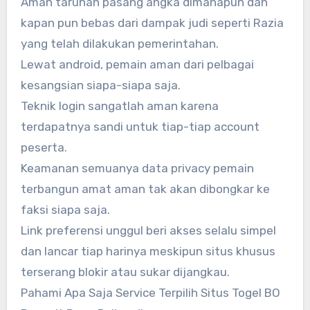
Aman taruhan pasang angka dimanapun dan
kapan pun bebas dari dampak judi seperti Razia
yang telah dilakukan pemerintahan.
Lewat android, pemain aman dari pelbagai
kesangsian siapa-siapa saja.
Teknik login sangatlah aman karena
terdapatnya sandi untuk tiap-tiap account
peserta.
Keamanan semuanya data privacy pemain
terbangun amat aman tak akan dibongkar ke
faksi siapa saja.
Link preferensi unggul beri akses selalu simpel
dan lancar tiap harinya meskipun situs khusus
terserang blokir atau sukar dijangkau.
Pahami Apa Saja Service Terpilih Situs Togel BO