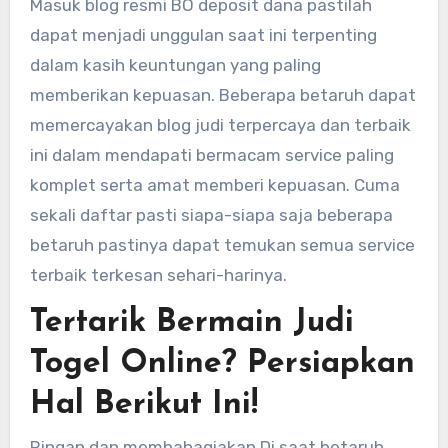
Masuk blog resmi BO deposit dana pastilah
dapat menjadi unggulan saat ini terpenting
dalam kasih keuntungan yang paling
memberikan kepuasan. Beberapa betaruh dapat
memercayakan blog judi terpercaya dan terbaik
ini dalam mendapati bermacam service paling
komplet serta amat memberi kepuasan. Cuma
sekali daftar pasti siapa-siapa saja beberapa
betaruh pastinya dapat temukan semua service
terbaik terkesan sehari-harinya.
Tertarik Bermain Judi
Togel Online? Persiapkan
Hal Berikut Ini!
Ringan dan membahagiakan Di saat betaruh