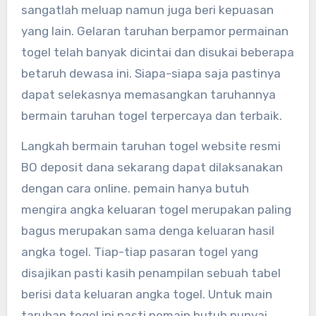
sangatlah meluap namun juga beri kepuasan
yang lain. Gelaran taruhan berpamor permainan
togel telah banyak dicintai dan disukai beberapa
betaruh dewasa ini. Siapa-siapa saja pastinya
dapat selekasnya memasangkan taruhannya
bermain taruhan togel terpercaya dan terbaik.
Langkah bermain taruhan togel website resmi
BO deposit dana sekarang dapat dilaksanakan
dengan cara online. pemain hanya butuh
mengira angka keluaran togel merupakan paling
bagus merupakan sama denga keluaran hasil
angka togel. Tiap-tiap pasaran togel yang
disajikan pasti kasih penampilan sebuah tabel
berisi data keluaran angka togel. Untuk main
taruhan togel ini pasti pemain butuh punyai