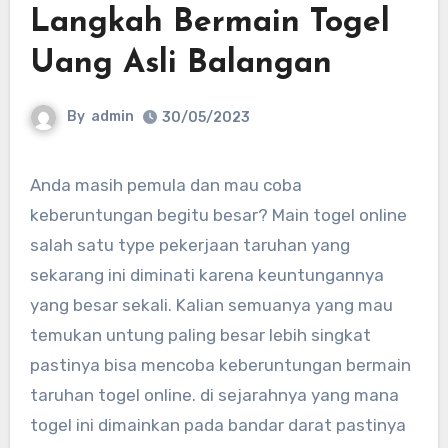
Langkah Bermain Togel
Uang Asli Balangan
By
admin
30/05/2023
Anda masih pemula dan mau coba
keberuntungan begitu besar? Main togel online
salah satu type pekerjaan taruhan yang
sekarang ini diminati karena keuntungannya
yang besar sekali. Kalian semuanya yang mau
temukan untung paling besar lebih singkat
pastinya bisa mencoba keberuntungan bermain
taruhan togel online. di sejarahnya yang mana
togel ini dimainkan pada bandar darat pastinya