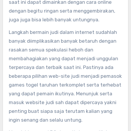
saat ini dapat dimainkan dengan cara online
dengan begitu ringan serta menggembirakan,
juga juga bisa lebih banyak untungnya.
Langkah bermain judi dalam internet sudahlah
banyak diimplikasikan banyak betaruh dengan
rasakan semua spekulasi heboh dan
membahagiakan yang dapat menjadi unggulan
terpercaya dan terbaik saat ini. Pastinya ada
beberapa pilihan web-site judi menjadi pemasok
games togel taruhan terkomplet serta terhebat
yang dapat pemain ikutinya. Menunjuk serta
masuk website judi sah dapat dipercaya yakni
penting buat siapa saja terutam kalian yang
ingin senang dan selalu untung.