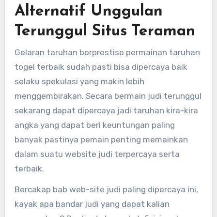
Alternatif Unggulan
Terunggul Situs Teraman
Gelaran taruhan berprestise permainan taruhan
togel terbaik sudah pasti bisa dipercaya baik
selaku spekulasi yang makin lebih
menggembirakan. Secara bermain judi terunggul
sekarang dapat dipercaya jadi taruhan kira-kira
angka yang dapat beri keuntungan paling
banyak pastinya pemain penting memainkan
dalam suatu website judi terpercaya serta
terbaik.
Bercakap bab web-site judi paling dipercaya ini,
kayak apa bandar judi yang dapat kalian