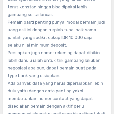
terus konstan hingga bisa dipakai lebih
gampang serta lancar.
Pemain pasti penting punyai modal bermain judi
uang asli ini dengan rurpiah tunai baik sama
jumlah yang sedikit cukup IDR 10.000 saja
selaku nilai minimum deposit.
Persiapkan juga nomor rekening dapat dibikin
lebih dahulu ialah untuk trik gampang lakukan
negosiasi apa pun, dapat pemain buat pada
type bank yang disiapkan.
Ada banyak data yang harus dipersiapkan lebih
dulu yaitu dengan data penting yakni
membutuhkan nomor contact yang dapat
disediakan pemain dengan aktif perlu
mempunyai alamat e-mail yang bisa dibentuk di