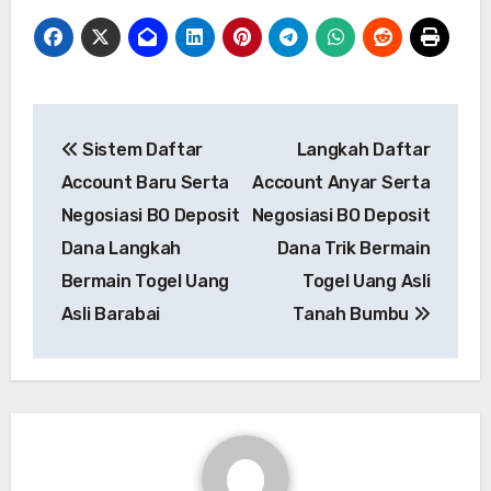
Post
Sistem Daftar
Langkah Daftar
navigation
Account Baru Serta
Account Anyar Serta
Negosiasi BO Deposit
Negosiasi BO Deposit
Dana Langkah
Dana Trik Bermain
Bermain Togel Uang
Togel Uang Asli
Asli Barabai
Tanah Bumbu