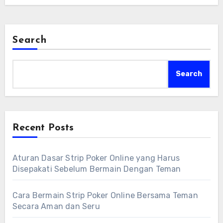
Search
Search
Recent Posts
Aturan Dasar Strip Poker Online yang Harus
Disepakati Sebelum Bermain Dengan Teman
Cara Bermain Strip Poker Online Bersama Teman
Secara Aman dan Seru