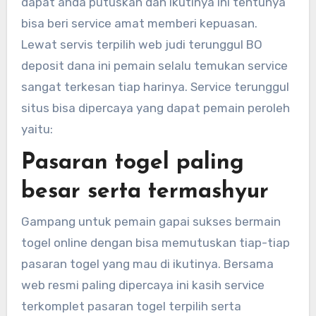
dapat anda putuskan dan ikutinya ini tentunya
bisa beri service amat memberi kepuasan.
Lewat servis terpilih web judi terunggul BO
deposit dana ini pemain selalu temukan service
sangat terkesan tiap harinya. Service terunggul
situs bisa dipercaya yang dapat pemain peroleh
yaitu:
Pasaran togel paling
besar serta termashyur
Gampang untuk pemain gapai sukses bermain
togel online dengan bisa memutuskan tiap-tiap
pasaran togel yang mau di ikutinya. Bersama
web resmi paling dipercaya ini kasih service
terkomplet pasaran togel terpilih serta