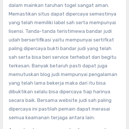
dalam mainkan taruhan togel sangat aman.
Memastikan situs dapat dipercaya semestinya
yang telah memiliki label sah serta mempunyai
lisensi. Tanda-tanda teristimewa bandar judi
udah bersertifikasi yaitu mempunyai sertifkat
paling dipercaya bukti bandar judi yang telah
sah serta bisa beri service terhebat dan begitu
terkesan. Banyak betaruh pasti dapat juga
memutuskan blog judi mempunyai pengalaman
yang telah lama bekerja maka dari itu bisa
dibuktikan selalu bisa dipercaya tiap harinya
secara baik. Bersama website judi sah paling
dipercaya ini pastilah pemain dapat merasai
semua keamanan terjaga antara lain: