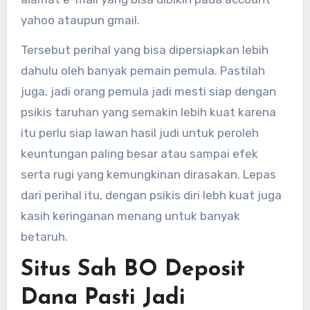
yahoo ataupun gmail.
Tersebut perihal yang bisa dipersiapkan lebih
dahulu oleh banyak pemain pemula. Pastilah
juga, jadi orang pemula jadi mesti siap dengan
psikis taruhan yang semakin lebih kuat karena
itu perlu siap lawan hasil judi untuk peroleh
keuntungan paling besar atau sampai efek
serta rugi yang kemungkinan dirasakan. Lepas
dari perihal itu, dengan psikis diri lebh kuat juga
kasih keringanan menang untuk banyak
betaruh.
Situs Sah BO Deposit
Dana Pasti Jadi