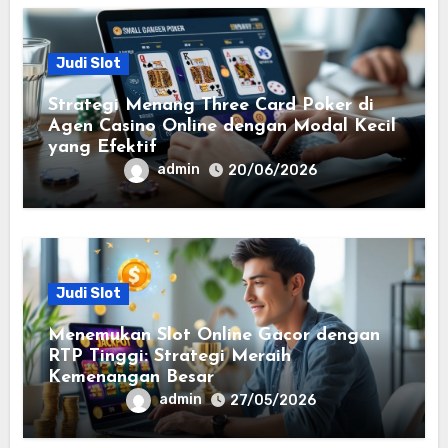
Judi Slot
Strategi Menang Three Card Poker di
Agen Casino Online dengan Modal Kecil
yang Efektif
admin
20/06/2026
Judi Slot
Menemukan Slot Online Gacor dengan
RTP Tinggi: Strategi Meraih
Kemenangan Besar
admin
27/05/2026