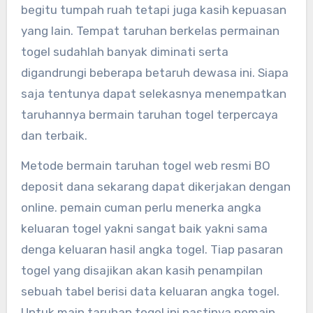
begitu tumpah ruah tetapi juga kasih kepuasan
yang lain. Tempat taruhan berkelas permainan
togel sudahlah banyak diminati serta
digandrungi beberapa betaruh dewasa ini. Siapa
saja tentunya dapat selekasnya menempatkan
taruhannya bermain taruhan togel terpercaya
dan terbaik.
Metode bermain taruhan togel web resmi BO
deposit dana sekarang dapat dikerjakan dengan
online. pemain cuman perlu menerka angka
keluaran togel yakni sangat baik yakni sama
denga keluaran hasil angka togel. Tiap pasaran
togel yang disajikan akan kasih penampilan
sebuah tabel berisi data keluaran angka togel.
Untuk main taruhan togel ini pastinya pemain