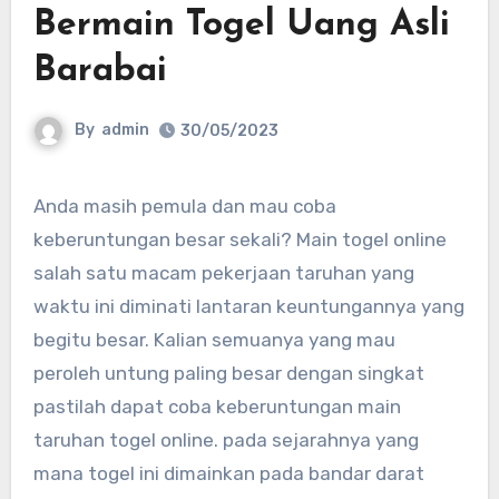
Bermain Togel Uang Asli
Barabai
By
admin
30/05/2023
Anda masih pemula dan mau coba
keberuntungan besar sekali? Main togel online
salah satu macam pekerjaan taruhan yang
waktu ini diminati lantaran keuntungannya yang
begitu besar. Kalian semuanya yang mau
peroleh untung paling besar dengan singkat
pastilah dapat coba keberuntungan main
taruhan togel online. pada sejarahnya yang
mana togel ini dimainkan pada bandar darat