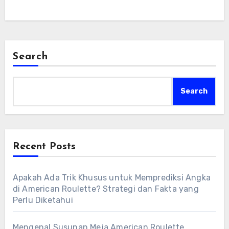
Search
Search
Recent Posts
Apakah Ada Trik Khusus untuk Memprediksi Angka
di American Roulette? Strategi dan Fakta yang
Perlu Diketahui
Mengenal Susunan Meja American Roulette