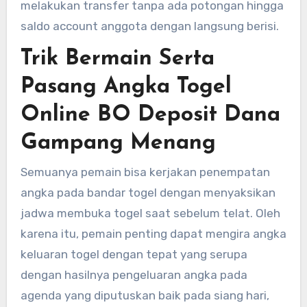
melakukan transfer tanpa ada potongan hingga
saldo account anggota dengan langsung berisi.
Trik Bermain Serta
Pasang Angka Togel
Online BO Deposit Dana
Gampang Menang
Semuanya pemain bisa kerjakan penempatan
angka pada bandar togel dengan menyaksikan
jadwa membuka togel saat sebelum telat. Oleh
karena itu, pemain penting dapat mengira angka
keluaran togel dengan tepat yang serupa
dengan hasilnya pengeluaran angka pada
agenda yang diputuskan baik pada siang hari,