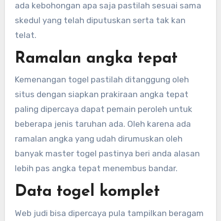
ada kebohongan apa saja pastilah sesuai sama
skedul yang telah diputuskan serta tak kan
telat.
Ramalan angka tepat
Kemenangan togel pastilah ditanggung oleh
situs dengan siapkan prakiraan angka tepat
paling dipercaya dapat pemain peroleh untuk
beberapa jenis taruhan ada. Oleh karena ada
ramalan angka yang udah dirumuskan oleh
banyak master togel pastinya beri anda alasan
lebih pas angka tepat menembus bandar.
Data togel komplet
Web judi bisa dipercaya pula tampilkan beragam