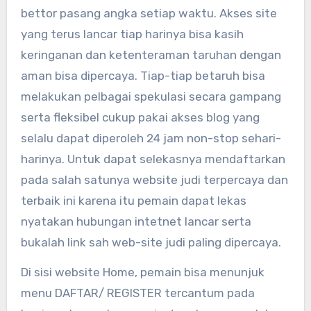
bettor pasang angka setiap waktu. Akses site
yang terus lancar tiap harinya bisa kasih
keringanan dan ketenteraman taruhan dengan
aman bisa dipercaya. Tiap-tiap betaruh bisa
melakukan pelbagai spekulasi secara gampang
serta fleksibel cukup pakai akses blog yang
selalu dapat diperoleh 24 jam non-stop sehari-
harinya. Untuk dapat selekasnya mendaftarkan
pada salah satunya website judi terpercaya dan
terbaik ini karena itu pemain dapat lekas
nyatakan hubungan intetnet lancar serta
bukalah link sah web-site judi paling dipercaya.
Di sisi website Home, pemain bisa menunjuk
menu DAFTAR/ REGISTER tercantum pada