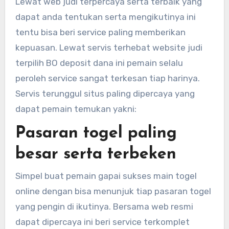
Lewat web judi terpercaya serta terbaik yang
dapat anda tentukan serta mengikutinya ini
tentu bisa beri service paling memberikan
kepuasan. Lewat servis terhebat website judi
terpilih BO deposit dana ini pemain selalu
peroleh service sangat terkesan tiap harinya.
Servis terunggul situs paling dipercaya yang
dapat pemain temukan yakni:
Pasaran togel paling
besar serta terbeken
Simpel buat pemain gapai sukses main togel
online dengan bisa menunjuk tiap pasaran togel
yang pengin di ikutinya. Bersama web resmi
dapat dipercaya ini beri service terkomplet