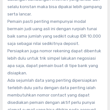
selalu konstan maka bisa dipakai lebih gampang
serta lancar.
Pemain pasti penting mempunyai modal
bermain judi uang asli ini dengan rurpiah tunai
baik sama jumlah yang sedikit cukup IDR 10.000
saja sebagai nilai sedikitnya deposit.
Persiapkan juga nomor rekening dapat dibentuk
lebih dulu untuk trik simpel lakukan negosiasi
apa saja, dapat pemain buat di tipe bank yang
disiapkan.
Ada sejumlah data yang penting dipersiapkan
terlebih dulu yaitu dengan data penting ialah
membutuhkan nomor contact yang dapat
disediakan pemain dengan aktif perlu punyai
alamat e-mail yang bisa dibikin pada account